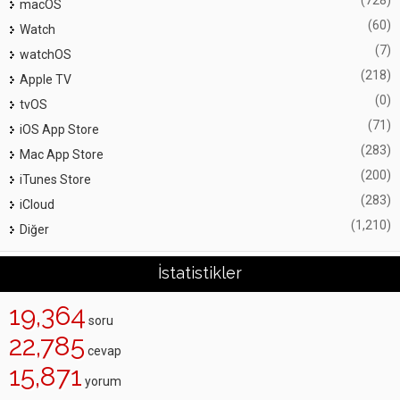
macOS
(60)
Watch
(7)
watchOS
(218)
Apple TV
(0)
tvOS
(71)
iOS App Store
(283)
Mac App Store
(200)
iTunes Store
(283)
iCloud
(1,210)
Diğer
İstatistikler
19,364
soru
22,785
cevap
15,871
yorum