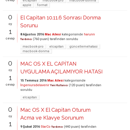
cevap
elcapitan
macbook-pro
macbook-donma
apple
format
0
El Capitan 10.11.6 Sonrası Donma
oy
Sorunu
1
8 Ağustos 2016
Mac Ailesi
kategorisinde
harunn
cevap
(
760
puan)
tarafından
soruldu
Yardımcı
macbook-pro
elcapitan
güncellemehatasi
macbook-donma
0
MAC OS X EL CAPİTAN
oy
UYGULAMA AÇILAMIYOR HATASI
1
15 Temmuz 2016
Mac Ailesi
kategorisinde
cevap
İngeniursdelavenir
(
120
puan)
tarafından
Yeni Kullanıcı
soruldu
elcapitan
0
Mac OS X El Capitan Oturum
oy
Acma ve Klavye Sorunum
1
9 Şubat 2016
StarCo
(
440
puan)
tarafından
Yardımcı