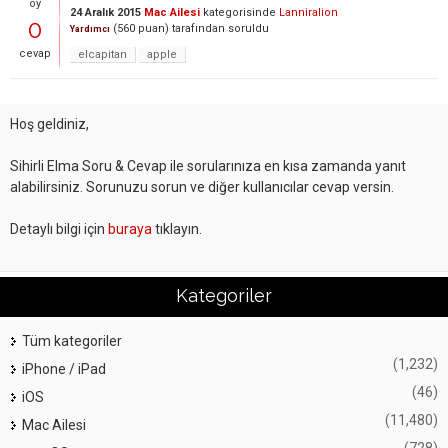
oy
24 Aralık 2015
Mac Ailesi
kategorisinde
Lanniralion
0
(
560
puan)
tarafından
soruldu
Yardımcı
cevap
elcapitan
apple
Hoş geldiniz,
Sihirli Elma Soru & Cevap ile sorularınıza en kısa zamanda yanıt
alabilirsiniz. Sorunuzu sorun ve diğer kullanıcılar cevap versin.
Detaylı bilgi için
buraya
tıklayın.
Kategoriler
Tüm kategoriler
(1,232)
iPhone / iPad
(46)
iOS
(11,480)
Mac Ailesi
(728)