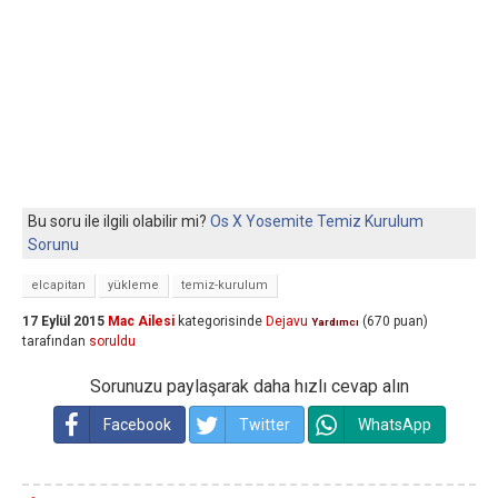
Bu soru ile ilgili olabilir mi?
Os X Yosemite Temiz Kurulum
Sorunu
elcapitan
yükleme
temiz-kurulum
17 Eylül 2015
Mac Ailesi
kategorisinde
Dejavu
(
670
puan)
Yardımcı
tarafından
soruldu
Sorunuzu paylaşarak daha hızlı cevap alın
Facebook
Twitter
WhatsApp