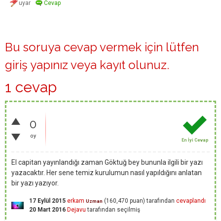
Bu soruya cevap vermek için lütfen
giriş yapınız
veya
kayıt olunuz
.
1 cevap
0
oy
En İyi Cevap
El capitan yayınlandığı zaman Göktuğ bey bununla ilgili bir yazı
yazacaktır. Her sene temiz kurulumun nasıl yapıldığını anlatan
bir yazı yazıyor.
17 Eylül 2015
erkam
(
160,470
puan)
tarafından
cevaplandı
Uzman
20 Mart 2016
Dejavu
tarafından
seçilmiş