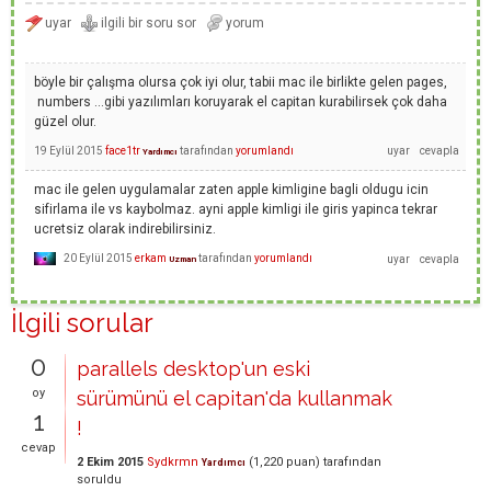
böyle bir çalışma olursa çok iyi olur, tabii mac ile birlikte gelen pages,
numbers ...gibi yazılımları koruyarak el capitan kurabilirsek çok daha
güzel olur.
19 Eylül 2015
face1tr
tarafından
yorumlandı
Yardımcı
mac ile gelen uygulamalar zaten apple kimligine bagli oldugu icin
sifirlama ile vs kaybolmaz. ayni apple kimligi ile giris yapinca tekrar
ucretsiz olarak indirebilirsiniz.
20 Eylül 2015
erkam
tarafından
yorumlandı
Uzman
İlgili sorular
0
parallels desktop'un eski
oy
sürümünü el capitan'da kullanmak
1
!
cevap
2 Ekim 2015
Sydkrmn
(
1,220
puan)
tarafından
Yardımcı
soruldu