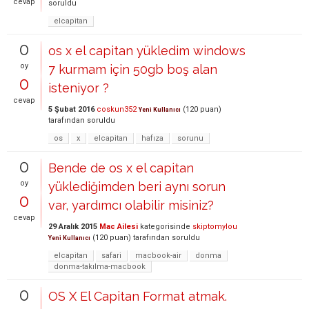
cevap
soruldu
elcapitan
0
os x el capitan yükledim windows
oy
7 kurmam için 50gb boş alan
0
isteniyor ?
cevap
5 Şubat 2016
coskun352
(
120
puan)
Yeni Kullanıcı
tarafından
soruldu
os
x
elcapitan
hafıza
sorunu
0
Bende de os x el capitan
oy
yüklediğimden beri aynı sorun
0
var, yardımcı olabilir misiniz?
cevap
29 Aralık 2015
Mac Ailesi
kategorisinde
skiptomylou
(
120
puan)
tarafından
soruldu
Yeni Kullanıcı
elcapitan
safari
macbook-air
donma
donma-takılma-macbook
0
OS X El Capitan Format atmak.