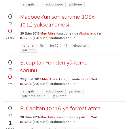
elcapitan
macbook-pro
yükleme
0
Macbook'un son surume (IOSx
oy
10.11) yukselmemesi
0
29 Ekim 2015
Mac Ailesi
kategorisinde
Absinthe_c
Yeni
cevap
(
120
puan)
tarafından
soruldu
Kullanıcı
iphone-
5s-
ios10
11
elcapitan
yükleme
0
El capitan Yeniden yükleme
oy
sorunu
0
23 Şubat 2016
Mac Ailesi
kategorisinde
zeneb
Yeni
cevap
(
270
puan)
tarafından
soruldu
Kullanıcı
elcapitan
macbook-pro
yeniden
yükleme-sorunu
yükleme
0
El Capitan 10.11.6 ya format atma
oy
28 Ekim 2016
Mac Ailesi
kategorisinde
paladin
Yeni
1
(
360
puan)
tarafından
soruldu
Kullanıcı