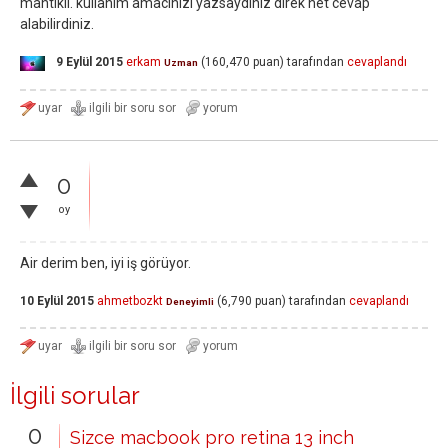
mantikli. kullanim amacinizi yazsaydiniz direk net cevap
alabilirdiniz.
9 Eylül 2015
erkam
(
160,470
puan)
tarafından
cevaplandı
Uzman
0
oy
Air derim ben, iyi iş görüyor.
10 Eylül 2015
ahmetbozkt
(
6,790
puan)
tarafından
cevaplandı
Deneyimli
İlgili sorular
0
Sizce macbook pro retina 13 inch