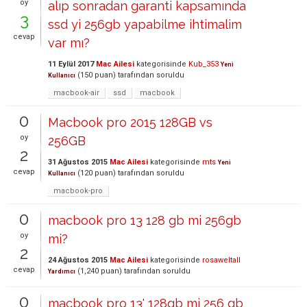
oy
alıp sonradan garanti kapsamında
3
ssd yi 256gb yapabilme ihtimalim
cevap
var mı?
11 Eylül 2017
Mac Ailesi
kategorisinde
Kub_353
Yeni
(
150
puan)
tarafından
soruldu
Kullanıcı
macbook-air
ssd
macbook
0
Macbook pro 2015 128GB vs
oy
256GB
2
31 Ağustos 2015
Mac Ailesi
kategorisinde
mts
Yeni
cevap
(
120
puan)
tarafından
soruldu
Kullanıcı
macbook-pro
0
macbook pro 13 128 gb mi 256gb
oy
mi?
2
24 Ağustos 2015
Mac Ailesi
kategorisinde
rosaweltall
cevap
(
1,240
puan)
tarafından
soruldu
Yardımcı
0
macbook pro 13' 128gb mi 256 gb