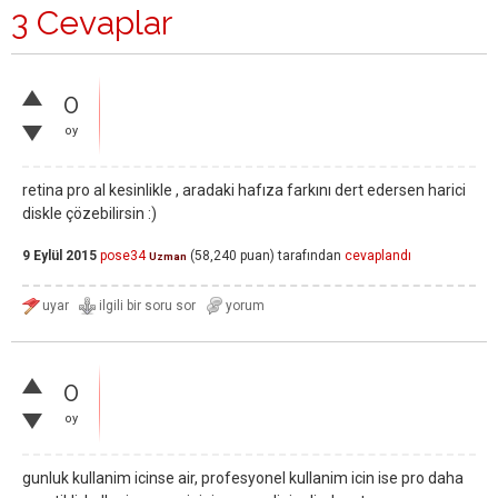
3 Cevaplar
0
oy
retina pro al kesinlikle , aradaki hafıza farkını dert edersen harici
diskle çözebilirsin :)
9 Eylül 2015
pose34
(
58,240
puan)
tarafından
cevaplandı
Uzman
0
oy
gunluk kullanim icinse air, profesyonel kullanim icin ise pro daha