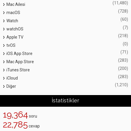
(11,480)
Mac Ailesi
(728)
macOS
(60)
Watch
(7)
watchOS
(218)
Apple TV
(0)
tvOS
(71)
iOS App Store
(283)
Mac App Store
(200)
iTunes Store
(283)
iCloud
(1,210)
Diğer
İstatistikler
19,364
soru
22,785
cevap