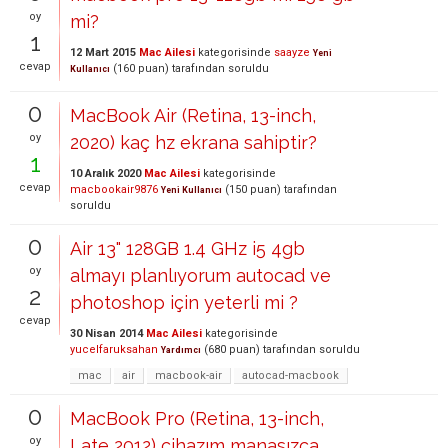
oy
mi?
1
12 Mart 2015
Mac Ailesi
kategorisinde
saayze
Yeni
cevap
(
160
puan)
tarafından
soruldu
Kullanıcı
0
MacBook Air (Retina, 13-inch,
oy
2020) kaç hz ekrana sahiptir?
1
10 Aralık 2020
Mac Ailesi
kategorisinde
cevap
macbookair9876
(
150
puan)
tarafından
Yeni Kullanıcı
soruldu
0
Air 13" 128GB 1.4 GHz i5 4gb
oy
almayı planlıyorum autocad ve
2
photoshop için yeterli mi ?
cevap
30 Nisan 2014
Mac Ailesi
kategorisinde
yucelfaruksahan
(
680
puan)
tarafından
soruldu
Yardımcı
mac
air
macbook-air
autocad-macbook
0
MacBook Pro (Retina, 13-inch,
oy
Late 2012) cihazım manasızca