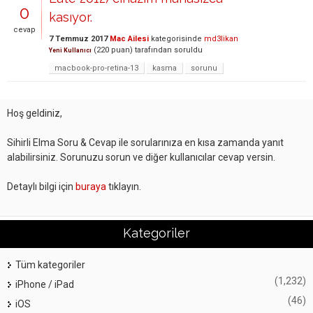
0
kasıyor.
cevap
7 Temmuz 2017
Mac Ailesi
kategorisinde
md3likan
(
220
puan)
tarafından
soruldu
Yeni Kullanıcı
macbook-pro-retina-13
kasma
sorunu
Hoş geldiniz,
Sihirli Elma Soru & Cevap ile sorularınıza en kısa zamanda yanıt
alabilirsiniz. Sorunuzu sorun ve diğer kullanıcılar cevap versin.
Detaylı bilgi için
buraya
tıklayın.
Kategoriler
Tüm kategoriler
(1,232)
iPhone / iPad
(46)
iOS