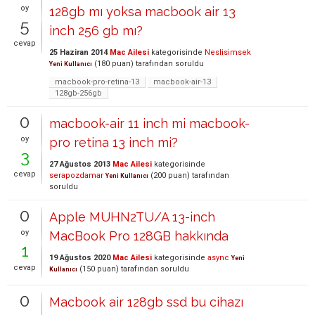
oy
128gb mı yoksa macbook air 13
5
inch 256 gb mı?
cevap
25 Haziran 2014
Mac Ailesi
kategorisinde
Neslisimsek
(
180
puan)
tarafından
soruldu
Yeni Kullanıcı
macbook-pro-retina-13
macbook-air-13
128gb-256gb
0
macbook-air 11 inch mi macbook-
oy
pro retina 13 inch mi?
3
27 Ağustos 2013
Mac Ailesi
kategorisinde
cevap
serapozdamar
(
200
puan)
tarafından
Yeni Kullanıcı
soruldu
0
Apple MUHN2TU/A 13-inch
oy
MacBook Pro 128GB hakkında
1
19 Ağustos 2020
Mac Ailesi
kategorisinde
async
Yeni
cevap
(
150
puan)
tarafından
soruldu
Kullanıcı
0
Macbook air 128gb ssd bu cihazı