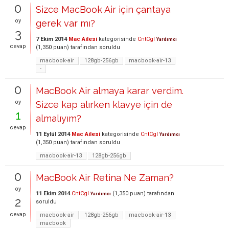
0
Sizce MacBook Air için çantaya
oy
gerek var mı?
3
7 Ekim 2014
Mac Ailesi
kategorisinde
CntCgl
Yardımcı
cevap
(
1,350
puan)
tarafından
soruldu
macbook-air
128gb-256gb
macbook-air-13
-
0
MacBook Air almaya karar verdim.
oy
Sizce kap alırken klavye için de
1
almalıyım?
cevap
11 Eylül 2014
Mac Ailesi
kategorisinde
CntCgl
Yardımcı
(
1,350
puan)
tarafından
soruldu
macbook-air-13
128gb-256gb
0
MacBook Air Retina Ne Zaman?
oy
11 Ekim 2014
CntCgl
(
1,350
puan)
tarafından
Yardımcı
2
soruldu
cevap
macbook-air
128gb-256gb
macbook-air-13
macbook