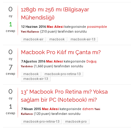
0
128gb mı 256 mı (Bilgisayar
oy
Mühendisliği)
1
12 Haziran 2016
Mac Ailesi
kategorisinde
possimpible
cevap
(
210
puan)
tarafından
soruldu
Yeni Kullanıcı
macbook-air
macbook
macbook-air-13
0
Macbook Pro Kılıf mı Çanta mı?
oy
7 Ağustos 2016
Mac Ailesi
kategorisinde
Doğuş
7
(
1,660
puan)
tarafından
soruldu
Yardımcı
cevap
macbook
macbook-pro-retina-13
macbook-air-13
0
13" Macbook Pro Retina mı? Yoksa
oy
sağlam bir PC (Notebook) mi?
1
7 Nisan 2015
Mac Ailesi
kategorisinde
dzhem
Yeni
cevap
(
120
puan)
tarafından
soruldu
Kullanıcı
macbook-pro-retina-13
macbook-pro