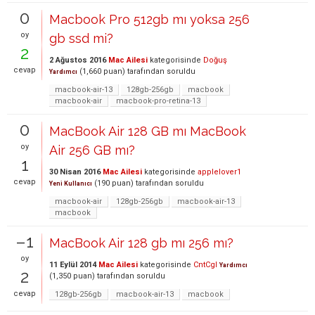
0
Macbook Pro 512gb mı yoksa 256
oy
gb ssd mi?
2
2 Ağustos 2016
Mac Ailesi
kategorisinde
Doğuş
cevap
(
1,660
puan)
tarafından
soruldu
Yardımcı
macbook-air-13
128gb-256gb
macbook
macbook-air
macbook-pro-retina-13
0
MacBook Air 128 GB mı MacBook
oy
Air 256 GB mı?
1
30 Nisan 2016
Mac Ailesi
kategorisinde
applelover1
cevap
(
190
puan)
tarafından
soruldu
Yeni Kullanıcı
macbook-air
128gb-256gb
macbook-air-13
macbook
–1
MacBook Air 128 gb mı 256 mı?
oy
11 Eylül 2014
Mac Ailesi
kategorisinde
CntCgl
Yardımcı
2
(
1,350
puan)
tarafından
soruldu
cevap
128gb-256gb
macbook-air-13
macbook