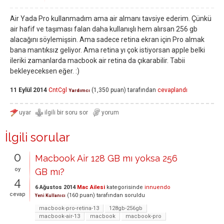
Air Yada Pro kullanmadım ama air almanı tavsiye ederim. Çünkü
air hafif ve taşıması falan daha kullanışlı hem alırsan 256 gb
alacağını söylemişsin. Ama sadece retina ekran için Pro almak
bana mantıksız geliyor. Ama retina yı çok istiyorsan apple belki
ileriki zamanlarda macbook air retina da çıkarabilir. Tabii
bekleyeceksen eğer. :)
11 Eylül 2014
CntCgl
(
1,350
puan)
tarafından
cevaplandı
Yardımcı
İlgili sorular
0
Macbook Air 128 GB mı yoksa 256
oy
GB mı?
4
6 Ağustos 2014
Mac Ailesi
kategorisinde
innuendo
cevap
(
160
puan)
tarafından
soruldu
Yeni Kullanıcı
macbook-pro-retina-13
128gb-256gb
macbook-air-13
macbook
macbook-pro