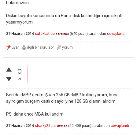
bulamazsın.
Diskin boyutu konusunda da Harici disk kullandığım için sıkıntı
yaşamıyorum.
27 Haziran 2014
safakbahce
(
640
puan)
tarafından
cevaplandı
Yardımcı
0
oy
Ben de rMBP derim. Şuan 256 GB rMBP kullanıyorum, buna
ayırdığım bütçem kısıtlı olsaydı yine 128 GB olanını alırdım.
PS: daha önce MBA kullandım
27 Haziran 2014
sharky25ant
(
20,400
puan)
tarafından
cevaplandı
Uzman