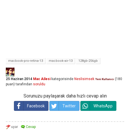
macbook-pro-retina-13
macbook-air-13
128gb-256gb
25 Haziran 2014
Mac Ailesi
kategorisinde
Neslisimsek
(
180
Yeni Kullanıcı
puan)
tarafından
soruldu
Sorunuzu paylaşarak daha hızlı cevap alın
Facebook
Twitter
WhatsApp