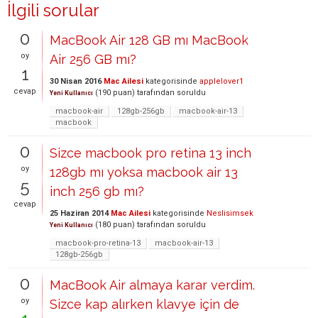
İlgili sorular
0
MacBook Air 128 GB mı MacBook
oy
Air 256 GB mı?
1
30 Nisan 2016
Mac Ailesi
kategorisinde
applelover1
cevap
(
190
puan)
tarafından
soruldu
Yeni Kullanıcı
macbook-air
128gb-256gb
macbook-air-13
macbook
0
Sizce macbook pro retina 13 inch
oy
128gb mı yoksa macbook air 13
5
inch 256 gb mı?
cevap
25 Haziran 2014
Mac Ailesi
kategorisinde
Neslisimsek
(
180
puan)
tarafından
soruldu
Yeni Kullanıcı
macbook-pro-retina-13
macbook-air-13
128gb-256gb
0
MacBook Air almaya karar verdim.
oy
Sizce kap alırken klavye için de