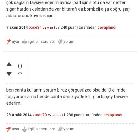
çok sağlam tavsiye ederim ayrıca ipad için slotu da var defter
sığar harddisk slotları da var bi tarafı da bombeli dışa doğru şarj
adaptörünü koymak için
7 Ekim 2014
pose34
(
58,240
puan)
tarafından
cevaplandı
Uzman
0
oy
ben çanta kullanmıyorum biraz görgüsüzce olsa da :D elimde
taşıyorum ama bende çanta dan ziyade kılıf gibi birşey tavsiye
ederim.
28 Aralık 2014
zarda70
(
1,280
puan)
tarafından
cevaplandı
Yardımcı