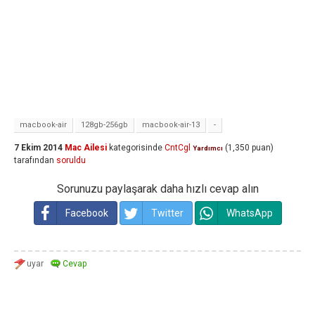
macbook-air
128gb-256gb
macbook-air-13
-
7 Ekim 2014
Mac Ailesi
kategorisinde
CntCgl
(
1,350
puan)
Yardımcı
tarafından
soruldu
Sorunuzu paylaşarak daha hızlı cevap alın
Facebook
Twitter
WhatsApp