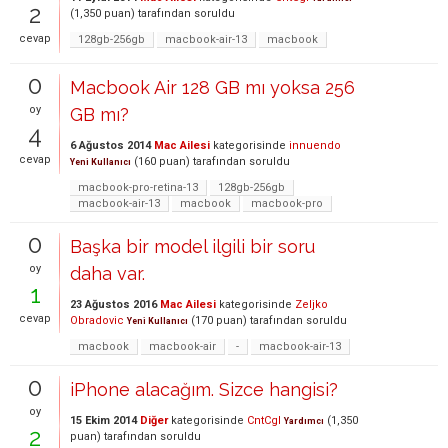
2
(
1,350
puan)
tarafından
soruldu
cevap
128gb-256gb
macbook-air-13
macbook
0
Macbook Air 128 GB mı yoksa 256
oy
GB mı?
4
6 Ağustos 2014
Mac Ailesi
kategorisinde
innuendo
cevap
(
160
puan)
tarafından
soruldu
Yeni Kullanıcı
macbook-pro-retina-13
128gb-256gb
macbook-air-13
macbook
macbook-pro
0
Başka bir model ilgili bir soru
oy
daha var.
1
23 Ağustos 2016
Mac Ailesi
kategorisinde
Zeljko
cevap
Obradovic
(
170
puan)
tarafından
soruldu
Yeni Kullanıcı
macbook
macbook-air
-
macbook-air-13
0
iPhone alacağım. Sizce hangisi?
oy
15 Ekim 2014
Diğer
kategorisinde
CntCgl
(
1,350
Yardımcı
2
puan)
tarafından
soruldu