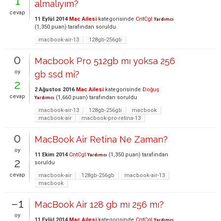
1
almalıyım?
cevap
11 Eylül 2014
Mac Ailesi
kategorisinde
CntCgl
Yardımcı
(
1,350
puan)
tarafından
soruldu
macbook-air-13
128gb-256gb
0
Macbook Pro 512gb mı yoksa 256
oy
gb ssd mi?
2
2 Ağustos 2016
Mac Ailesi
kategorisinde
Doğuş
cevap
(
1,660
puan)
tarafından
soruldu
Yardımcı
macbook-air-13
128gb-256gb
macbook
macbook-air
macbook-pro-retina-13
0
MacBook Air Retina Ne Zaman?
oy
11 Ekim 2014
CntCgl
(
1,350
puan)
tarafından
Yardımcı
2
soruldu
cevap
macbook-air
128gb-256gb
macbook-air-13
macbook
–1
MacBook Air 128 gb mı 256 mı?
oy
11 Eylül 2014
Mac Ailesi
kategorisinde
CntCgl
Yardımcı