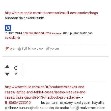
http://store.apple.com/tr/accessories/all-accessories/bags
buradan da bakabilirsiniz.
7 Ekim 2014
dobirkulahdondurma
(
860
puan)
tarafından
Yardımcı
cevaplandı
0
oy
http://www.thule.com/en/tr/products/sleeves-and-
cases/laptop-and-tablet-cases/laptop-sleeves-and-
cases/thule-gauntlet-13-macbook-pro-attache-_-
tl_85854223010
bu çantanın iç yüzeyi özel yapım hayatta
çizilmez bunun içinde zaten dışı da araba lastiği malzemesinden