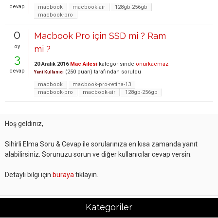
cevap
macbook
macbook-air
128gb-256gb
macbook-pro
0
Macbook Pro için SSD mi ? Ram
oy
mi ?
3
20 Aralık 2016
Mac Ailesi
kategorisinde
onurkacmaz
cevap
(
250
puan)
tarafından
soruldu
Yeni Kullanıcı
macbook
macbook-pro-retina-13
macbook-pro
macbook-air
128gb-256gb
Hoş geldiniz,
Sihirli Elma Soru & Cevap ile sorularınıza en kısa zamanda yanıt
alabilirsiniz. Sorunuzu sorun ve diğer kullanıcılar cevap versin.
Detaylı bilgi için
buraya
tıklayın.
Kategoriler