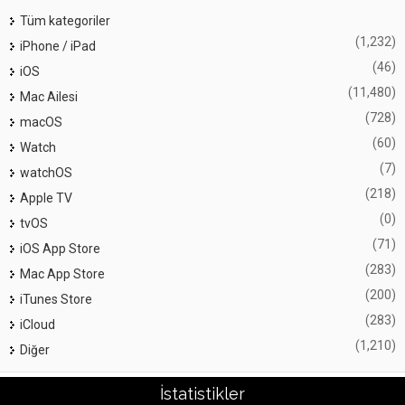
Tüm kategoriler
(1,232)
iPhone / iPad
(46)
iOS
(11,480)
Mac Ailesi
(728)
macOS
(60)
Watch
(7)
watchOS
(218)
Apple TV
(0)
tvOS
(71)
iOS App Store
(283)
Mac App Store
(200)
iTunes Store
(283)
iCloud
(1,210)
Diğer
İstatistikler