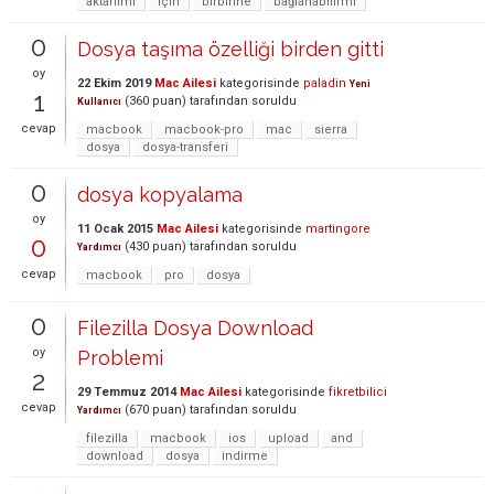
aktarıımı
için
birbirine
bağlanabilirmi
0
Dosya taşıma özelliği birden gitti
oy
22 Ekim 2019
Mac Ailesi
kategorisinde
paladin
Yeni
1
(
360
puan)
tarafından
soruldu
Kullanıcı
cevap
macbook
macbook-pro
mac
sierra
dosya
dosya-transferi
0
dosya kopyalama
oy
11 Ocak 2015
Mac Ailesi
kategorisinde
martingore
0
(
430
puan)
tarafından
soruldu
Yardımcı
cevap
macbook
pro
dosya
0
Filezilla Dosya Download
oy
Problemi
2
29 Temmuz 2014
Mac Ailesi
kategorisinde
fikretbilici
cevap
(
670
puan)
tarafından
soruldu
Yardımcı
filezilla
macbook
ios
upload
and
download
dosya
indirme