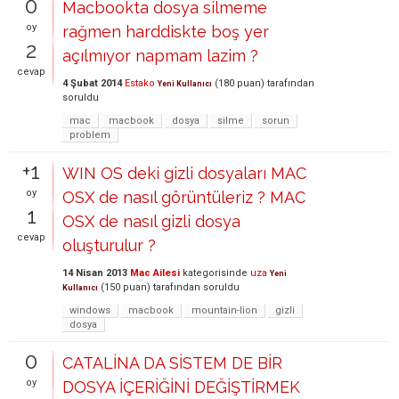
0
Macbookta dosya silmeme
oy
rağmen harddiskte boş yer
2
açılmıyor napmam lazim ?
cevap
4 Şubat 2014
Estako
(
180
puan)
tarafından
Yeni Kullanıcı
soruldu
mac
macbook
dosya
silme
sorun
problem
+1
WIN OS deki gizli dosyaları MAC
oy
OSX de nasıl görüntüleriz ? MAC
1
OSX de nasıl gizli dosya
cevap
oluşturulur ?
14 Nisan 2013
Mac Ailesi
kategorisinde
uza
Yeni
(
150
puan)
tarafından
soruldu
Kullanıcı
windows
macbook
mountain-lion
gizli
dosya
0
CATALİNA DA SİSTEM DE BİR
oy
DOSYA İÇERİĞİNİ DEĞİŞTİRMEK