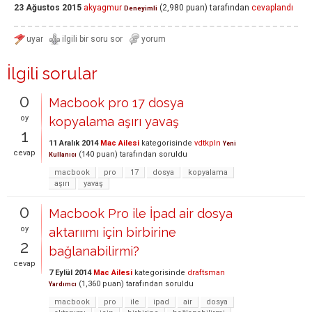
23 Ağustos 2015
akyagmur
(
2,980
puan)
tarafından
cevaplandı
Deneyimli
İlgili sorular
0
Macbook pro 17 dosya
oy
kopyalama aşırı yavaş
1
11 Aralık 2014
Mac Ailesi
kategorisinde
vdtkpln
Yeni
cevap
(
140
puan)
tarafından
soruldu
Kullanıcı
macbook
pro
17
dosya
kopyalama
aşırı
yavaş
0
Macbook Pro ile İpad air dosya
oy
aktarıımı için birbirine
2
bağlanabilirmi?
cevap
7 Eylül 2014
Mac Ailesi
kategorisinde
draftsman
(
1,360
puan)
tarafından
soruldu
Yardımcı
macbook
pro
ile
ipad
air
dosya