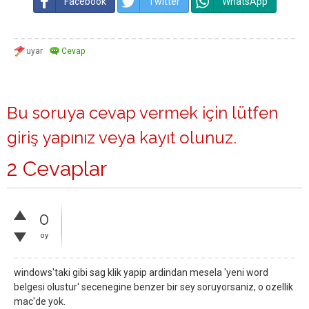
Facebook
Twitter
WhatsApp
Bu soruya cevap vermek için lütfen
giriş yapınız
veya
kayıt olunuz
.
2 Cevaplar
0
oy
windows'taki gibi sag klik yapip ardindan mesela 'yeni word
belgesi olustur' secenegine benzer bir sey soruyorsaniz, o ozellik
mac'de yok.