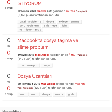
0
İSTİYORUM
cevap
22 Nisan 2020
macOS
kategorisinde
mirzaa
Deneyimli
(
3,160
puan)
tarafından
soruldu
catalina-sisteme
dosya
ekleyememme
sorunu-sistem
eklemeye
izin
vermiyor-macos
0
Macbook'ta dosya taşıma ve
oy
silme problemi
0
19 Eylül 2015
Mac Ailesi
kategorisinde
filth01
Yardımcı
cevap
(
640
puan)
tarafından
soruldu
macbook-pro
dosya
0
Dosya Uzantıları
oy
20 Temmuz 2015
Mac Ailesi
kategorisinde
machin
0
(
120
puan)
tarafından
soruldu
Yeni Kullanıcı
cevap
imac
mac
dosya
uzantı
gizle
Hoş geldiniz,