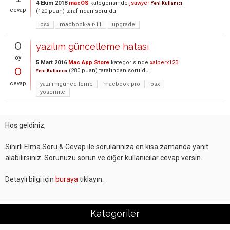
4 Ekim 2018
macOS
kategorisinde
jsawyer
Yeni Kullanıcı
cevap
(
120
puan)
tarafından
soruldu
osx
macbook-air-11
upgrade
0
yazılım güncelleme hatası
oy
5 Mart 2016
Mac App Store
kategorisinde
xalperx123
0
(
280
puan)
tarafından
soruldu
Yeni Kullanıcı
cevap
yazılımgüncelleme
macbook-pro
osx
yosemite
Hoş geldiniz,
Sihirli Elma Soru & Cevap ile sorularınıza en kısa zamanda yanıt
alabilirsiniz. Sorunuzu sorun ve diğer kullanıcılar cevap versin.
Detaylı bilgi için
buraya
tıklayın.
Kategoriler