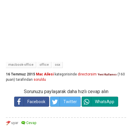
macbook-office
office
osx
16 Temmuz 2015
Mac Ailesi
kategorisinde
directorsim
(
160
Yeni Kullanıcı
puan)
tarafından
soruldu
Sorunuzu paylaşarak daha hızlı cevap alın
Facebook
Twitter
WhatsApp