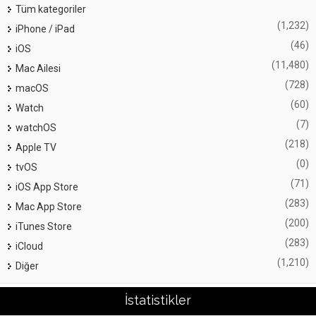
Tüm kategoriler
(1,232)
iPhone / iPad
(46)
iOS
(11,480)
Mac Ailesi
(728)
macOS
(60)
Watch
(7)
watchOS
(218)
Apple TV
(0)
tvOS
(71)
iOS App Store
(283)
Mac App Store
(200)
iTunes Store
(283)
iCloud
(1,210)
Diğer
İstatistikler