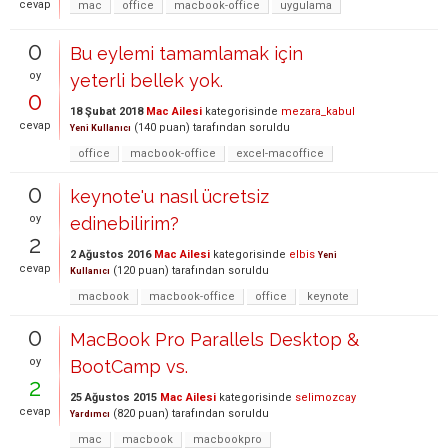
cevap
mac
office
macbook-office
uygulama
0
Bu eylemi tamamlamak için
oy
yeterli bellek yok.
0
18 Şubat 2018
Mac Ailesi
kategorisinde
mezara_kabul
cevap
(
140
puan)
tarafından
soruldu
Yeni Kullanıcı
office
macbook-office
excel-macoffice
0
keynote'u nasıl ücretsiz
oy
edinebilirim?
2
2 Ağustos 2016
Mac Ailesi
kategorisinde
elbis
Yeni
cevap
(
120
puan)
tarafından
soruldu
Kullanıcı
macbook
macbook-office
office
keynote
0
MacBook Pro Parallels Desktop &
oy
BootCamp vs.
2
25 Ağustos 2015
Mac Ailesi
kategorisinde
selimozcay
cevap
(
820
puan)
tarafından
soruldu
Yardımcı
mac
macbook
macbookpro