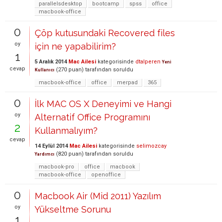
parallelsdesktop
bootcamp
spss
office
macbook-office
0
Çöp kutusundaki Recovered files
oy
için ne yapabilirim?
1
5 Aralık 2014
Mac Ailesi
kategorisinde
dtalperen
Yeni
cevap
(
270
puan)
tarafından
soruldu
Kullanıcı
macbook-office
office
merpad
365
0
İlk MAC OS X Deneyimi ve Hangi
oy
Alternatif Office Programını
2
Kullanmalıyım?
cevap
14 Eylül 2014
Mac Ailesi
kategorisinde
selimozcay
(
820
puan)
tarafından
soruldu
Yardımcı
macbook-pro
office
macbook
macbook-office
openoffice
0
Macbook Air (Mid 2011) Yazılım
oy
Yükseltme Sorunu
1