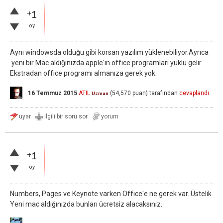
+1
oy
Aynı windowsda olduğu gibi korsan yazılım yüklenebiliyor.Ayrıca
yeni bir Mac aldığınızda apple'ın office programları yüklü gelir.
Ekstradan office programı almanıza gerek yok.
16 Temmuz 2015
ATIL
(
54,570
puan)
tarafından
cevaplandı
Uzman
+1
oy
Numbers, Pages ve Keynote varken Office'e ne gerek var. Üstelik
Yeni mac aldığınızda bunları ücretsiz alacaksınız.