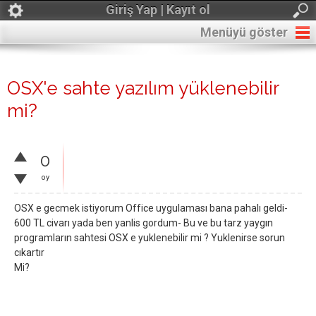
Giriş Yap | Kayıt ol
Menüyü göster
OSX'e sahte yazılım yüklenebilir
mi?
0
oy
OSX e gecmek istiyorum Office uygulaması bana pahalı geldi-
600 TL civarı yada ben yanlis gordum- Bu ve bu tarz yaygın
programların sahtesi OSX e yuklenebilir mi ? Yuklenirse sorun
cıkartır
Mi?