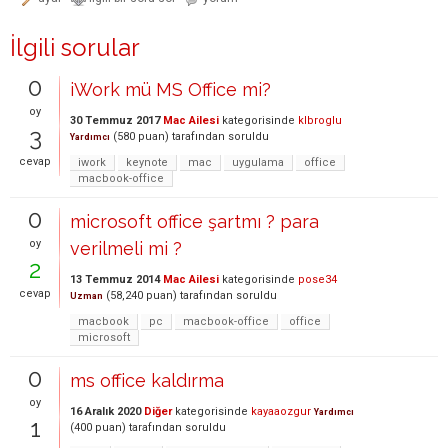
İlgili sorular
0
iWork mü MS Office mi?
oy
30 Temmuz 2017
Mac Ailesi
kategorisinde
klbroglu
3
(
580
puan)
tarafından
soruldu
Yardımcı
cevap
iwork
keynote
mac
uygulama
office
macbook-office
0
microsoft office şartmı ? para
oy
verilmeli mi ?
2
13 Temmuz 2014
Mac Ailesi
kategorisinde
pose34
cevap
(
58,240
puan)
tarafından
soruldu
Uzman
macbook
pc
macbook-office
office
microsoft
0
ms office kaldırma
oy
16 Aralık 2020
Diğer
kategorisinde
kayaaozgur
Yardımcı
1
(
400
puan)
tarafından
soruldu