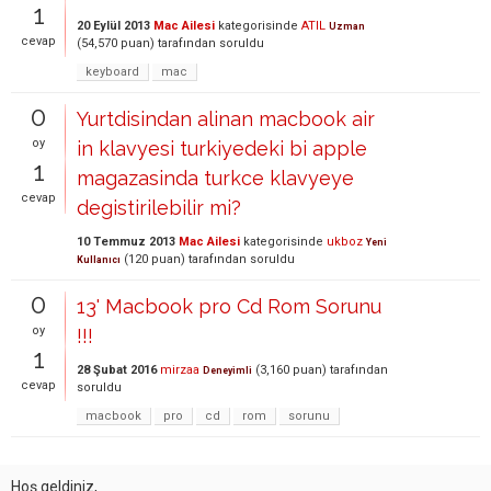
1
20 Eylül 2013
Mac Ailesi
kategorisinde
ATIL
Uzman
cevap
(
54,570
puan)
tarafından
soruldu
keyboard
mac
0
Yurtdisindan alinan macbook air
oy
in klavyesi turkiyedeki bi apple
1
magazasinda turkce klavyeye
cevap
degistirilebilir mi?
10 Temmuz 2013
Mac Ailesi
kategorisinde
ukboz
Yeni
(
120
puan)
tarafından
soruldu
Kullanıcı
0
13' Macbook pro Cd Rom Sorunu
oy
!!!
1
28 Şubat 2016
mirzaa
(
3,160
puan)
tarafından
Deneyimli
cevap
soruldu
macbook
pro
cd
rom
sorunu
Hoş geldiniz,