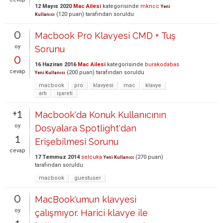
12 Mayıs 2020
Mac Ailesi
kategorisinde
mkncc
Yeni
(
120
puan)
tarafından
soruldu
Kullanıcı
0
Macbook Pro Klavyesi CMD + Tuş
oy
Sorunu
0
16 Haziran 2016
Mac Ailesi
kategorisinde
burakodabas
cevap
(
200
puan)
tarafından
soruldu
Yeni Kullanıcı
macbook
pro
klavyesi
mac
klavye
artı
işareti
+1
Macbook'da Konuk Kullanıcının
oy
Dosyalara Spotlight'dan
1
Erişebilmesi Sorunu
cevap
17 Temmuz 2014
selcuka
(
270
puan)
Yeni Kullanıcı
tarafından
soruldu
macbook
guestuser
0
MacBook'umun klavyesi
oy
çalışmıyor. Harici klavye ile