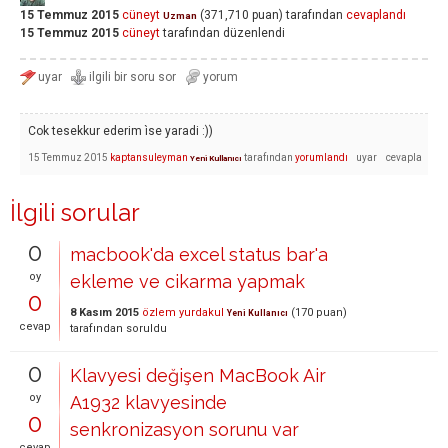
15 Temmuz 2015
cüneyt
(
371,710
puan)
tarafından
cevaplandı
Uzman
15 Temmuz 2015
cüneyt
tarafından
düzenlendi
Cok tesekkur ederim ìse yaradi :))
15 Temmuz 2015
kaptansuleyman
tarafından
yorumlandı
Yeni Kullanıcı
İlgili sorular
0
macbook'da excel status bar'a
oy
ekleme ve cikarma yapmak
0
8 Kasım 2015
özlem yurdakul
(
170
puan)
Yeni Kullanıcı
cevap
tarafından
soruldu
0
Klavyesi değişen MacBook Air
oy
A1932 klavyesinde
0
senkronizasyon sorunu var
cevap