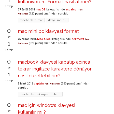
1
kullanıyorum. Format nasıl atarım?
cevap
27 Eylül 2018
macOS
kategorisinde
asdafcgr
Yeni
(
120
puan)
tarafından
soruldu
Kullanıcı
macbook-format
klavye-sorunu
0
mac mini pc klavyesi format
oy
25 Nisan 2016
Mac Ailesi
kategorisinde
bekotestt
Yeni
1
(
320
puan)
tarafından
soruldu
Kullanıcı
cevap
0
macbook klavyesi kapatıp açınca
oy
tekrar ingilizce karaktere dönüyor
1
nasıl düzeltebilirim?
cevap
5 Mart 2016
captain
(
360
puan)
tarafından
Yeni Kullanıcı
soruldu
macbook-pro-klavye-problemi
0
mac için windows klavyesi
oy
kullanılır mı ?