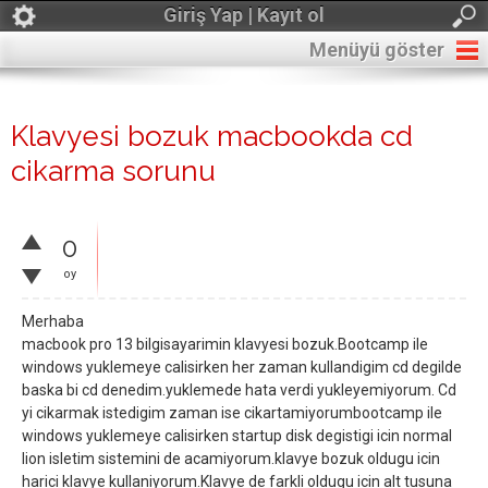
Giriş Yap | Kayıt ol
Menüyü göster
Klavyesi bozuk macbookda cd
cikarma sorunu
0
oy
Merhaba
macbook pro 13 bilgisayarimin klavyesi bozuk.Bootcamp ile
windows yuklemeye calisirken her zaman kullandigim cd degilde
baska bi cd denedim.yuklemede hata verdi yukleyemiyorum. Cd
yi cikarmak istedigim zaman ise cikartamiyorumbootcamp ile
windows yuklemeye calisirken startup disk degistigi icin normal
lion isletim sistemini de acamiyorum.klavye bozuk oldugu icin
harici klavye kullaniyorum.Klavye de farkli oldugu icin alt tusuna