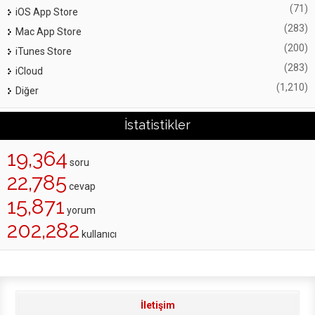
(71)
iOS App Store
(283)
Mac App Store
(200)
iTunes Store
(283)
iCloud
(1,210)
Diğer
İstatistikler
19,364
soru
22,785
cevap
15,871
yorum
202,282
kullanıcı
İletişim