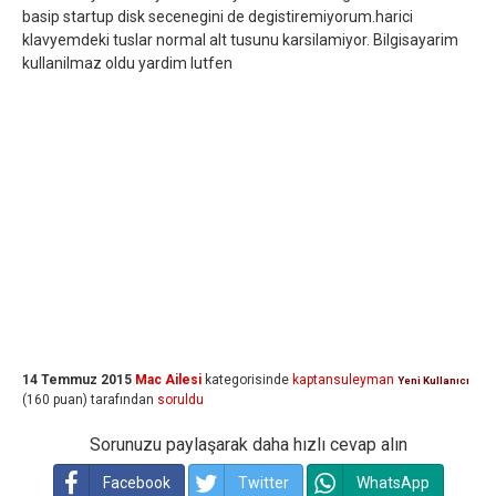
basip startup disk secenegini de degistiremiyorum.harici
klavyemdeki tuslar normal alt tusunu karsilamiyor. Bilgisayarim
kullanilmaz oldu yardim lutfen
14 Temmuz 2015
Mac Ailesi
kategorisinde
kaptansuleyman
Yeni Kullanıcı
(
160
puan)
tarafından
soruldu
Sorunuzu paylaşarak daha hızlı cevap alın
Facebook
Twitter
WhatsApp