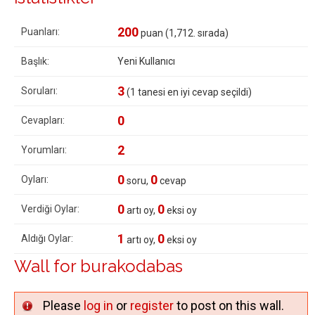
200
Puanları:
puan (
1,712
. sırada)
Başlık:
Yeni Kullanıcı
3
Soruları:
(
1
tanesi en iyi cevap seçildi)
0
Cevapları:
2
Yorumları:
0
0
Oyları:
soru,
cevap
0
0
Verdiği Oylar:
artı oy,
eksi oy
1
0
Aldığı Oylar:
artı oy,
eksi oy
Wall for burakodabas
Please
log in
or
register
to post on this wall.