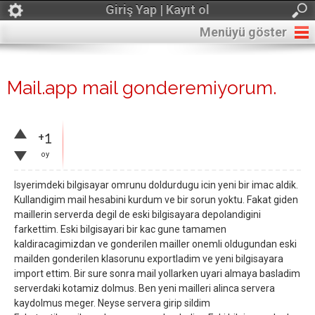
Giriş Yap | Kayıt ol
Menüyü göster
Mail.app mail gonderemiyorum.
+1
oy
Isyerimdeki bilgisayar omrunu doldurdugu icin yeni bir imac aldik.
Kullandigim mail hesabini kurdum ve bir sorun yoktu. Fakat giden
maillerin serverda degil de eski bilgisayara depolandigini
farkettim. Eski bilgisayari bir kac gune tamamen
kaldiracagimizdan ve gonderilen mailler onemli oldugundan eski
mailden gonderilen klasorunu exportladim ve yeni bilgisayara
import ettim. Bir sure sonra mail yollarken uyari almaya basladim
serverdaki kotamiz dolmus. Ben yeni mailleri alinca servera
kaydolmus meger. Neyse servera girip sildim