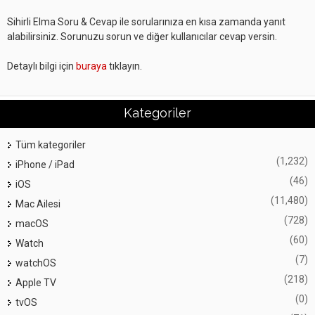
Sihirli Elma Soru & Cevap ile sorularınıza en kısa zamanda yanıt
alabilirsiniz. Sorunuzu sorun ve diğer kullanıcılar cevap versin.
Detaylı bilgi için
buraya
tıklayın.
Kategoriler
Tüm kategoriler
(1,232)
iPhone / iPad
(46)
iOS
(11,480)
Mac Ailesi
(728)
macOS
(60)
Watch
(7)
watchOS
(218)
Apple TV
(0)
tvOS