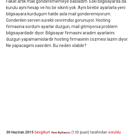
Fakat artik mail gonderememeye basladim. Eski bilgisayarda da
kurulu ayni hesap ve hic bir sikinti yok. Ayni birebir ayarlarla yeni
bilgisayara kurdugum halde asla mail gonderemiyorum.
Gonderilen serveri surekli cevrimdisi gorunuyor. Hosting
firmasina sordum ayarlar duzgun, mail gitmiyorsa problem
bilgisayardadir diyor. Bilgisayar firmasini aradim ayarlarini
duzgun yapamamislardir hosting firmasinin cozmesi lazim diyor.
Ne yapacagimi sasirdim. Bu neden olabilir?
30 Haziran 2015
SevgiKurt
(
130
puan)
tarafından
soruldu
Yeni Kullanıcı