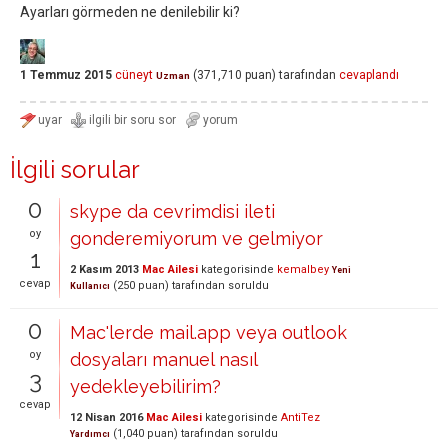
Ayarları görmeden ne denilebilir ki?
1 Temmuz 2015
cüneyt
(
371,710
puan)
tarafından
cevaplandı
Uzman
İlgili sorular
0
skype da cevrimdisi ileti
oy
gonderemiyorum ve gelmiyor
1
2 Kasım 2013
Mac Ailesi
kategorisinde
kemalbey
Yeni
cevap
(
250
puan)
tarafından
soruldu
Kullanıcı
0
Mac'lerde mail.app veya outlook
oy
dosyaları manuel nasıl
3
yedekleyebilirim?
cevap
12 Nisan 2016
Mac Ailesi
kategorisinde
AntiTez
(
1,040
puan)
tarafından
soruldu
Yardımcı