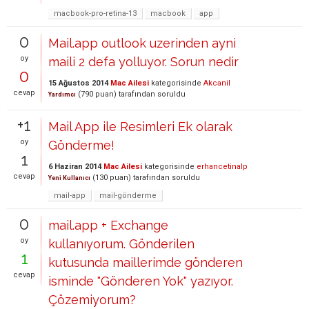
macbook-pro-retina-13
macbook
app
0
Mail.app outlook uzerinden ayni
oy
maili 2 defa yolluyor. Sorun nedir
0
15 Ağustos 2014
Mac Ailesi
kategorisinde
Akcanil
cevap
(
790
puan)
tarafından
soruldu
Yardımcı
+1
Mail App ile Resimleri Ek olarak
oy
Gönderme!
1
6 Haziran 2014
Mac Ailesi
kategorisinde
erhancetinalp
cevap
(
130
puan)
tarafından
soruldu
Yeni Kullanıcı
mail-app
mail-gönderme
0
mail.app + Exchange
oy
kullanıyorum. Gönderilen
1
kutusunda maillerimde gönderen
cevap
isminde "Gönderen Yok" yazıyor.
Çözemiyorum?