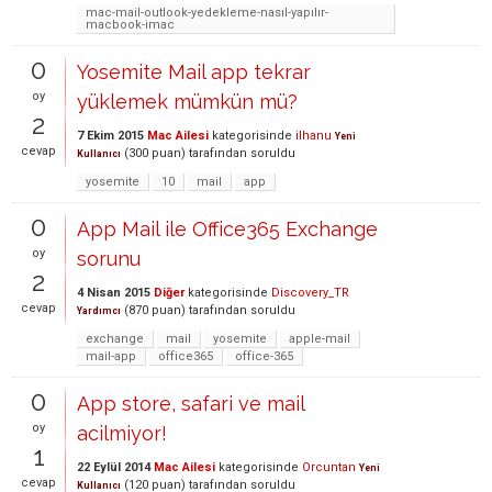
mac-mail-outlook-yedekleme-nasıl-yapılır-
macbook-imac
0
Yosemite Mail app tekrar
oy
yüklemek mümkün mü?
2
7 Ekim 2015
Mac Ailesi
kategorisinde
ilhanu
Yeni
cevap
(
300
puan)
tarafından
soruldu
Kullanıcı
yosemite
10
mail
app
0
App Mail ile Office365 Exchange
oy
sorunu
2
4 Nisan 2015
Diğer
kategorisinde
Discovery_TR
cevap
(
870
puan)
tarafından
soruldu
Yardımcı
exchange
mail
yosemite
apple-mail
mail-app
office365
office-365
0
App store, safari ve mail
oy
acilmiyor!
1
22 Eylül 2014
Mac Ailesi
kategorisinde
Orcuntan
Yeni
cevap
(
120
puan)
tarafından
soruldu
Kullanıcı