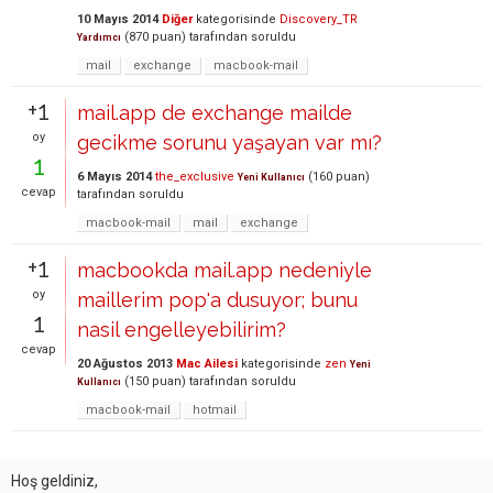
10 Mayıs 2014
Diğer
kategorisinde
Discovery_TR
(
870
puan)
tarafından
soruldu
Yardımcı
mail
exchange
macbook-mail
+1
mail.app de exchange mailde
oy
gecikme sorunu yaşayan var mı?
1
6 Mayıs 2014
the_exclusive
(
160
puan)
Yeni Kullanıcı
cevap
tarafından
soruldu
macbook-mail
mail
exchange
+1
macbookda mail.app nedeniyle
oy
maillerim pop'a dusuyor; bunu
1
nasil engelleyebilirim?
cevap
20 Ağustos 2013
Mac Ailesi
kategorisinde
zen
Yeni
(
150
puan)
tarafından
soruldu
Kullanıcı
macbook-mail
hotmail
Hoş geldiniz,