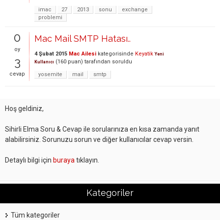
imac
27
2013
sonu
exchange
problemi
0
Mac Mail SMTP Hatası..
oy
4 Şubat 2015
Mac Ailesi
kategorisinde
Keyatik
Yeni
3
(
160
puan)
tarafından
soruldu
Kullanıcı
cevap
yosemite
mail
smtp
Hoş geldiniz,
Sihirli Elma Soru & Cevap ile sorularınıza en kısa zamanda yanıt
alabilirsiniz. Sorunuzu sorun ve diğer kullanıcılar cevap versin.
Detaylı bilgi için
buraya
tıklayın.
Kategoriler
Tüm kategoriler