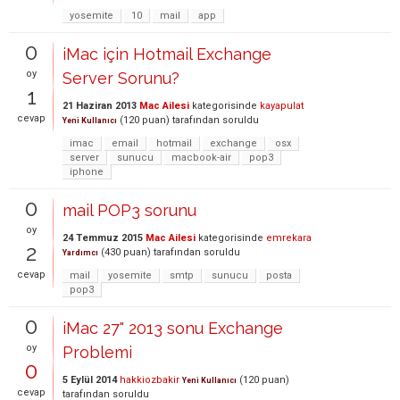
yosemite
10
mail
app
0
iMac için Hotmail Exchange
oy
Server Sorunu?
1
21 Haziran 2013
Mac Ailesi
kategorisinde
kayapulat
cevap
(
120
puan)
tarafından
soruldu
Yeni Kullanıcı
imac
email
hotmail
exchange
osx
server
sunucu
macbook-air
pop3
iphone
0
mail POP3 sorunu
oy
24 Temmuz 2015
Mac Ailesi
kategorisinde
emrekara
2
(
430
puan)
tarafından
soruldu
Yardımcı
cevap
mail
yosemite
smtp
sunucu
posta
pop3
0
iMac 27" 2013 sonu Exchange
oy
Problemi
0
5 Eylül 2014
hakkiozbakir
(
120
puan)
Yeni Kullanıcı
cevap
tarafından
soruldu