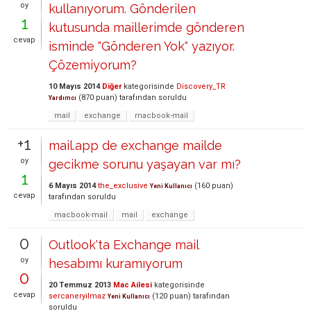
oy
kullanıyorum. Gönderilen
1
kutusunda maillerimde gönderen
cevap
isminde "Gönderen Yok" yazıyor.
Çözemiyorum?
10 Mayıs 2014
Diğer
kategorisinde
Discovery_TR
(
870
puan)
tarafından
soruldu
Yardımcı
mail
exchange
macbook-mail
+1
mail.app de exchange mailde
oy
gecikme sorunu yaşayan var mı?
1
6 Mayıs 2014
the_exclusive
(
160
puan)
Yeni Kullanıcı
cevap
tarafından
soruldu
macbook-mail
mail
exchange
0
Outlook'ta Exchange mail
oy
hesabımı kuramıyorum
0
20 Temmuz 2013
Mac Ailesi
kategorisinde
cevap
sercaneryilmaz
(
120
puan)
tarafından
Yeni Kullanıcı
soruldu