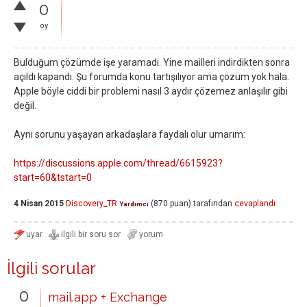
0
oy
Bulduğum çözümde işe yaramadı. Yine mailleri indirdikten sonra
açıldı kapandı. Şu forumda konu tartışılıyor ama çözüm yok hala.
Apple böyle ciddi bir problemi nasıl 3 aydır çözemez anlaşılır gibi
değil.
Aynı sorunu yaşayan arkadaşlara faydalı olur umarım:
https://discussions.apple.com/thread/6615923?
start=60&tstart=0
4 Nisan 2015
Discovery_TR
(
870
puan)
tarafından
cevaplandı
Yardımcı
İlgili sorular
0
mail.app + Exchange