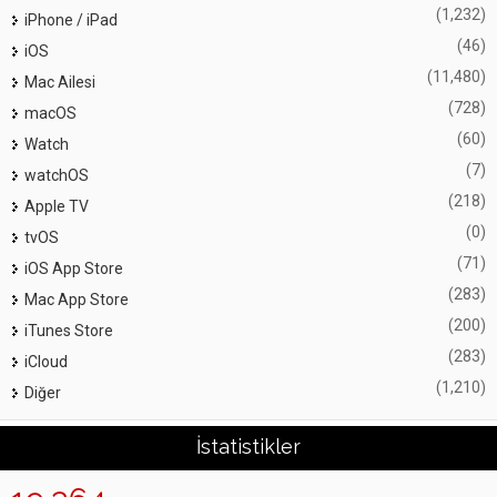
(1,232)
iPhone / iPad
(46)
iOS
(11,480)
Mac Ailesi
(728)
macOS
(60)
Watch
(7)
watchOS
(218)
Apple TV
(0)
tvOS
(71)
iOS App Store
(283)
Mac App Store
(200)
iTunes Store
(283)
iCloud
(1,210)
Diğer
İstatistikler