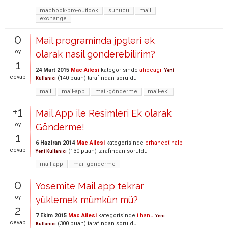
macbook-pro-outlook
sunucu
mail
exchange
0
Mail programinda jpgleri ek
oy
olarak nasil gonderebilirim?
1
24 Mart 2015
Mac Ailesi
kategorisinde
ahocagil
Yeni
cevap
(
140
puan)
tarafından
soruldu
Kullanıcı
mail
mail-app
mail-gönderme
mail-eki
+1
Mail App ile Resimleri Ek olarak
oy
Gönderme!
1
6 Haziran 2014
Mac Ailesi
kategorisinde
erhancetinalp
cevap
(
130
puan)
tarafından
soruldu
Yeni Kullanıcı
mail-app
mail-gönderme
0
Yosemite Mail app tekrar
oy
yüklemek mümkün mü?
2
7 Ekim 2015
Mac Ailesi
kategorisinde
ilhanu
Yeni
cevap
(
300
puan)
tarafından
soruldu
Kullanıcı