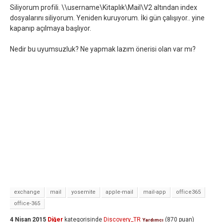
Siliyorum profili. \\username\Kitaplık\Mail\V2 altından index
dosyalarını siliyorum. Yeniden kuruyorum. İki gün çalışıyor.. yine
kapanıp açılmaya başlıyor.
Nedir bu uyumsuzluk? Ne yapmak lazım önerisi olan var mı?
exchange
mail
yosemite
apple-mail
mail-app
office365
office-365
4 Nisan 2015
Diğer
kategorisinde
Discovery_TR
(
870
puan)
Yardımcı