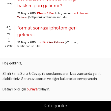
cevap
hakkım geri gelir mi ?
21 Mayıs 2015
iPhone / iPad
kategorisinde
vettelmania
(
580
puan)
tarafından
soruldu
Yardımcı
+1
format sonrası iphotom geri
oy
gelmedi
1
11 Mayıs 2015
mstf34x2
(
220
puan)
Yeni Kullanıcı
cevap
tarafından
soruldu
Hoş geldiniz,
Sihirli Elma Soru & Cevap ile sorularınıza en kısa zamanda yanıt
alabilirsiniz. Sorunuzu sorun ve diğer kullanıcılar cevap versin.
Detaylı bilgi için
buraya
tıklayın.
Kategoriler