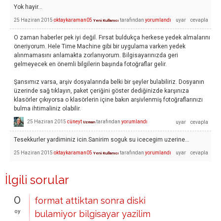
Yok hayir...
25 Haziran 2015
oktaykaraman05
tarafından
yorumlandı
Yeni Kullanıcı
O zaman haberler pek iyi değil. Fırsat buldukça herkese yedek almalarını
öneriyorum. Hele Time Machine gibi bir uygulama varken yedek
alınmamasını anlamakta zorlanıyorum. Bilgisayarınızda geri
gelmeyecek en önemli bilgilerin başında fotoğraflar gelir.
Şansımız varsa, arşiv dosyalarında belki bir şeyler bulabiliriz. Dosyanın
üzerinde sağ tıklayın, paket çeriğini göster dediğinizde karşınıza
klasörler çıkıyorsa o klasörlerin içine bakın arşivlenmiş fotoğraflarınızı
bulma ihtimaliniz olabilir.
25 Haziran 2015
cüneyt
tarafından
yorumlandı
Uzman
Tesekkurler yardiminiz icin.Sanirim soguk su icecegim uzerine...
25 Haziran 2015
oktaykaraman05
tarafından
yorumlandı
Yeni Kullanıcı
İlgili sorular
0
format attiktan sonra diski
oy
bulamiyor bilgisayar yazilim