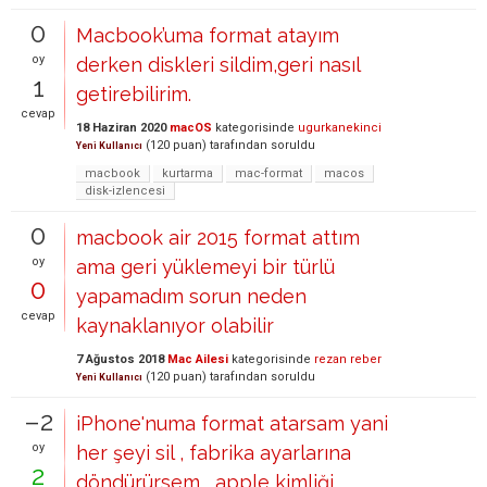
0
Macbook’uma format atayım
oy
derken diskleri sildim,geri nasıl
1
getirebilirim.
cevap
18 Haziran 2020
macOS
kategorisinde
ugurkanekinci
(
120
puan)
tarafından
soruldu
Yeni Kullanıcı
macbook
kurtarma
mac-format
macos
disk-izlencesi
0
macbook air 2015 format attım
oy
ama geri yüklemeyi bir türlü
0
yapamadım sorun neden
cevap
kaynaklanıyor olabilir
7 Ağustos 2018
Mac Ailesi
kategorisinde
rezan reber
(
120
puan)
tarafından
soruldu
Yeni Kullanıcı
–2
iPhone'numa format atarsam yani
oy
her şeyi sil , fabrika ayarlarına
2
döndürürsem , apple kimliği