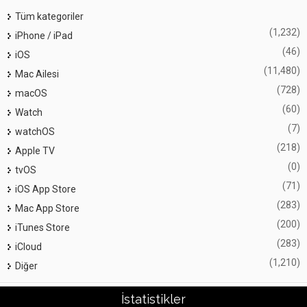
Tüm kategoriler
(1,232)
iPhone / iPad
(46)
iOS
(11,480)
Mac Ailesi
(728)
macOS
(60)
Watch
(7)
watchOS
(218)
Apple TV
(0)
tvOS
(71)
iOS App Store
(283)
Mac App Store
(200)
iTunes Store
(283)
iCloud
(1,210)
Diğer
İstatistikler