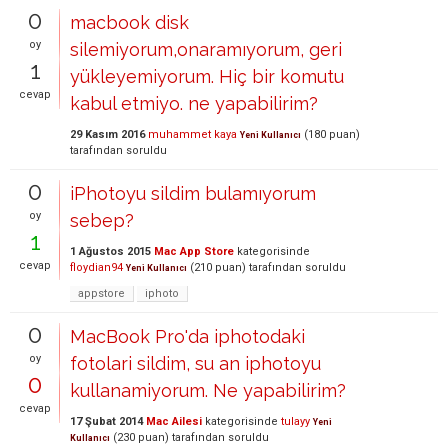
0
macbook disk
oy
silemiyorum,onaramıyorum, geri
1
yükleyemiyorum. Hiç bir komutu
cevap
kabul etmiyo. ne yapabilirim?
29 Kasım 2016
muhammet kaya
(
180
puan)
Yeni Kullanıcı
tarafından
soruldu
0
iPhotoyu sildim bulamıyorum
oy
sebep?
1
1 Ağustos 2015
Mac App Store
kategorisinde
cevap
floydian94
(
210
puan)
tarafından
soruldu
Yeni Kullanıcı
appstore
iphoto
0
MacBook Pro'da iphotodaki
oy
fotolari sildim, su an iphotoyu
0
kullanamiyorum. Ne yapabilirim?
cevap
17 Şubat 2014
Mac Ailesi
kategorisinde
tulayy
Yeni
(
230
puan)
tarafından
soruldu
Kullanıcı