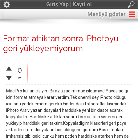
Giriş Yap | Kayıt ol
Menüyü göster
Format attiktan sonra iPhotoyu
geri yükleyemiyorum
0
oy
Mac Pro kullanicisiyim.Biraz uzagim mac isletimine.Yavasladigi
icin format atmaya karar verdim.Tek onemli sey iPhoto oldugu
icin onu yedeklemem gerekti.Finder daki fotograflar kismindaki
iPhoto Arsiv yazan dosyalari harddiske yeni bir klasor acarak
kopyaladim.Harddiske attiktan sonra format atip sistemi geri
yukleyip harddiski geri taktim.Kopyaladigim klasorleri geri pcye
aktardim.Tum dosyalarin bos oldugunu gordum.Bos olmalari
imkansiz gibi geldi cunku hem pcden harddiske atarken hem de