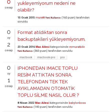
0
yukleyemiyorum nedeni ne
cevap
olabilir?
15 Ocak 2015
murattt
(
160
puan)
tarafından
Yeni Kullanıcı
soruldu
0
Format atıldıktan sonra
oy
backuptakileri yükleyemiyorum.
2
23 Ocak 2016
Mac Ailesi
kategorisinde
mmuratbilir
cevap
(
360
puan)
tarafından
soruldu
Yeni Kullanıcı
macbook
macbook-pro
pro
0
IPHONE’DAN IMAC’E TOPLU
oy
RESİM ATTIKTAN SONRA,
1
TELEFONDAN TEK TEK
cevap
AYIKLAMADAN OTOMATİK
TOPLU SİLME NASIL OLUR ?
8 Nisan 2022
Mac Ailesi
kategorisinde
babylonboss
(
140
puan)
tarafından
soruldu
Yeni Kullanıcı