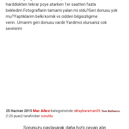
harddiskten tekrar pcye atarken 1er saatten fazla
bekledim.Fotograflarin tamami yalan mi oldu?Geri donusu yok
mu?Yaptiklarim belki komik vs cidden bilgisizligime
verin...Umarim geri donusu vardir.Yardimci olursaniz cok
sevinirim
25 Haziran 2015
Mac Ailesi
kategorisinde
oktaykaraman05
Yeni Kullanıcı
(
120
puan)
tarafından
soruldu
Sorunuzu paylaşarak daha hızlı cevap alın