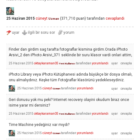
25 Haziran 2015
cüneyt
(
371,710
puan)
tarafından
cevaplandı
Uzman
Finder dan girdim sag tarafta fotograflar kismina girdim.Orada iPhoto
Arsivi_2 den iPhoto Arsivi_371 seklinde bir suru klasor vardi onlari attim,
25 Haziran 2015
oktaykaraman05
tarafından
yorumlandı
Yeni Kullanıcı
iPhoto Library veya iPhoto Kütüphanesi adında büyükçe bir dosya olmalı,
onu almalıydınız. Keşke tüm Fotoğraflar klasörünü yedekleseydiniz.
25 Haziran 2015
cüneyt
tarafından
yorumlandı
Uzman
Geri donusu yok mu peki? Internet recovery olayini okudum biraz once
isime yarar mi dersiniz?
25 Haziran 2015
oktaykaraman05
tarafından
yorumlandı
Yeni Kullanıcı
Time Machine yedeğiniz var mıydı?
25 Haziran 2015
cüneyt
tarafından
yorumlandı
Uzman