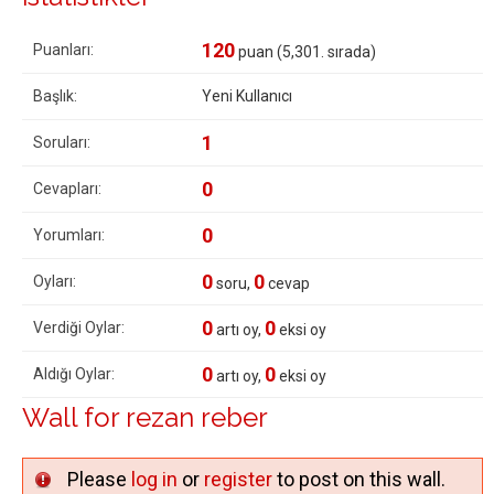
120
Puanları:
puan (
5,301
. sırada)
Başlık:
Yeni Kullanıcı
1
Soruları:
0
Cevapları:
0
Yorumları:
0
0
Oyları:
soru,
cevap
0
0
Verdiği Oylar:
artı oy,
eksi oy
0
0
Aldığı Oylar:
artı oy,
eksi oy
Wall for rezan reber
Please
log in
or
register
to post on this wall.