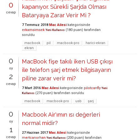
0
kapanıyor. Sürekli Şarjda Olması
cevap
Bataryaya Zarar Verir Mi ?
7 Temmuz 2018
Mac Ailesi
kategorisinde
erkamsimsek
(
180
puan)
tarafından
Yeni Kullanıcı
soruldu
macbook
pil
macbook-pro
harici-ekran
ekran
0
MacBook fişe takılı iken USB çıkışı
oy
ile telefon şarj etmek bilgisayarın
2
piline zarar verir mi?
cevap
7 Mart 2016
Mac Ailesi
kategorisinde
pilotcanfly
Yeni
(
270
puan)
tarafından
soruldu
Kullanıcı
macbook
macbook-pro
usb
şarj
0
Macbook Air'ımın ısı değerleri
oy
normal midir?
1
27 Haziran 2017
Mac Ailesi
kategorisinde
cevap
mertcanorhan
(
200
puan)
tarafından
Yeni Kullanıcı