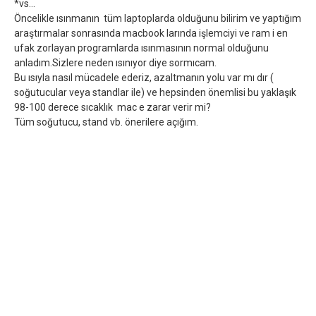
*vs...
Öncelikle ısınmanın tüm laptoplarda olduğunu bilirim ve yaptığım
araştırmalar sonrasında macbook larında işlemciyi ve ram i en
ufak zorlayan programlarda ısınmasının normal olduğunu
anladım.Sizlere neden ısınıyor diye sormıcam.
Bu ısıyla nasıl mücadele ederiz, azaltmanın yolu var mı dır (
soğutucular veya standlar ile) ve hepsinden önemlisi bu yaklaşık
98-100 derece sıcaklık mac e zarar verir mi?
Tüm soğutucu, stand vb. önerilere açığım.