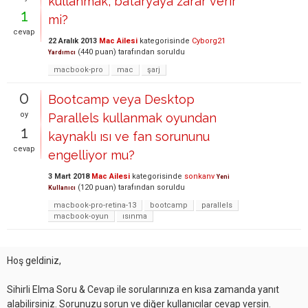
kullanmak, bataryaya zarar verir
1
mi?
cevap
22 Aralık 2013
Mac Ailesi
kategorisinde
Cyborg21
(
440
puan)
tarafından
soruldu
Yardımcı
macbook-pro
mac
şarj
0
Bootcamp veya Desktop
oy
Parallels kullanmak oyundan
1
kaynaklı ısı ve fan sorununu
cevap
engelliyor mu?
3 Mart 2018
Mac Ailesi
kategorisinde
sonkanv
Yeni
(
120
puan)
tarafından
soruldu
Kullanıcı
macbook-pro-retina-13
bootcamp
parallels
macbook-oyun
ısınma
Hoş geldiniz,
Sihirli Elma Soru & Cevap ile sorularınıza en kısa zamanda yanıt
alabilirsiniz. Sorunuzu sorun ve diğer kullanıcılar cevap versin.