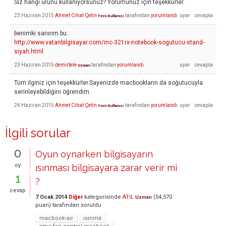
Siz hangi ürünü kullanıyorsunuz? Yorumunuz için teşekkürler.
23 Haziran 2015
Ahmet Cihat Çetin
tarafından
yorumlandı
Yeni Kullanıcı
benimki sanırım bu:
http://www.vatanbilgisayar.com/inc-321rx-notebook-sogutucu-stand-
siyah.html
23 Haziran 2015
demirtele
tarafından
yorumlandı
Uzman
Tüm ilginiz için teşekkürler.Sayenizde macbookların da soğutucuyla
serinleyebildiğini öğrendim.
24 Haziran 2015
Ahmet Cihat Çetin
tarafından
yorumlandı
Yeni Kullanıcı
İlgili sorular
0
Oyun oynarken bilgisayarın
oy
ısınması bilgisayara zarar verir mi
1
?
cevap
7 Ocak 2014
Diğer
kategorisinde
ATIL
(
54,570
Uzman
puan)
tarafından
soruldu
macbook-air
ısınma