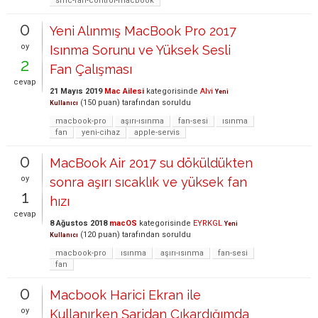
smc-fan-control-macbook
0
Yeni Alınmış MacBook Pro 2017
oy
Isınma Sorunu ve Yüksek Sesli
2
Fan Çalışması
cevap
21 Mayıs 2019
Mac Ailesi
kategorisinde
Alvi
Yeni
(
150
puan)
tarafından
soruldu
Kullanıcı
macbook-pro
aşırı-ısınma
fan-sesi
ısınma
fan
yeni-cihaz
apple-servis
0
MacBook Air 2017 su döküldükten
oy
sonra aşırı sıcaklık ve yüksek fan
1
hızı
cevap
8 Ağustos 2018
macOS
kategorisinde
EYRKGL
Yeni
(
120
puan)
tarafından
soruldu
Kullanıcı
macbook-pro
ısınma
aşırı-ısınma
fan-sesi
fan
0
Macbook Harici Ekran ile
oy
Kullanırken Şarjdan Çıkardığımda