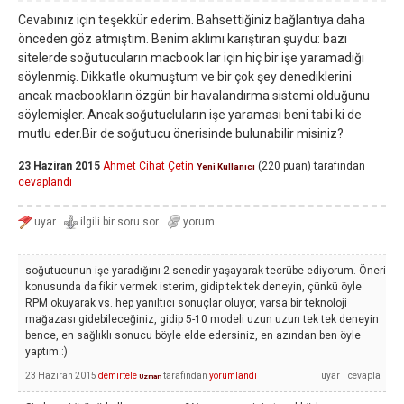
Cevabınız için teşekkür ederim. Bahsettiğiniz bağlantıya daha
önceden göz atmıştım. Benim aklımı karıştıran şuydu: bazı
sitelerde soğutucuların macbook lar için hiç bir işe yaramadığı
söylenmiş. Dikkatle okumuştum ve bir çok şey denediklerini
ancak macbookların özgün bir havalandırma sistemi olduğunu
söylemişler. Ancak soğutucluların işe yaraması beni tabi ki de
mutlu eder.Bir de soğutucu önerisinde bulunabilir misiniz?
23 Haziran 2015
Ahmet Cihat Çetin
(
220
puan)
tarafından
Yeni Kullanıcı
cevaplandı
soğutucunun işe yaradığını 2 senedir yaşayarak tecrübe ediyorum. Öneri
konusunda da fikir vermek isterim, gidip tek tek deneyin, çünkü öyle
RPM okuyarak vs. hep yanıltıcı sonuçlar oluyor, varsa bir teknoloji
mağazası gidebileceğiniz, gidip 5-10 modeli uzun uzun tek tek deneyin
bence, en sağlıklı sonucu böyle elde edersiniz, en azından ben öyle
yaptım.:)
23 Haziran 2015
demirtele
tarafından
yorumlandı
Uzman