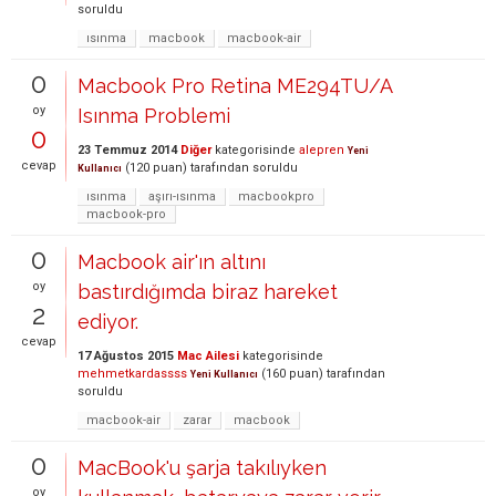
soruldu
ısınma
macbook
macbook-air
0
Macbook Pro Retina ME294TU/A
oy
Isınma Problemi
0
23 Temmuz 2014
Diğer
kategorisinde
alepren
Yeni
cevap
(
120
puan)
tarafından
soruldu
Kullanıcı
ısınma
aşırı-ısınma
macbookpro
macbook-pro
0
Macbook air'ın altını
oy
bastırdığımda biraz hareket
2
ediyor.
cevap
17 Ağustos 2015
Mac Ailesi
kategorisinde
mehmetkardassss
(
160
puan)
tarafından
Yeni Kullanıcı
soruldu
macbook-air
zarar
macbook
0
MacBook'u şarja takılıyken
oy