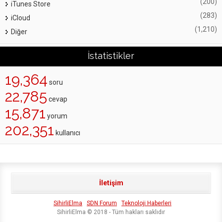
(200)
iTunes Store
(283)
iCloud
(1,210)
Diğer
İstatistikler
19,364
soru
22,785
cevap
15,871
yorum
202,351
kullanıcı
İletişim
SihirliElma
SDN Forum
Teknoloji Haberleri
SihirliElma © 2018 - Tüm hakları saklıdır