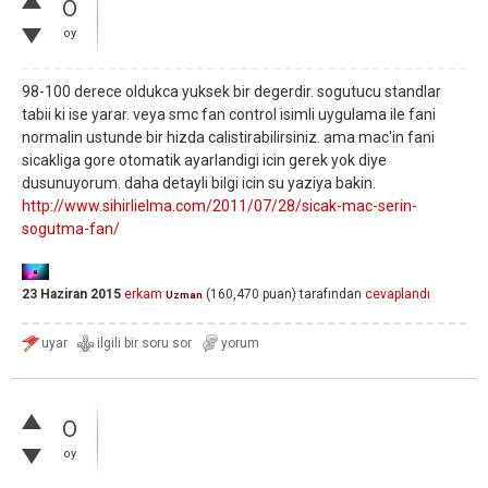
0
oy
98-100 derece oldukca yuksek bir degerdir. sogutucu standlar
tabii ki ise yarar. veya smc fan control isimli uygulama ile fani
normalin ustunde bir hizda calistirabilirsiniz. ama mac'in fani
sicakliga gore otomatik ayarlandigi icin gerek yok diye
dusunuyorum. daha detayli bilgi icin su yaziya bakin.
http://www.sihirlielma.com/2011/07/28/sicak-mac-serin-
sogutma-fan/
23 Haziran 2015
erkam
(
160,470
puan)
tarafından
cevaplandı
Uzman
0
oy