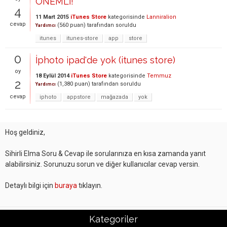
ÖNEMLİ!
4
11 Mart 2015
iTunes Store
kategorisinde
Lanniralion
cevap
(
560
puan)
tarafından
soruldu
Yardımcı
itunes
itunes-store
app
store
0
İphoto ipad'de yok (itunes store)
oy
18 Eylül 2014
iTunes Store
kategorisinde
Temmuz
2
(
1,380
puan)
tarafından
soruldu
Yardımcı
cevap
iphoto
appstore
mağazada
yok
Hoş geldiniz,
Sihirli Elma Soru & Cevap ile sorularınıza en kısa zamanda yanıt
alabilirsiniz. Sorunuzu sorun ve diğer kullanıcılar cevap versin.
Detaylı bilgi için
buraya
tıklayın.
Kategoriler