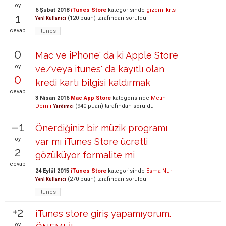
oy
6 Şubat 2018
iTunes Store
kategorisinde
gizem_krts
1
(
120
puan)
tarafından
soruldu
Yeni Kullanıcı
cevap
itunes
0
Mac ve iPhone' da ki Apple Store
oy
ve/veya itunes' da kayıtlı olan
0
kredi kartı bilgisi kaldırmak
cevap
3 Nisan 2016
Mac App Store
kategorisinde
Metin
Demir
(
940
puan)
tarafından
soruldu
Yardımcı
–1
Önerdiğiniz bir müzik programı
oy
var mı iTunes Store ücretli
2
gözüküyor formalite mi
cevap
24 Eylül 2015
iTunes Store
kategorisinde
Esma Nur
(
270
puan)
tarafından
soruldu
Yeni Kullanıcı
itunes
+2
iTunes store giriş yapamıyorum.
oy