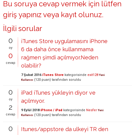
Bu soruya cevap vermek için lütfen
giriş yapınız
veya
kayıt olunuz
.
İlgili sorular
0
iTunes Store uygulamasını iPhone
oy
6 da daha önce kullanmama
0
rağmen şimdi açılmıyor.Neden
cevap
olabilir?
7 Şubat 2016
iTunes Store
kategorisinde
exit128
Yeni
(
120
puan)
tarafından
soruldu
Kullanıcı
0
iPad iTunes yükleyin diyor ve
oy
açılmıyor.
2
9 Eylül 2018
iPhone / iPad
kategorisinde
Nesfer
Yeni
cevap
(
120
puan)
tarafından
soruldu
Kullanıcı
0
Itunes/appstore da ulkeyi TR den