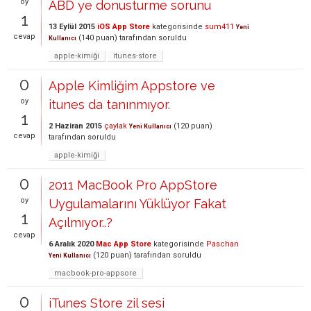
oy
ABD ye donusturme sorunu
1
13 Eylül 2015
iOS App Store
kategorisinde
sum411
Yeni
cevap
(
140
puan)
tarafından
soruldu
Kullanıcı
apple-kimiği
itunes-store
0
Apple Kimliğim Appstore ve
oy
itunes da tanınmıyor.
1
2 Haziran 2015
çaylak
(
120
puan)
Yeni Kullanıcı
cevap
tarafından
soruldu
apple-kimiği
0
2011 MacBook Pro AppStore
oy
Uygulamalarını Yüklüyor Fakat
1
Açılmıyor..?
cevap
6 Aralık 2020
Mac App Store
kategorisinde
Paschan
(
120
puan)
tarafından
soruldu
Yeni Kullanıcı
macbook-pro-appsore
0
iTunes Store zil sesi