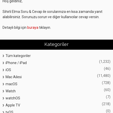
Hoş geldiniz,
Sihirli Elma Soru & Cevap ile sorularınıza en kısa zamanda yanıt
alabilirsiniz. Sorunuzu sorun ve diğer kullanıcılar cevap versin.
Detaylı bilgi için
buraya
tıklayın.
Kategoriler
Tüm kategoriler
(1,232)
iPhone / iPad
(46)
iOS
(11,480)
Mac Ailesi
(728)
macOS
(60)
Watch
(7)
watchOS
(218)
Apple TV
(0)
tvOS