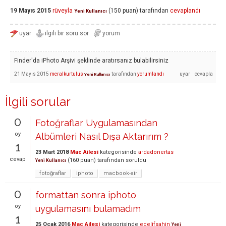
19 Mayıs 2015
rüveyla
(
150
puan)
tarafından
cevaplandı
Yeni Kullanıcı
Finder'da iPhoto Arşivi şeklinde aratırsanız bulabilirsiniz
21 Mayıs 2015
meralkurtulus
tarafından
yorumlandı
Yeni Kullanıcı
İlgili sorular
0
Fotoğraflar Uygulamasından
oy
Albümleri Nasıl Dışa Aktarırım ?
1
23 Mart 2018
Mac Ailesi
kategorisinde
ardadonertas
cevap
(
160
puan)
tarafından
soruldu
Yeni Kullanıcı
fotoğraflar
iphoto
macbook-air
0
formattan sonra iphoto
oy
uygulamasını bulamadım
1
25 Ocak 2016
Mac Ailesi
kategorisinde
ecelifsahin
Yeni