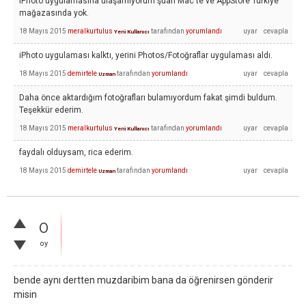
iPhoto uygulamasına ulaşamıyorum şuan Mac te ve AppStore Türkiye
mağazasında yok.
18 Mayıs 2015
meralkurtulus
tarafından
yorumlandı
Yeni Kullanıcı
iPhoto uygulaması kalktı, yerini Photos/Fotoğraflar uygulaması aldı.
18 Mayıs 2015
demirtele
tarafından
yorumlandı
Uzman
Daha önce aktardığım fotoğrafları bulamıyordum fakat şimdi buldum.
Teşekkür ederim.
18 Mayıs 2015
meralkurtulus
tarafından
yorumlandı
Yeni Kullanıcı
faydalı olduysam, rica ederim.
18 Mayıs 2015
demirtele
tarafından
yorumlandı
Uzman
0
oy
bende aynı dertten muzdaribim bana da öğrenirsen gönderir
misin