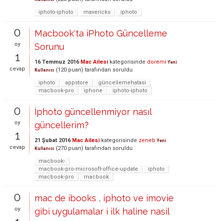
iphoto-iphoto
mavericks
iphoto
0
Macbook'ta iPhoto Güncelleme
oy
Sorunu
1
16 Temmuz 2016
Mac Ailesi
kategorisinde
doremi
Yeni
cevap
(
120
puan)
tarafından
soruldu
Kullanıcı
iphoto
appstore
güncellemehatasi
macbook-pro
iphone
iphoto-iphoto
0
İphoto güncellenmiyor nasıl
oy
güncellerim?
1
21 Şubat 2016
Mac Ailesi
kategorisinde
zeneb
Yeni
cevap
(
270
puan)
tarafından
soruldu
Kullanıcı
macbook-
macbook-pro-microsoft-office-update
iphoto
macbook-pro
macbook
0
mac de ibooks , iphoto ve imovie
oy
gibi uygulamalar i ilk haline nasil