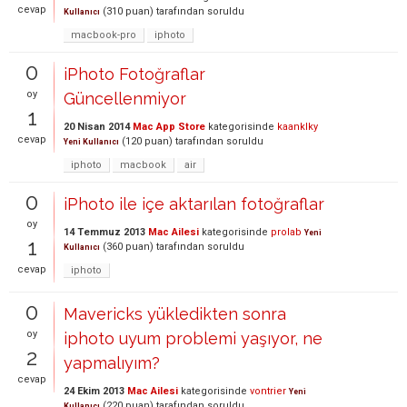
cevap
(
310
puan)
tarafından
soruldu
Kullanıcı
macbook-pro
iphoto
0
iPhoto Fotoğraflar
oy
Güncellenmiyor
1
20 Nisan 2014
Mac App Store
kategorisinde
kaanklky
cevap
(
120
puan)
tarafından
soruldu
Yeni Kullanıcı
iphoto
macbook
air
0
iPhoto ile içe aktarılan fotoğraflar
oy
14 Temmuz 2013
Mac Ailesi
kategorisinde
prolab
Yeni
1
(
360
puan)
tarafından
soruldu
Kullanıcı
cevap
iphoto
0
Mavericks yükledikten sonra
oy
iphoto uyum problemi yaşıyor, ne
2
yapmalıyım?
cevap
24 Ekim 2013
Mac Ailesi
kategorisinde
vontrier
Yeni
(
220
puan)
tarafından
soruldu
Kullanıcı