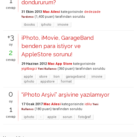
1
dondururum?
cevap
31 Ekim 2013
Mac Ailesi
kategorisinde
dedezade
(
1,400
puan)
tarafından
soruldu
Yardımcı
ibooks
iphoto
imovie
+3
iPhoto, iMovie, GarageBand
oy
benden para istiyor ve
2
AppleStore sorunu!
cevap
29 Haziran 2012
Mac App Store
kategorisinde
yigitbagci
(
360
puan)
tarafından
soruldu
Yeni Kullanıcı
apple
store
lion
garageband
imovie
iphoto
appstore
format
0
“iPhoto Arşivi” arşivine yazılamıyor
oy
17 Ocak 2017
Mac Ailesi
kategorisinde
idilu
Yeni
1
(
180
puan)
tarafından
soruldu
Kullanıcı
cevap
iphoto
-
apple
sorun
fotoğraf