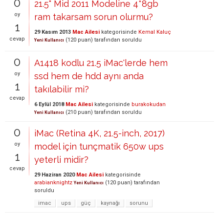
0
21.5" Mid 2011 Modeline 4*8gb
oy
ram takarsam sorun olurmu?
1
29 Kasım 2013
Mac Ailesi
kategorisinde
Kemal Kaluç
cevap
(
120
puan)
tarafından
soruldu
Yeni Kullanıcı
0
A1418 kodlu 21.5 iMac'lerde hem
oy
ssd hem de hdd aynı anda
1
takılabilir mi?
cevap
6 Eylül 2018
Mac Ailesi
kategorisinde
burakokudan
(
210
puan)
tarafından
soruldu
Yeni Kullanıcı
0
iMac (Retina 4K, 21.5-inch, 2017)
oy
model için tunçmatik 650w ups
1
yeterli midir?
cevap
29 Haziran 2020
Mac Ailesi
kategorisinde
arabianknightz
(
120
puan)
tarafından
Yeni Kullanıcı
soruldu
imac
ups
güç
kaynağı
sorunu