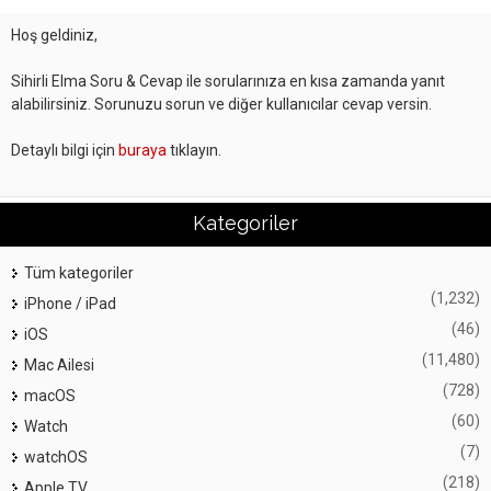
Hoş geldiniz,
Sihirli Elma Soru & Cevap ile sorularınıza en kısa zamanda yanıt
alabilirsiniz. Sorunuzu sorun ve diğer kullanıcılar cevap versin.
Detaylı bilgi için
buraya
tıklayın.
Kategoriler
Tüm kategoriler
(1,232)
iPhone / iPad
(46)
iOS
(11,480)
Mac Ailesi
(728)
macOS
(60)
Watch
(7)
watchOS
(218)
Apple TV