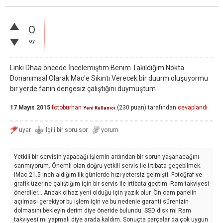
0
oy
Linki Dhaa öncede İncelemiştim Benim Takıldığım Nokta
Donanımsal Olarak Mac'e Sıkıntı Verecek bir duurm oluşuyormu
bir yerde fanın dengesiz çalıştığını duymuştum
17 Mayıs 2015
fotoburhan
(
230
puan)
tarafından
cevaplandı
Yeni Kullanıcı
Yetkili bir servisin yapacağı işlemin ardından bir sorun yaşanacağını
sanmıyorum. Önemli olan doğru yetkili servis ile irtibata geçebilmek.
iMac 21.5 inch aldığım ilk günlerde hızı yetersiz gelmişti. Fotoğraf ve
grafik üzerine çalıştığım için bir servis ile irtibata geçtim. Ram takviyesi
önerdiler... Ancak cihaz yeni olduğu için yazık olur. Ön cam panelin
açılması gerekiyor bu işlem için ve bu nedenle garanti sürenizin
dolmasını bekleyin derim diye öneride bulundu. SSD disk mi Ram
takviyesi mi yapmalı diye arada kaldım. Sonuçta parçalar da çok uygun