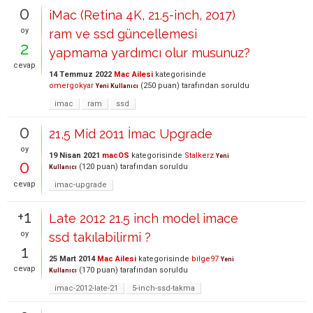
0
iMac (Retina 4K, 21.5-inch, 2017)
oy
ram ve ssd güncellemesi
2
yapmama yardımcı olur musunuz?
cevap
14 Temmuz 2022
Mac Ailesi
kategorisinde
omergokyar
(
250
puan)
tarafından
soruldu
Yeni Kullanıcı
imac
ram
ssd
0
21,5 Mid 2011 İmac Upgrade
oy
19 Nisan 2021
macOS
kategorisinde
Stalkerz
Yeni
0
(
120
puan)
tarafından
soruldu
Kullanıcı
cevap
imac-upgrade
+1
Late 2012 21.5 inch model imace
oy
ssd takılabilirmi ?
1
25 Mart 2014
Mac Ailesi
kategorisinde
bilge97
Yeni
cevap
(
170
puan)
tarafından
soruldu
Kullanıcı
imac-2012-late-21
5-inch-ssd-takma