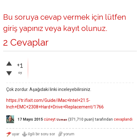
Bu soruya cevap vermek için lütfen
giriş yapınız
veya
kayıt olunuz
.
2 Cevaplar
+1
oy
Çok zordur. Aşağıdaki linki inceleyebilirsiniz.
https://tr.ifixit.com/Guide/iMac+Intel+21.5-
Inch+EMC+2308+Hard+Drive+Replacement/1766
17 Mayıs 2015
cüneyt
(
371,710
puan)
tarafından
cevaplandı
Uzman