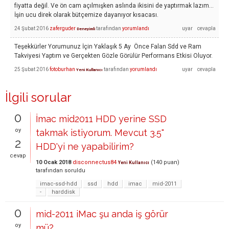
fiyatta değil. Ve ön cam açılmışken aslında ikisini de yaptırmak lazım...
İşin ucu direk olarak bütçemize dayanıyor kısacası.
24 Şubat 2016
zaferguder
tarafından
yorumlandı
Deneyimli
Teşekkürler Yorumunuz İçin Yaklaşık 5 Ay Önce Falan Sdd ve Ram
Takviyesi Yaptım ve Gerçekten Gözle Görülür Performans Etkisi Oluyor.
25 Şubat 2016
fotoburhan
tarafından
yorumlandı
Yeni Kullanıcı
İlgili sorular
0
İmac mid2011 HDD yerine SSD
oy
takmak istiyorum. Mevcut 3.5"
2
HDD'yi ne yapabilirim?
cevap
10 Ocak 2018
disconnectus84
(
140
puan)
Yeni Kullanıcı
tarafından
soruldu
imac-ssd-hdd
ssd
hdd
imac
mid-2011
-
harddisk
0
mid-2011 iMac şu anda iş görür
oy
mü?