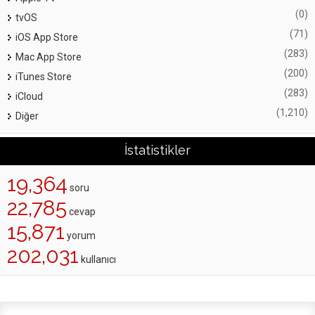
(0)
tvOS
(71)
iOS App Store
(283)
Mac App Store
(200)
iTunes Store
(283)
iCloud
(1,210)
Diğer
İstatistikler
19,364
soru
22,785
cevap
15,871
yorum
202,031
kullanıcı