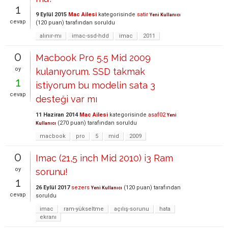
1
9 Eylül 2015
Mac Ailesi
kategorisinde
satir
Yeni Kullanıcı
cevap
(
120
puan)
tarafından
soruldu
alınır-mı
imac-ssd-hdd
imac
2011
0
Macbook Pro 5.5 Mid 2009
oy
kulanıyorum. SSD takmak
1
istiyorum bu modelin sata 3
cevap
desteği var mı
11 Haziran 2014
Mac Ailesi
kategorisinde
asaf02
Yeni
(
270
puan)
tarafından
soruldu
Kullanıcı
macbook
pro
5
mid
2009
0
Imac (21,5 inch Mid 2010) i3 Ram
oy
sorunu!
1
26 Eylül 2017
sezers
(
120
puan)
tarafından
Yeni Kullanıcı
cevap
soruldu
imac
ram-yükseltme
açılış-sorunu
hata
ekranı