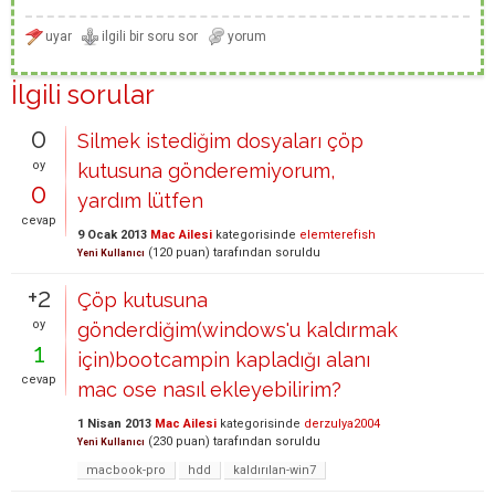
İlgili sorular
0
Silmek istediğim dosyaları çöp
oy
kutusuna gönderemiyorum,
0
yardım lütfen
cevap
9 Ocak 2013
Mac Ailesi
kategorisinde
elemterefish
(
120
puan)
tarafından
soruldu
Yeni Kullanıcı
+2
Çöp kutusuna
oy
gönderdiğim(windows'u kaldırmak
1
için)bootcampin kapladığı alanı
cevap
mac ose nasıl ekleyebilirim?
1 Nisan 2013
Mac Ailesi
kategorisinde
derzulya2004
(
230
puan)
tarafından
soruldu
Yeni Kullanıcı
macbook-pro
hdd
kaldırılan-win7