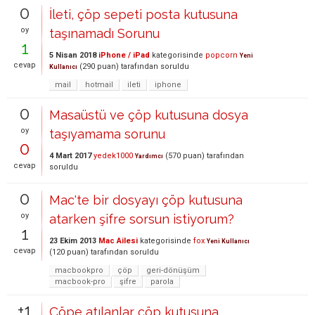
0
İleti, çöp sepeti posta kutusuna
oy
taşınamadı Sorunu
1
5 Nisan 2018
iPhone / iPad
kategorisinde
popcorn
Yeni
cevap
(
290
puan)
tarafından
soruldu
Kullanıcı
mail
hotmail
ileti
iphone
0
Masaüstü ve çöp kutusuna dosya
oy
taşıyamama sorunu
0
4 Mart 2017
yedek1000
(
570
puan)
tarafından
Yardımcı
cevap
soruldu
0
Mac'te bir dosyayı çöp kutusuna
oy
atarken şifre sorsun istiyorum?
1
23 Ekim 2013
Mac Ailesi
kategorisinde
fox
Yeni Kullanıcı
cevap
(
120
puan)
tarafından
soruldu
macbookpro
çöp
geri-dönüşüm
macbook-pro
şifre
parola
+1
Çöpe atılanlar çöp kutusuna