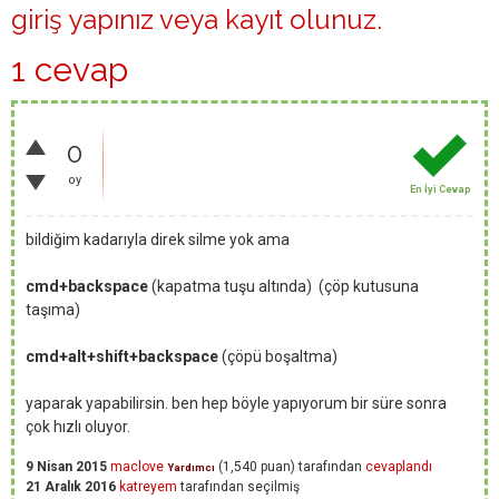
giriş yapınız
veya
kayıt olunuz
.
1 cevap
0
oy
En İyi Cevap
bildiğim kadarıyla direk silme yok ama
cmd+backspace
(kapatma tuşu altında) (çöp kutusuna
taşıma)
cmd+alt+shift+backspace
(çöpü boşaltma)
yaparak yapabilirsin. ben hep böyle yapıyorum bir süre sonra
çok hızlı oluyor.
9 Nisan 2015
maclove
(
1,540
puan)
tarafından
cevaplandı
Yardımcı
21 Aralık 2016
katreyem
tarafından
seçilmiş