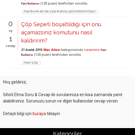
(
120
puan)
tarafından
soruldu
Yeni Kullanıcı
macbook-air-de-çöp-kutusu-görüntülenmiyor
0
Çöp Sepeti boşaltıldığı için onu
oy
açamazsınız komutunu nasıl
1
kaldırırım?
cevap
21 Aralık 2015
Mac Ailesi
kategorisinde
ceranimo
Yeni
(
120
puan)
tarafından
soruldu
Kullanıcı
mac-çöp
Hoş geldiniz,
Sihirli Elma Soru & Cevap ile sorularınıza en kısa zamanda yanıt
alabilirsiniz. Sorunuzu sorun ve diğer kullanıcılar cevap versin.
Detaylı bilgi için
buraya
tıklayın.
Kategoriler