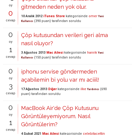
oy
gitmeden neden yok olur.
0
10 Aralık 2012
iTunes Store
kategorisinde
omer
Yeni
cevap
(
390
puan)
tarafından
soruldu
Kullanıcı
0
Çöp kutusundan verileri geri alma
oy
nasıl oluyor?
1
3 Ağustos 2013
Mac Ailesi
kategorisinde
hanrik
Yeni
cevap
(
150
puan)
tarafından
soruldu
Kullanıcı
0
iphonu servise göndermeden
oy
açabilemin bi yolu var mı aciiil!
3
17 Ağustos 2013
Diğer
kategorisinde
ilke
(
690
Yardımcı
cevap
puan)
tarafından
soruldu
0
MacBook Air'de Çöp Kutusunu
oy
Görüntüleyemiyorum. Nasıl
1
Görüntülerim?
cevap
4 Şubat 2021
Mac Ailesi
kategorisinde
celebitacettin