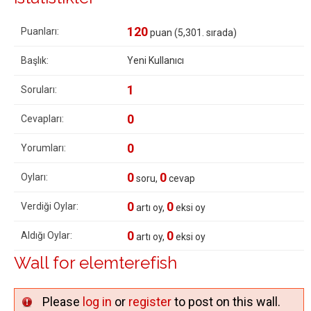
120
Puanları:
puan (
5,301
. sırada)
Başlık:
Yeni Kullanıcı
1
Soruları:
0
Cevapları:
0
Yorumları:
0
0
Oyları:
soru,
cevap
0
0
Verdiği Oylar:
artı oy,
eksi oy
0
0
Aldığı Oylar:
artı oy,
eksi oy
Wall for elemterefish
Please
log in
or
register
to post on this wall.