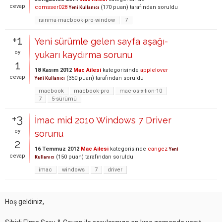
cevap
comsser028
(
170
puan)
tarafından
soruldu
Yeni Kullanıcı
ısınma-macbook-pro-window
7
+1
Yeni sürümle gelen sayfa aşağı-
oy
yukarı kaydırma sorunu
1
18 Kasım 2012
Mac Ailesi
kategorisinde
applelover
cevap
(
350
puan)
tarafından
soruldu
Yeni Kullanıcı
macbook
macbook-pro
mac-os-x-lion-10
7
5-sürümü
+3
İmac mid 2010 Windows 7 Driver
oy
sorunu
2
16 Temmuz 2012
Mac Ailesi
kategorisinde
cangez
Yeni
cevap
(
150
puan)
tarafından
soruldu
Kullanıcı
imac
windows
7
driver
Hoş geldiniz,