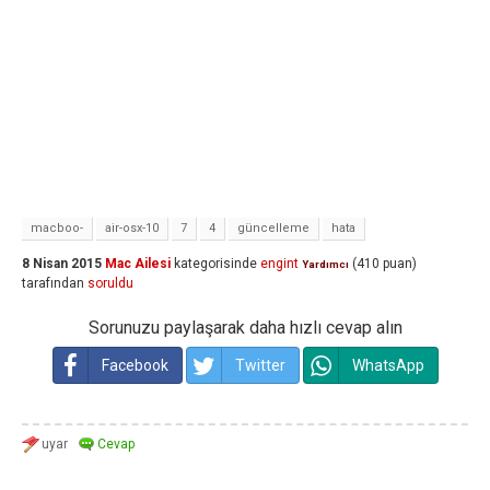
macboo-
air-osx-10
7
4
güncelleme
hata
8 Nisan 2015
Mac Ailesi
kategorisinde
engint
(
410
puan)
Yardımcı
tarafından
soruldu
Sorunuzu paylaşarak daha hızlı cevap alın
Facebook
Twitter
WhatsApp