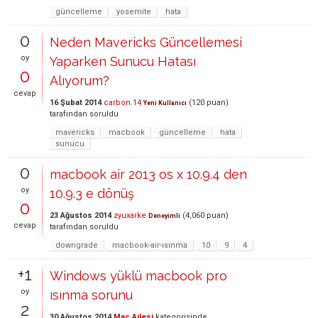
güncelleme
yosemite
hata
0
Neden Mavericks Güncellemesi
oy
Yaparken Sunucu Hatası
0
Alıyorum?
cevap
16 Şubat 2014
carbon.14
(
120
puan)
Yeni Kullanıcı
tarafından
soruldu
mavericks
macbook
güncelleme
hata
sunucu
0
macbook air 2013 os x 10.9.4 den
oy
10.9.3 e dönüş
0
23 Ağustos 2014
zyuxarke
(
4,060
puan)
Deneyimli
cevap
tarafından
soruldu
downgrade
macbook-air-ısınma
10
9
4
+1
Windows yüklü macbook pro
oy
ısınma sorunu
2
30 Ağustos 2014
Mac Ailesi
kategorisinde