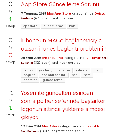
0
App Store Güncelleme Sorunu
oy
7 Temmuz 2015
Mac App Store
kategorisinde
Dejavu
1
(
670
puan)
tarafından
soruldu
Yardımcı
cevap
appstore
güncelleme
hata
0
iPhone'un MAC'e bağlanmasıyla
oy
oluşan iTunes bağlantı problemi !
0
28 Eylül 2016
iPhone / iPad
kategorisinde
AttilaHan
Yeni
cevap
(
320
puan)
tarafından
soruldu
Kullanıcı
itunes
yazılımgüncelleme
iphone
mac
bağlantı
bağlantı-sorunu
şarj
hata
operatör
güncelleme
+1
Yosemite güncellemesinden
oy
sonra pc her seferinde başlarken
1
logonun altında yükleme simgesi
cevap
çıkıyor.
17 Ekim 2014
Mac Ailesi
kategorisinde
burakpaktan
(
160
puan)
tarafından
soruldu
Yeni Kullanıcı