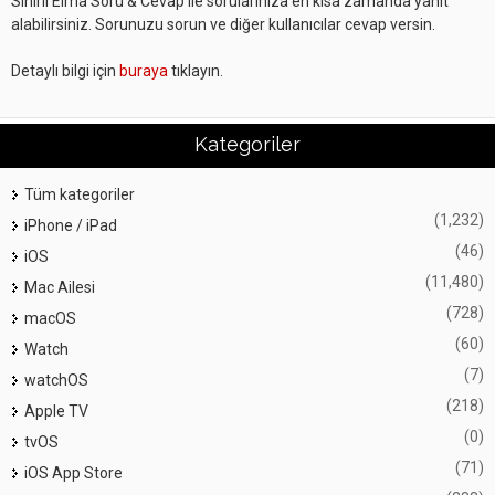
Sihirli Elma Soru & Cevap ile sorularınıza en kısa zamanda yanıt
alabilirsiniz. Sorunuzu sorun ve diğer kullanıcılar cevap versin.
Detaylı bilgi için
buraya
tıklayın.
Kategoriler
Tüm kategoriler
(1,232)
iPhone / iPad
(46)
iOS
(11,480)
Mac Ailesi
(728)
macOS
(60)
Watch
(7)
watchOS
(218)
Apple TV
(0)
tvOS
(71)
iOS App Store