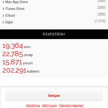
(283)
Mac App Store
(200)
iTunes Store
(283)
iCloud
(1,210)
Diğer
İstatistikler
19,364
soru
22,785
cevap
15,871
yorum
202,291
kullanıcı
İletişim
SihirliElma
SDN Forum
Teknoloji Haberleri