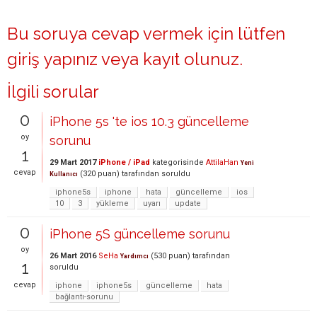
Bu soruya cevap vermek için lütfen
giriş yapınız
veya
kayıt olunuz
.
İlgili sorular
0
iPhone 5s 'te ios 10.3 güncelleme
oy
sorunu
1
29 Mart 2017
iPhone / iPad
kategorisinde
AttilaHan
Yeni
cevap
(
320
puan)
tarafından
soruldu
Kullanıcı
iphone5s
iphone
hata
güncelleme
ios
10
3
yükleme
uyarı
update
0
iPhone 5S güncelleme sorunu
oy
26 Mart 2016
SeHa
(
530
puan)
tarafından
Yardımcı
1
soruldu
cevap
iphone
iphone5s
güncelleme
hata
bağlantı-sorunu