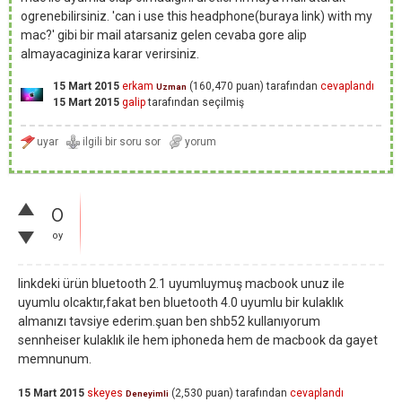
ogrenebilirsiniz. 'can i use this headphone(buraya link) with my
mac?' gibi bir mail atarsaniz gelen cevaba gore alip
almayacaginiza karar verirsiniz.
15 Mart 2015
erkam
(
160,470
puan)
tarafından
cevaplandı
Uzman
15 Mart 2015
galip
tarafından
seçilmiş
0
oy
linkdeki ürün bluetooth 2.1 uyumluymuş macbook unuz ile
uyumlu olcaktır,fakat ben bluetooth 4.0 uyumlu bir kulaklık
almanızı tavsiye ederim.şuan ben shb52 kullanıyorum
sennheiser kulaklık ile hem iphoneda hem de macbook da gayet
memnunum.
15 Mart 2015
skeyes
(
2,530
puan)
tarafından
cevaplandı
Deneyimli