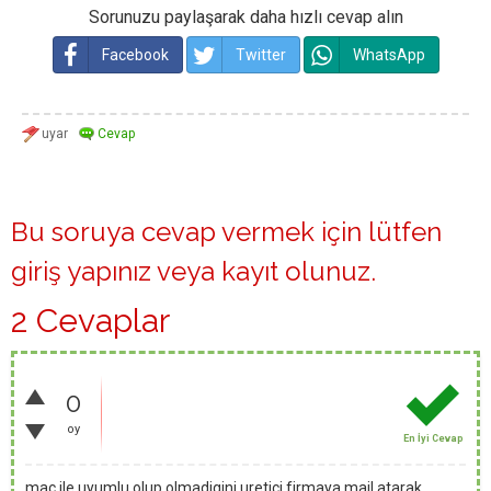
Sorunuzu paylaşarak daha hızlı cevap alın
Facebook
Twitter
WhatsApp
Bu soruya cevap vermek için lütfen
giriş yapınız
veya
kayıt olunuz
.
2 Cevaplar
0
oy
En İyi Cevap
mac ile uyumlu olup olmadigini uretici firmaya mail atarak