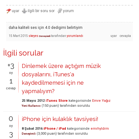
daha kaliteli ses için 4.0 dedigimi belirtiyim
15 Mart 2015
skeyes
tarafından
yorumlandı
Deneyimli
İlgili sorular
+3
Dinlemek üzere açtığım müzik
oy
dosyalarını, iTunes'a
1
kaydedilmemesi için ne
cevap
yapmalıyım?
25 Mayıs 2012
iTunes Store
kategorisinde
Emre Yağız
(
150
puan)
tarafından
soruldu
Yeni Kullanıcı
0
iPhone için kulaklık tavsiyesi!
oy
8 Şubat 2016
iPhone / iPad
kategorisinde
emrhyldrm
3
(
3,000
puan)
tarafından
soruldu
Deneyimli