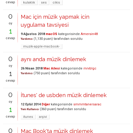
cevap
kulaklık
ses
cikis
0
Mac için müzik yapmak icin
oy
uygulama tavsiyesi
1
9 Ağustos 2018
macOS
kategorisinde
Amersin48
cevap
(
1,130
puan)
tarafından
soruldu
Yardımcı
muzik-apple-macbook-
0
aynı anda müzik dinlemek
oy
26 Nisan 2018
Mac Ailesi
kategorisinde
mrvblgc
1
(
750
puan)
tarafından
soruldu
Yardımcı
cevap
0
İtunes' de usbden müzik dinlemek
oy
12 Eylül 2014
Diğer
kategorisinde
smmmtanersarac
1
(
360
puan)
tarafından
soruldu
Yeni Kullanıcı
cevap
itunes
arşivi
0
Mac Book'ta müzik dinlemek