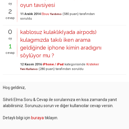
oy
oyun tavsiyesi
2
11 Aralık 2014
Ebuu
(
580
puan)
tarafından
Yardımcı
cevap
soruldu
0
kablosuz kulaklık(yada airpods)
oy
kulagımızda takılı iken arama
1
geldiğinde iphone kimin aradıgını
cevap
söylüyor mu ?
12 Kasım 2016
iPhone / iPad
kategorisinde
Krsteker
(
280
puan)
tarafından
soruldu
Yeni Kullanıcı
Hoş geldiniz,
Sihirli Elma Soru & Cevap ile sorularınıza en kısa zamanda yanıt
alabilirsiniz. Sorunuzu sorun ve diğer kullanıcılar cevap versin.
Detaylı bilgi için
buraya
tıklayın.