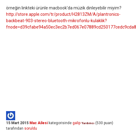
örneğin linkteki ürünle macbook'da müzik dinleyebilir miyim?
http://store.apple.com/tr/product/H2813ZM/A/plantronics-
backbeat-903-stereo-bluetooth-mikrofonlu-kulaklık?
fnode=d39cfabe94a50ec3ec2b7ed067e07889cd250177cedc9cda
15 Mart 2015
Mac Ailesi
kategorisinde
galip
(
530
puan)
Yardımcı
tarafından
soruldu