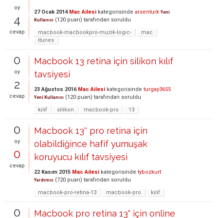
oy
27 Ocak 2014
Mac Ailesi
kategorisinde
arsenturk
Yeni
4
(
120
puan)
tarafından
soruldu
Kullanıcı
cevap
macbook-macbookpro-muzik-logic-
mac
itunes
0
Macbook 13 retina için silikon kılıf
oy
tavsiyesi
2
23 Ağustos 2016
Mac Ailesi
kategorisinde
turgay3655
cevap
(
120
puan)
tarafından
soruldu
Yeni Kullanıcı
kılıf
silikon
macbook-pro
13
0
Macbook 13'' pro retina için
oy
olabildiğince hafif yumuşak
0
koruyucu kılıf tavsiyesi
cevap
22 Kasım 2015
Mac Ailesi
kategorisinde
tybozkurt
(
720
puan)
tarafından
soruldu
Yardımcı
macbook-pro-retina-13
macbook-pro
kılıf
0
Macbook pro retina 13" için online