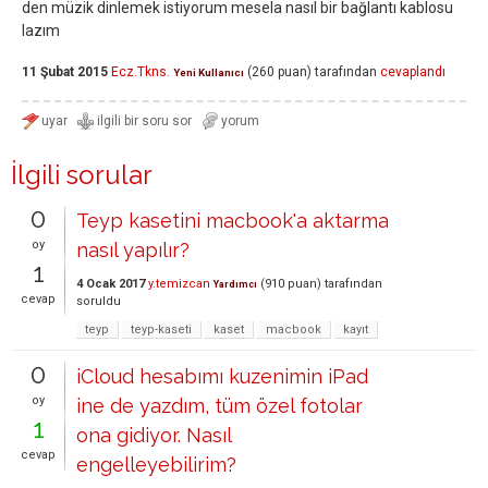
den müzik dinlemek istiyorum mesela nasıl bir bağlantı kablosu
lazım
11 Şubat 2015
Ecz.Tkns.
(
260
puan)
tarafından
cevaplandı
Yeni Kullanıcı
İlgili sorular
0
Teyp kasetini macbook'a aktarma
oy
nasıl yapılır?
1
4 Ocak 2017
y.temizcan
(
910
puan)
tarafından
Yardımcı
cevap
soruldu
teyp
teyp-kaseti
kaset
macbook
kayıt
0
iCloud hesabımı kuzenimin iPad
oy
ine de yazdım, tüm özel fotolar
1
ona gidiyor. Nasıl
cevap
engelleyebilirim?