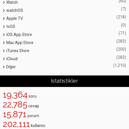
(60)
Watch
(7)
watchOS
(218)
Apple TV
(0)
tvOS
(71)
iOS App Store
(283)
Mac App Store
(200)
iTunes Store
(283)
iCloud
(1,210)
Diğer
İstatistikler
19,364
soru
22,785
cevap
15,871
yorum
202,111
kullanıcı