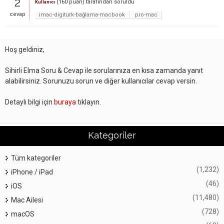
2
(
160
puan)
tarafından
soruldu
Kullanıcı
cevap
imac-digiturk-bağlama-macbook
pro-mac
Hoş geldiniz,
Sihirli Elma Soru & Cevap ile sorularınıza en kısa zamanda yanıt
alabilirsiniz. Sorunuzu sorun ve diğer kullanıcılar cevap versin.
Detaylı bilgi için
buraya
tıklayın.
Kategoriler
Tüm kategoriler
(1,232)
iPhone / iPad
(46)
iOS
(11,480)
Mac Ailesi
(728)
macOS