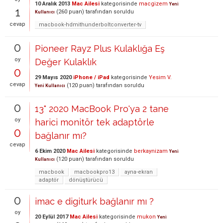
10 Aralık 2013
Mac Ailesi
kategorisinde
macgizem
Yeni
1
(
260
puan)
tarafından
soruldu
Kullanıcı
cevap
macbook-hdmithunderboltconverter-tv
0
Pioneer Rayz Plus Kulaklığa Eş
oy
Değer Kulaklık
0
29 Mayıs 2020
iPhone / iPad
kategorisinde
Yesim V.
cevap
(
120
puan)
tarafından
soruldu
Yeni Kullanıcı
0
13" 2020 MacBook Pro'ya 2 tane
oy
harici monitör tek adaptörle
0
bağlanır mı?
cevap
6 Ekim 2020
Mac Ailesi
kategorisinde
berkaynizam
Yeni
(
120
puan)
tarafından
soruldu
Kullanıcı
macbook
macbookpro13
ayna-ekran
adaptör
dönüştürücü
0
imac e digiturk bağlanır mı ?
oy
20 Eylül 2017
Mac Ailesi
kategorisinde
mukon
Yeni