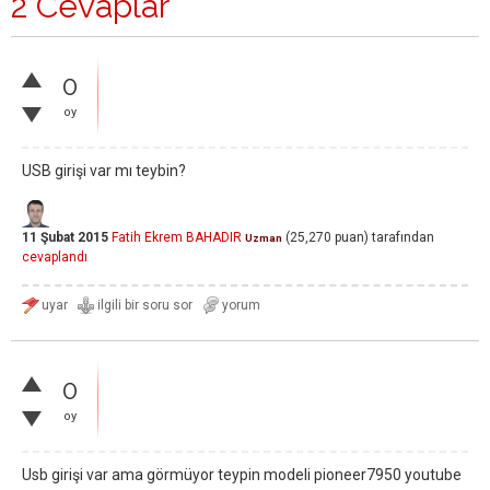
2 Cevaplar
0
oy
USB girişi var mı teybin?
11 Şubat 2015
Fatih Ekrem BAHADIR
(
25,270
puan)
tarafından
Uzman
cevaplandı
0
oy
Usb girişi var ama görmüyor teypin modeli pioneer7950 youtube