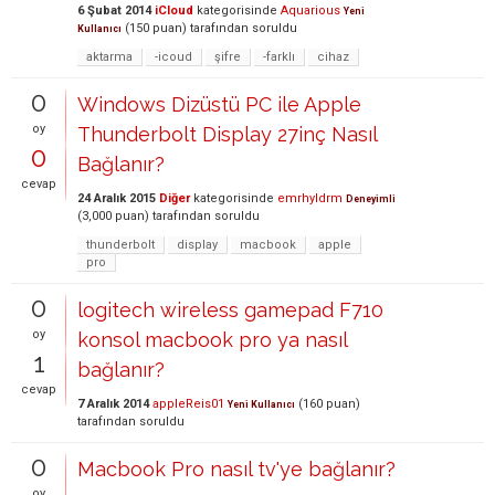
6 Şubat 2014
iCloud
kategorisinde
Aquarious
Yeni
(
150
puan)
tarafından
soruldu
Kullanıcı
aktarma
-icoud
şifre
-farklı
cihaz
0
Windows Dizüstü PC ile Apple
oy
Thunderbolt Display 27inç Nasıl
0
Bağlanır?
cevap
24 Aralık 2015
Diğer
kategorisinde
emrhyldrm
Deneyimli
(
3,000
puan)
tarafından
soruldu
thunderbolt
display
macbook
apple
pro
0
logitech wireless gamepad F710
oy
konsol macbook pro ya nasıl
1
bağlanır?
cevap
7 Aralık 2014
appleReis01
(
160
puan)
Yeni Kullanıcı
tarafından
soruldu
0
Macbook Pro nasıl tv'ye bağlanır?
oy