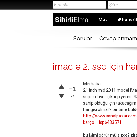
Mac
iPhone/i
Sorular
Cevaplanmam
imac e 2. ssd için h
Merhaba,
–1
21 inch mid 2011 model iMac
oy
super drive ı çıkarıp yerine
sahip olduğu için takacağım
hangisi olmalı? bir tane b
http://www.sanalpazar.com
kargo__isp6433571
bu işimi görür mü sizce? zir