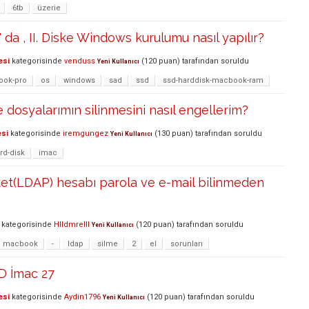
6tb
üzerie
da , II. Diske Windows kurulumu nasıl yapılır?
esi
kategorisinde
venduss
(
120
puan)
tarafından
soruldu
Yeni Kullanıcı
ok-pro
os
windows
sad
ssd
ssd-harddisk-macbook-ram
dosyalarımın silinmesini nasıl engellerim?
esi
kategorisinde
iremgungez
(
130
puan)
tarafından
soruldu
Yeni Kullanıcı
rd-disk
imac
et(LDAP) hesabı parola ve e-mail bilinmeden
kategorisinde
Hlldmrelll
(
120
puan)
tarafından
soruldu
Yeni Kullanıcı
macbook
-
ldap
silme
2
el
sorunları
D İmac 27
esi
kategorisinde
Aydin1796
(
120
puan)
tarafından
soruldu
Yeni Kullanıcı