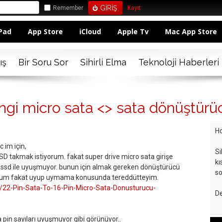
Remember
Kayıt
Pad
App Store
iCloud
Apple Tv
Mac App Store
ış
Bir Soru Sor
Sihirli Elma
Teknoloji Haberleri
angi micro sata <> sata dönüştür
Ho
 im için,
Si
 SSD takmak istiyorum. fakat super drive micro sata girişe
kı
 ssd ile uyuşmuyor. bunun için almak gereken dönüştürücü
so
uldum fakat uyup uymama konusunda tereddütteyim.
/22-Pin-Sata-To-16-Pin-Micro-Sata-Donusturucu-
De
a pin sayıları uyuşmuyor gibi görünüyor..