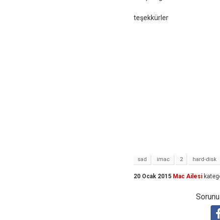
teşekkürler
sad
imac
2
hard-disk
20 Ocak 2015
Mac Ailesi
kateg
Sorunuz