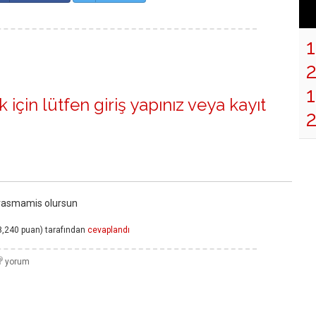
1
 için lütfen
giriş yapınız
veya
kayıt
grasmamis olursun
8,240
puan)
tarafından
cevaplandı