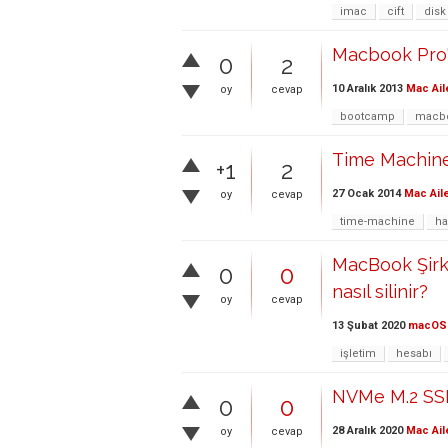
imac
cift
disk
Macbook Pro' 
0
2
10 Aralık 2013
Mac Ail
oy
cevap
bootcamp
macbo
Time Machine 
+1
2
27 Ocak 2014
Mac Ail
oy
cevap
time-machine
ha
MacBook Şirk
0
0
nasıl silinir?
oy
cevap
13 Şubat 2020
macOS
işletim
hesabı
NVMe M.2 SS
0
0
28 Aralık 2020
Mac Ail
oy
cevap