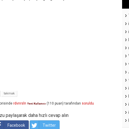
takmak
orisinde
rdvnrsln
(
110
puan)
tarafından
soruldu
Yeni Kullanıcı
u paylaşarak daha hızlı cevap alın
Facebook
Twitter