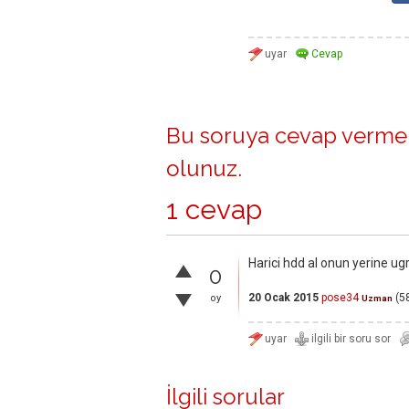
Bu soruya cevap vermek
olunuz
.
1 cevap
Harici hdd al onun yerine u
0
20 Ocak 2015
pose34
(
5
oy
Uzman
İlgili sorular