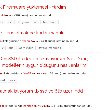
k Firemware yüklemesi - Yardım
set
(
920
puan)
tarafından
soruldu
Yardımcı
isk
ssd
kingston
sad
firemware
 2 duo almak ne kadar mantikli
si
kategorisinde
tjhann
(
450
puan)
tarafından
soruldu
Yardımcı
2
duo-
core-2-duo
-tavsiye-macbook
i SSD ile degismek istiyorum. Sata 2 mi 3
 modellerin uygun oldugunu nasil anlarim?
esi
kategorisinde
fsm53
(
130
puan)
tarafından
soruldu
Yeni Kullanıcı
ssd
sata
 almak istiyorum tb ssd ve 6tb üzeri hdd
esi
kategorisinde
hanifeoglu
(
120
puan)
tarafından
soruldu
Yeni Kullanıcı