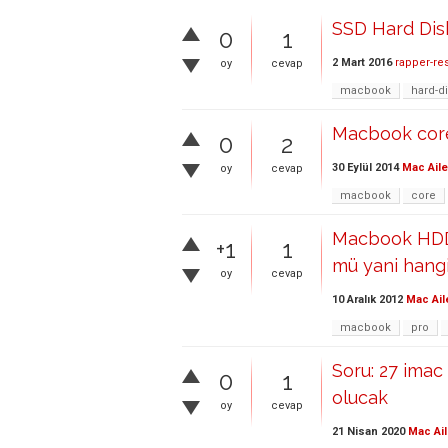
SSD Hard Dis
0
1
2 Mart 2016
rapper-re
oy
cevap
macbook
hard-d
Macbook core
0
2
30 Eylül 2014
Mac Aile
oy
cevap
macbook
core
Macbook HDDm
+1
1
mü yani hangi
oy
cevap
10 Aralık 2012
Mac Ail
macbook
pro
Soru: 27 imac
0
1
olucak
oy
cevap
21 Nisan 2020
Mac Ail