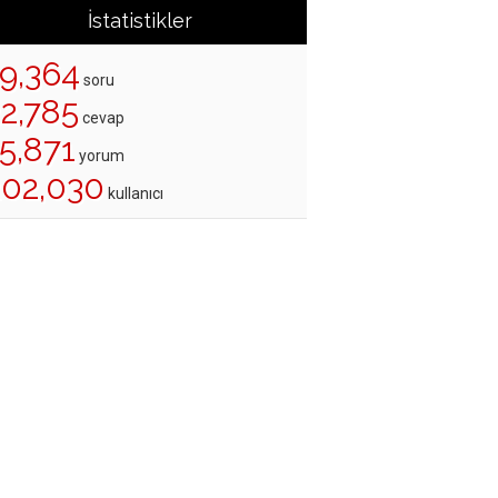
İstatistikler
19,364
soru
22,785
cevap
5,871
yorum
202,030
kullanıcı