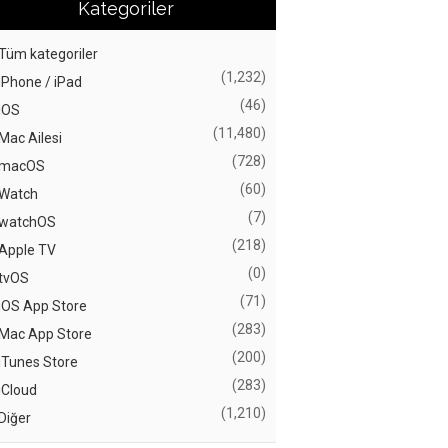
Kategoriler
Tüm kategoriler
(1,232)
iPhone / iPad
(46)
iOS
(11,480)
Mac Ailesi
(728)
macOS
(60)
Watch
(7)
watchOS
(218)
Apple TV
(0)
tvOS
(71)
iOS App Store
(283)
Mac App Store
(200)
iTunes Store
(283)
iCloud
(1,210)
Diğer