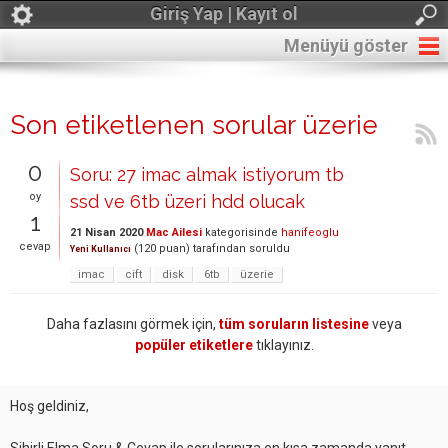
Giriş Yap | Kayıt ol
Menüyü göster
Son etiketlenen sorular üzerie
0
Soru: 27 imac almak istiyorum tb
oy
ssd ve 6tb üzeri hdd olucak
1
21 Nisan 2020
Mac Ailesi
kategorisinde
hanifeoglu
cevap
(
120
puan)
tarafından
soruldu
Yeni Kullanıcı
imac
cift
disk
6tb
üzerie
Daha fazlasını görmek için,
tüm soruların listesine
veya
popüler etiketlere
tıklayınız.
Hoş geldiniz,