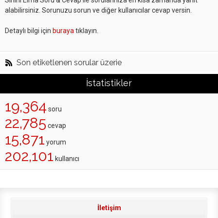
Sihirli Elma Soru & Cevap ile sorularınıza en kısa zamanda yanıt
alabilirsiniz. Sorunuzu sorun ve diğer kullanıcılar cevap versin.
Detaylı bilgi için
buraya
tıklayın.
Son etiketlenen sorular üzerie
İstatistikler
19,364
soru
22,785
cevap
15,871
yorum
202,101
kullanıcı
İletişim