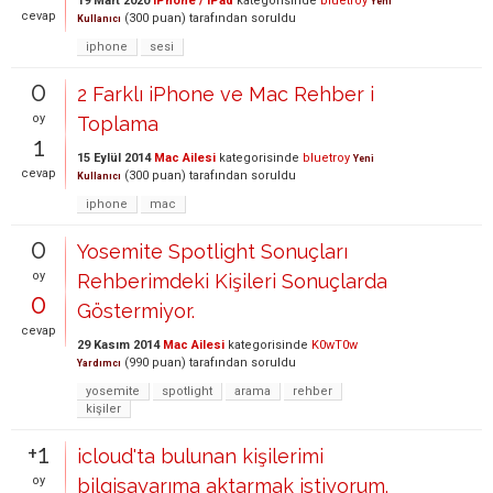
19 Mart 2020
iPhone / iPad
kategorisinde
bluetroy
Yeni
cevap
(
300
puan)
tarafından
soruldu
Kullanıcı
iphone
sesi
0
2 Farklı iPhone ve Mac Rehber i
oy
Toplama
1
15 Eylül 2014
Mac Ailesi
kategorisinde
bluetroy
Yeni
cevap
(
300
puan)
tarafından
soruldu
Kullanıcı
iphone
mac
0
Yosemite Spotlight Sonuçları
oy
Rehberimdeki Kişileri Sonuçlarda
0
Göstermiyor.
cevap
29 Kasım 2014
Mac Ailesi
kategorisinde
K0wT0w
(
990
puan)
tarafından
soruldu
Yardımcı
yosemite
spotlight
arama
rehber
kişiler
+1
icloud'ta bulunan kişilerimi
oy
bilgisayarıma aktarmak istiyorum.