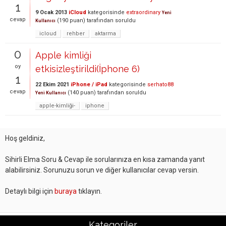
1
9 Ocak 2013
iCloud
kategorisinde
extraordinary
Yeni
cevap
(
190
puan)
tarafından
soruldu
Kullanıcı
icloud
rehber
aktarma
0
Apple kimliği
oy
etkisizleştirildi(İphone 6)
1
22 Ekim 2021
iPhone / iPad
kategorisinde
serhato88
cevap
(
140
puan)
tarafından
soruldu
Yeni Kullanıcı
apple-kimliği-
iphone
Hoş geldiniz,
Sihirli Elma Soru & Cevap ile sorularınıza en kısa zamanda yanıt
alabilirsiniz. Sorunuzu sorun ve diğer kullanıcılar cevap versin.
Detaylı bilgi için
buraya
tıklayın.
Kategoriler