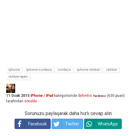
iphone
iphone-contacs
contacs
iphone-rehber
rehber
rehber-ayarı
11 Ocak 2015
iPhone / iPad
kategorisinde
ibrhmtrs
(
630
puan)
Yardımcı
tarafından
soruldu
Sorunuzu paylaşarak daha hızlı cevap alın
Facebook
Twitter
WhatsApp