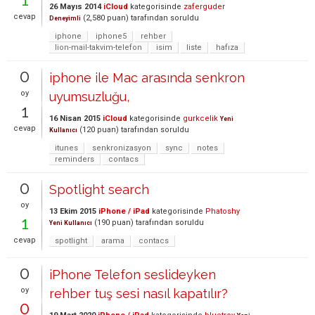
26 Mayıs 2014
iCloud
kategorisinde
zaferguder
cevap
(
2,580
puan)
tarafından
soruldu
Deneyimli
iphone
iphone5
rehber
lion-mail-takvim-telefon
isim
liste
hafıza
0
iphone ile Mac arasında senkron
oy
uyumsuzluğu,
1
16 Nisan 2015
iCloud
kategorisinde
gurkcelik
Yeni
cevap
(
120
puan)
tarafından
soruldu
Kullanıcı
itunes
senkronizasyon
sync
notes
reminders
contacs
0
Spotlight search
oy
13 Ekim 2015
iPhone / iPad
kategorisinde
Phatoshy
1
(
190
puan)
tarafından
soruldu
Yeni Kullanıcı
cevap
spotlight
arama
contacs
0
iPhone Telefon seslideyken
oy
rehber tuş sesi nasıl kapatılır?
0