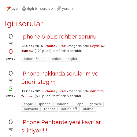
İlgili sorular
0
Iphone 6 plus rehber sorunu!
oy
26 Ocak 2016
iPhone / iPad
kategorisinde
Ceyda
Yeni
0
(
120
puan)
tarafından
soruldu
Kullanıcı
cevap
iphone6plus
rehber
kişiler
0
iPhone hakkında sorularım ve
oy
öneri isteğim
2
12 Ocak 2015
iPhone / iPad
kategorisinde
ibrhmtrs
cevap
(
630
puan)
tarafından
soruldu
Yardımcı
apple
iphone
iphone-6
app
games
contacts
rehber
sound-off
arama
0
iPhone Rehberde yeni kayıtlar
oy
siliniyor !!!
1