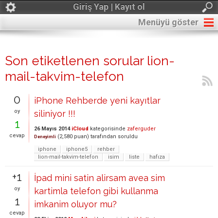
Giriş Yap | Kayıt ol
Menüyü göster
Son etiketlenen sorular lion-
mail-takvim-telefon
0
iPhone Rehberde yeni kayıtlar
oy
siliniyor !!!
1
26 Mayıs 2014
iCloud
kategorisinde
zaferguder
cevap
(
2,580
puan)
tarafından
soruldu
Deneyimli
iphone
iphone5
rehber
lion-mail-takvim-telefon
isim
liste
hafıza
+1
İpad mini satin alirsam avea sim
oy
kartimla telefon gibi kullanma
1
imkanim oluyor mu?
cevap