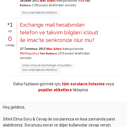
28 Ekim 2012
Mac Ailesi
kategorisinde
iilda
Yeni
(
130
puan)
tarafından
soruldu
Kullanıcı
lion-mail-takvim-telefon
+1
Exchange mail hesabından
oy
telefon ve takvim bilgileri icloud
0
ile imac'te senkronize olur mu?
cevap
27 Temmuz 2012
Mac Ailesi
kategorisinde
Melihgurbuz
(
210
puan)
tarafından
Yeni Kullanıcı
soruldu
imac-icloud-exchange-mountain
lion-mail-takvim-telefon
Daha fazlasını görmek için,
tüm soruların listesine
veya
popüler etiketlere
tıklayınız.
Hoş geldiniz,
Sihirli Elma Soru & Cevap ile sorularınıza en kısa zamanda yanıt
alabilirsiniz. Sorunuzu sorun ve diğer kullanıcılar cevap versin.