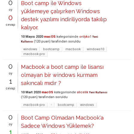
0
Boot camp ile Windows
oy
yüklemeye çalışırken Windows
0
destek yazılımı indiriliyorda takılıp
cevap
kalıyor.
10 Mayıs 2020
macOS
kategorisinde
onlyko1
Yeni
(
120
puan)
tarafından
soruldu
Kullanıcı
windows
bootcamp
macbook
windows10
macbook-pro
0
Macbook a boot camp ile lisansı
oy
olmayan bir windows kurmam
1
sakıncalı mıdır ?
cevap
10 Mart 2020
macOS
kategorisinde
alicelik
Yeni Kullanıcı
(
120
puan)
tarafından
soruldu
macbook-pro
-
bootcamp
windows
0
Boot Camp Olmadan Macbook'a
oy
Sadece Windows Yüklemek?
1