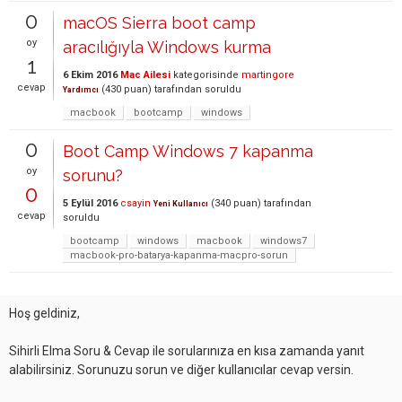
0
macOS Sierra boot camp
oy
aracılığıyla Windows kurma
1
6 Ekim 2016
Mac Ailesi
kategorisinde
martingore
cevap
(
430
puan)
tarafından
soruldu
Yardımcı
macbook
bootcamp
windows
0
Boot Camp Windows 7 kapanma
oy
sorunu?
0
5 Eylül 2016
csayin
(
340
puan)
tarafından
Yeni Kullanıcı
cevap
soruldu
bootcamp
windows
macbook
windows7
macbook-pro-batarya-kapanma-macpro-sorun
Hoş geldiniz,
Sihirli Elma Soru & Cevap ile sorularınıza en kısa zamanda yanıt
alabilirsiniz. Sorunuzu sorun ve diğer kullanıcılar cevap versin.