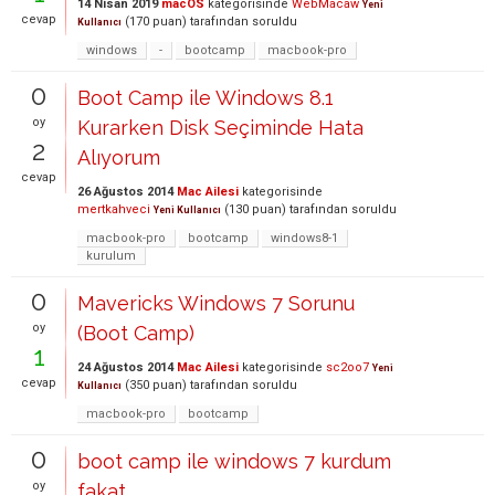
14 Nisan 2019
macOS
kategorisinde
WebMacaw
Yeni
cevap
(
170
puan)
tarafından
soruldu
Kullanıcı
windows
-
bootcamp
macbook-pro
0
Boot Camp ile Windows 8.1
oy
Kurarken Disk Seçiminde Hata
2
Alıyorum
cevap
26 Ağustos 2014
Mac Ailesi
kategorisinde
mertkahveci
(
130
puan)
tarafından
soruldu
Yeni Kullanıcı
macbook-pro
bootcamp
windows8-1
kurulum
0
Mavericks Windows 7 Sorunu
oy
(Boot Camp)
1
24 Ağustos 2014
Mac Ailesi
kategorisinde
sc2oo7
Yeni
cevap
(
350
puan)
tarafından
soruldu
Kullanıcı
macbook-pro
bootcamp
0
boot camp ile windows 7 kurdum
oy
fakat