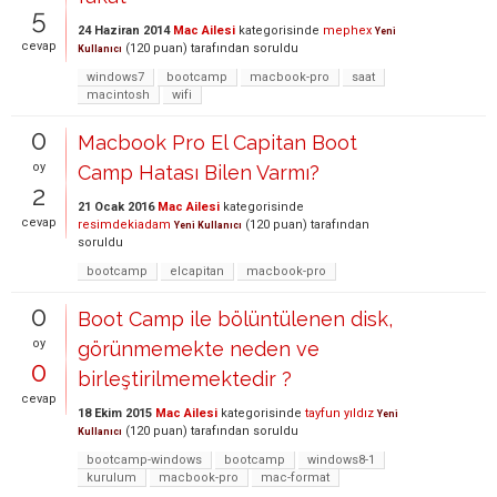
5
24 Haziran 2014
Mac Ailesi
kategorisinde
mephex
Yeni
cevap
(
120
puan)
tarafından
soruldu
Kullanıcı
windows7
bootcamp
macbook-pro
saat
macintosh
wifi
0
Macbook Pro El Capitan Boot
oy
Camp Hatası Bilen Varmı?
2
21 Ocak 2016
Mac Ailesi
kategorisinde
cevap
resimdekiadam
(
120
puan)
tarafından
Yeni Kullanıcı
soruldu
bootcamp
elcapitan
macbook-pro
0
Boot Camp ile bölüntülenen disk,
oy
görünmemekte neden ve
0
birleştirilmemektedir ?
cevap
18 Ekim 2015
Mac Ailesi
kategorisinde
tayfun yıldız
Yeni
(
120
puan)
tarafından
soruldu
Kullanıcı
bootcamp-windows
bootcamp
windows8-1
kurulum
macbook-pro
mac-format