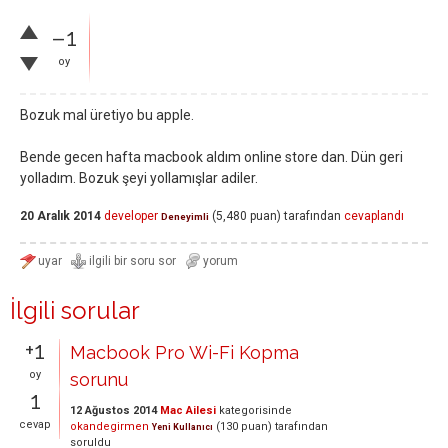
–1
oy
Bozuk mal üretiyo bu apple.
Bende gecen hafta macbook aldım online store dan. Dün geri
yolladım. Bozuk şeyi yollamışlar adiler.
20 Aralık 2014
developer
(
5,480
puan)
tarafından
cevaplandı
Deneyimli
İlgili sorular
+1
Macbook Pro Wi-Fi Kopma
oy
sorunu
1
12 Ağustos 2014
Mac Ailesi
kategorisinde
cevap
okandegirmen
(
130
puan)
tarafından
Yeni Kullanıcı
soruldu