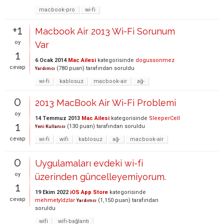
macbook-pro
wi-fi
+1
Macbook Air 2013 Wi-Fi Sorunum
oy
Var
1
6 Ocak 2014
Mac Ailesi
kategorisinde
dogussonmez
cevap
(
780
puan)
tarafından
soruldu
Yardımcı
wi-fi
kablosuz
macbook-air
ağ-
0
2013 MacBook Air Wi-Fi Problemi
oy
14 Temmuz 2013
Mac Ailesi
kategorisinde
SleeperCell
1
(
130
puan)
tarafından
soruldu
Yeni Kullanıcı
cevap
wi-fi
wifi
kablosuz
ağ-
macbook-air
0
Uygulamaları evdeki wi-fi
oy
üzerinden güncelleyemiyorum.
1
19 Ekim 2022
iOS App Store
kategorisinde
cevap
mehmetyldzlar
(
1,150
puan)
tarafından
Yardımcı
soruldu
wifi
wifi-bağlantı