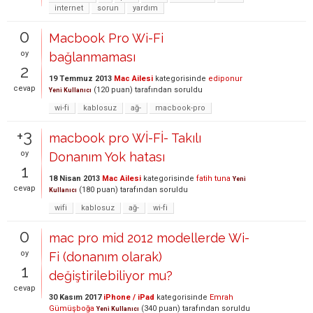
internet
sorun
yardım
0
Macbook Pro Wi-Fi
oy
bağlanmaması
2
19 Temmuz 2013
Mac Ailesi
kategorisinde
ediponur
cevap
(
120
puan)
tarafından
soruldu
Yeni Kullanıcı
wi-fi
kablosuz
ağ-
macbook-pro
+3
macbook pro Wİ-Fİ- Takılı
oy
Donanım Yok hatası
1
18 Nisan 2013
Mac Ailesi
kategorisinde
fatih tuna
Yeni
cevap
(
180
puan)
tarafından
soruldu
Kullanıcı
wifi
kablosuz
ağ-
wi-fi
0
mac pro mid 2012 modellerde Wi-
oy
Fi (donanım olarak)
1
değiştirilebiliyor mu?
cevap
30 Kasım 2017
iPhone / iPad
kategorisinde
Emrah
Gümüşboğa
(
340
puan)
tarafından
soruldu
Yeni Kullanıcı