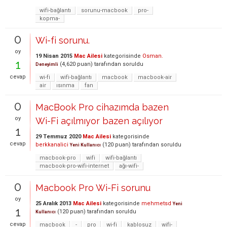
wifi-bağlantı
sorunu-macbook
pro-
kopma-
0
Wi-fi sorunu.
oy
19 Nisan 2015
Mac Ailesi
kategorisinde
Osman.
1
(
4,620
puan)
tarafından
soruldu
Deneyimli
cevap
wi-fi
wifi-bağlantı
macbook
macbook-air
air
ısınma
fan
0
MacBook Pro cihazımda bazen
oy
Wi-Fi açılmıyor bazen açılıyor
1
29 Temmuz 2020
Mac Ailesi
kategorisinde
cevap
berkkanalici
(
120
puan)
tarafından
soruldu
Yeni Kullanıcı
macbook-pro
wifi
wifi-bağlantı
macbook-pro-wifi-internet
ağı-wifi-
0
Macbook Pro Wi-Fi sorunu
oy
25 Aralık 2013
Mac Ailesi
kategorisinde
mehmetsd
Yeni
1
(
120
puan)
tarafından
soruldu
Kullanıcı
cevap
macbook
-
pro
wi-fi
kablosuz
wifi-