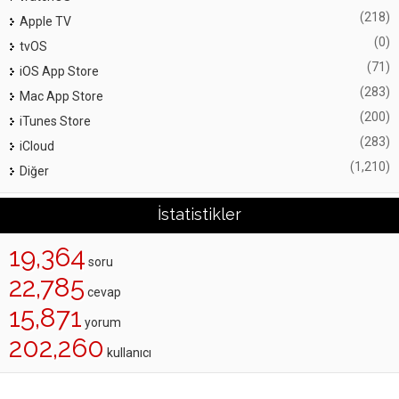
(218)
Apple TV
(0)
tvOS
(71)
iOS App Store
(283)
Mac App Store
(200)
iTunes Store
(283)
iCloud
(1,210)
Diğer
İstatistikler
19,364
soru
22,785
cevap
15,871
yorum
202,260
kullanıcı