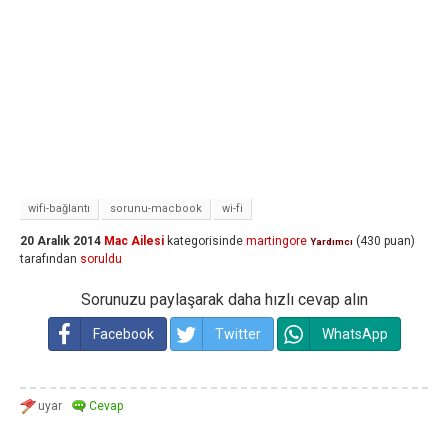
wifi-bağlantı
sorunu-macbook
wi-fi
20 Aralık 2014
Mac Ailesi
kategorisinde
martingore
(
430
puan)
Yardımcı
tarafından
soruldu
Sorunuzu paylaşarak daha hızlı cevap alın
Facebook
Twitter
WhatsApp