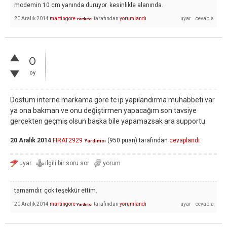
modemin 10 cm yanında duruyor. kesinlikle alanında.
20 Aralık 2014
martingore
tarafından
yorumlandı
Yardımcı
0
oy
Dostum interne markama göre tc ip yapılandırma muhabbeti var
ya ona bakman ve onu değiştirmen yapacağım son tavsiye
gerçekten geçmiş olsun başka bile yapamazsak ara supportu
20 Aralık 2014
FIRAT2929
(
950
puan)
tarafından
cevaplandı
Yardımcı
tamamdır. çok teşekkür ettim.
20 Aralık 2014
martingore
tarafından
yorumlandı
Yardımcı