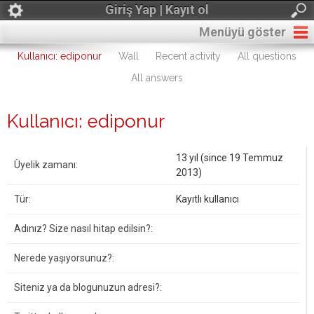
Giriş Yap | Kayıt ol
Menüyü göster
Kullanıcı: ediponur
Wall
Recent activity
All questions
All answers
Kullanıcı: ediponur
13 yıl (since 19 Temmuz
Üyelik zamanı:
2013)
Tür:
Kayıtlı kullanıcı
Adınız? Size nasıl hitap edilsin?:
Nerede yaşıyorsunuz?:
Siteniz ya da blogunuzun adresi?: