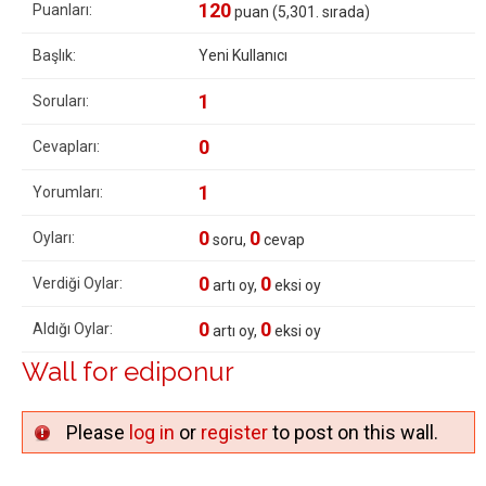
120
Puanları:
puan (
5,301
. sırada)
Başlık:
Yeni Kullanıcı
1
Soruları:
0
Cevapları:
1
Yorumları:
0
0
Oyları:
soru,
cevap
0
0
Verdiği Oylar:
artı oy,
eksi oy
0
0
Aldığı Oylar:
artı oy,
eksi oy
Wall for ediponur
Please
log in
or
register
to post on this wall.