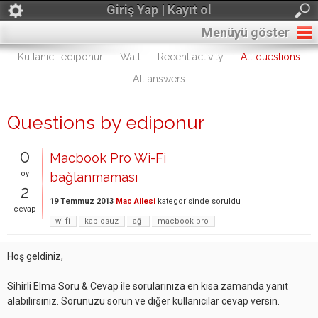
Giriş Yap | Kayıt ol
Menüyü göster
Kullanıcı: ediponur
Wall
Recent activity
All questions
All answers
Questions by ediponur
0
Macbook Pro Wi-Fi
oy
bağlanmaması
2
19 Temmuz 2013
Mac Ailesi
kategorisinde
soruldu
cevap
wi-fi
kablosuz
ağ-
macbook-pro
Hoş geldiniz,
Sihirli Elma Soru & Cevap ile sorularınıza en kısa zamanda yanıt
alabilirsiniz. Sorunuzu sorun ve diğer kullanıcılar cevap versin.