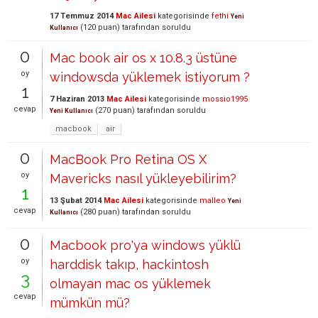
17 Temmuz 2014
Mac Ailesi
kategorisinde
fethi
Yeni
(
120
puan)
tarafından
soruldu
Kullanıcı
0
Mac book air os x 10.8.3 üstüne
oy
windowsda yüklemek istiyorum ?
1
7 Haziran 2013
Mac Ailesi
kategorisinde
mossio1995
cevap
(
270
puan)
tarafından
soruldu
Yeni Kullanıcı
macbook
air
0
MacBook Pro Retina OS X
oy
Mavericks nasıl yükleyebilirim?
1
13 Şubat 2014
Mac Ailesi
kategorisinde
malleo
Yeni
cevap
(
280
puan)
tarafından
soruldu
Kullanıcı
0
Macbook pro'ya windows yüklü
oy
harddisk takıp, hackintosh
3
olmayan mac os yüklemek
cevap
mümkün mü?