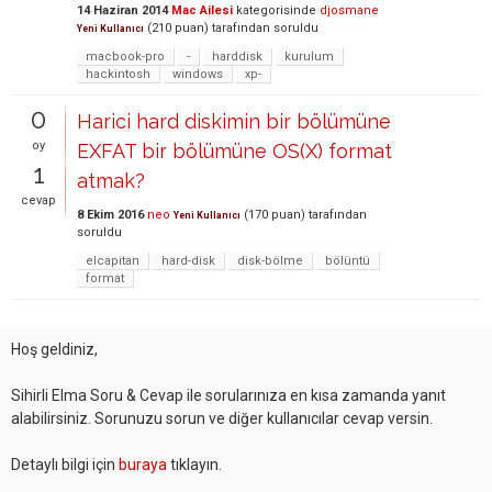
14 Haziran 2014
Mac Ailesi
kategorisinde
djosmane
(
210
puan)
tarafından
soruldu
Yeni Kullanıcı
macbook-pro
-
harddisk
kurulum
hackintosh
windows
xp-
0
Harici hard diskimin bir bölümüne
oy
EXFAT bir bölümüne OS(X) format
1
atmak?
cevap
8 Ekim 2016
neo
(
170
puan)
tarafından
Yeni Kullanıcı
soruldu
elcapitan
hard-disk
disk-bölme
bölüntü
format
Hoş geldiniz,
Sihirli Elma Soru & Cevap ile sorularınıza en kısa zamanda yanıt
alabilirsiniz. Sorunuzu sorun ve diğer kullanıcılar cevap versin.
Detaylı bilgi için
buraya
tıklayın.