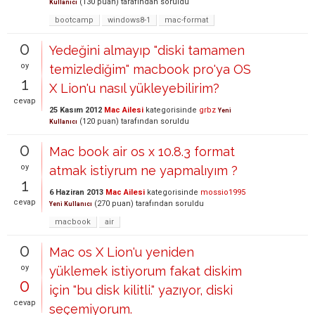
(
130
puan)
tarafından
soruldu
Kullanıcı
bootcamp
windows8-1
mac-format
0
Yedeğini almayıp "diski tamamen
oy
temizlediğim" macbook pro'ya OS
1
X Lion'u nasıl yükleyebilirim?
cevap
25 Kasım 2012
Mac Ailesi
kategorisinde
grbz
Yeni
(
120
puan)
tarafından
soruldu
Kullanıcı
0
Mac book air os x 10.8.3 format
oy
atmak istiyrum ne yapmalıyım ?
1
6 Haziran 2013
Mac Ailesi
kategorisinde
mossio1995
cevap
(
270
puan)
tarafından
soruldu
Yeni Kullanıcı
macbook
air
0
Mac os X Lion'u yeniden
oy
yüklemek istiyorum fakat diskim
0
için "bu disk kilitli." yazıyor, diski
cevap
seçemiyorum.