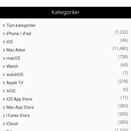
Kategoriler
Tüm kategoriler
(1,232)
iPhone / iPad
(46)
iOS
(11,480)
Mac Ailesi
(728)
macOS
(60)
Watch
(7)
watchOS
(218)
Apple TV
(0)
tvOS
(71)
iOS App Store
(283)
Mac App Store
(200)
iTunes Store
(283)
iCloud
(1,210)