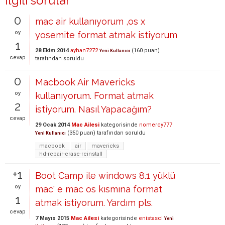
İlgili sorular
0
mac air kullanıyorum ,os x
oy
yosemite format atmak istiyorum
1
28 Ekim 2014
ayhan7272
(
160
puan)
Yeni Kullanıcı
cevap
tarafından
soruldu
0
Macbook Air Mavericks
oy
kullanıyorum. Format atmak
2
istiyorum. Nasıl Yapacağım?
cevap
29 Ocak 2014
Mac Ailesi
kategorisinde
nomercy777
(
350
puan)
tarafından
soruldu
Yeni Kullanıcı
macbook
air
mavericks
hd-repair-erase-reinstall
+1
Boot Camp ile windows 8.1 yüklü
oy
mac' e mac os kısmına format
1
atmak istiyorum. Yardım pls.
cevap
7 Mayıs 2015
Mac Ailesi
kategorisinde
enistasci
Yeni