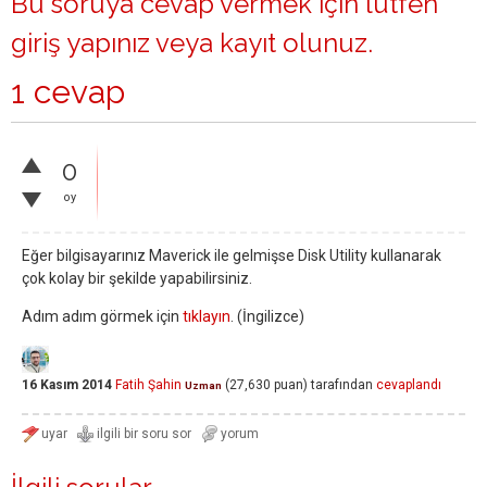
Bu soruya cevap vermek için lütfen
giriş yapınız
veya
kayıt olunuz
.
1 cevap
0
oy
Eğer bilgisayarınız Maverick ile gelmişse Disk Utility kullanarak
çok kolay bir şekilde yapabilirsiniz.
Adım adım görmek için
tıklayın
. (İngilizce)
16 Kasım 2014
Fatih Şahin
(
27,630
puan)
tarafından
cevaplandı
Uzman