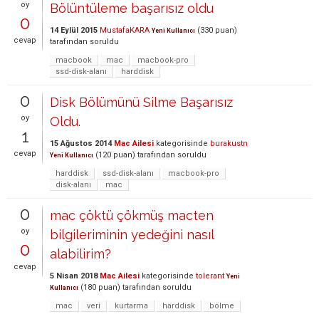
oy
Bölüntüleme başarısız oldu
0
14 Eylül 2015
MustafaKARA
(
330
puan)
Yeni Kullanıcı
cevap
tarafından
soruldu
macbook
mac
macbook-pro
ssd-disk-alanı
harddisk
0
Disk Bölümünü Silme Başarısız
oy
Oldu.
1
15 Ağustos 2014
Mac Ailesi
kategorisinde
burakustn
cevap
(
120
puan)
tarafından
soruldu
Yeni Kullanıcı
harddisk
ssd-disk-alanı
macbook-pro
disk-alanı
mac
0
mac çöktü çökmüş macten
oy
bilgileriminin yedeğini nasıl
0
alabilirim?
cevap
5 Nisan 2018
Mac Ailesi
kategorisinde
tolerant
Yeni
(
180
puan)
tarafından
soruldu
Kullanıcı
mac
veri
kurtarma
harddisk
bölme