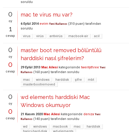
soruldu
0
mac te virus mu var?
oy
6 Eylül 2014
evrim
(
310
puan)
tarafından
Yeni Kullanıcı
1
soruldu
cevap
virus
virüs
antivirüs
macbook-air
acil
0
master boot removed bölüntülü
oy
harddiski nasıl şifrelerim?
0
29 Eylül 2013
Mac Ailesi
kategorisinde
twentythree
Yeni
cevap
(
160
puan)
tarafından
soruldu
Kullanıcı
mac
windows
harddisk
şifre
mbt
masterbootremoved
0
wd elements harddiski Mac
oy
Windows okumuyor
0
21 Kasım 2020
Mac Ailesi
kategorisinde
deniza
Yeni
cevap
(
140
puan)
tarafından
soruldu
Kullanıcı
wd
windows
macbook
mac
harddisk
harici-hard-disk
wd-elements