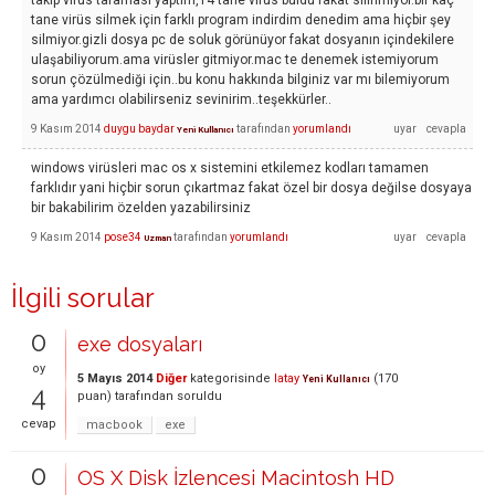
takıp virüs taraması yaptım,14 tane virüs buldu fakat silinmiyor.bir kaç
tane virüs silmek için farklı program indirdim denedim ama hiçbir şey
silmiyor.gizli dosya pc de soluk görünüyor fakat dosyanın içindekilere
ulaşabiliyorum.ama virüsler gitmiyor.mac te denemek istemiyorum
sorun çözülmediği için..bu konu hakkında bilginiz var mı bilemiyorum
ama yardımcı olabilirseniz sevinirim..teşekkürler..
9 Kasım 2014
duygu baydar
tarafından
yorumlandı
Yeni Kullanıcı
windows virüsleri mac os x sistemini etkilemez kodları tamamen
farklıdır yani hiçbir sorun çıkartmaz fakat özel bir dosya değilse dosyaya
bir bakabilirim özelden yazabilirsiniz
9 Kasım 2014
pose34
tarafından
yorumlandı
Uzman
İlgili sorular
0
exe dosyaları
oy
5 Mayıs 2014
Diğer
kategorisinde
latay
(
170
Yeni Kullanıcı
4
puan)
tarafından
soruldu
cevap
macbook
exe
0
OS X Disk İzlencesi Macintosh HD