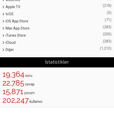
(218)
Apple TV
(0)
tvOS
(71)
iOS App Store
(283)
Mac App Store
(200)
iTunes Store
(283)
iCloud
(1,210)
Diğer
İstatistikler
19,364
soru
22,785
cevap
15,871
yorum
202,247
kullanıcı