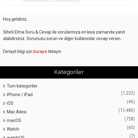
Hoş geldiniz,
Sihirli Elma Soru & Cevap ile sorularınıza en kısa zamanda yanıt
alabilirsiniz. Sorunuzu sorun ve diğer kullanıcılar cevap versin.
Detaylı bilgi için
buraya
tıklayın.
Kategoriler
Tüm kategoriler
(1,232)
iPhone / iPad
(46)
iOS
(11,480)
Mac Ailesi
(728)
macOS
(60)
Watch
(7)
watchOS