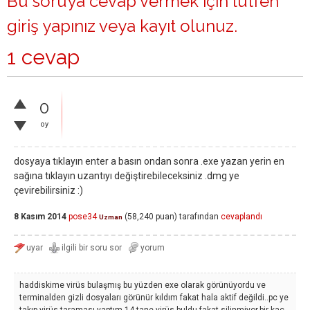
Bu soruya cevap vermek için lütfen
giriş yapınız
veya
kayıt olunuz
.
1 cevap
0
oy
dosyaya tıklayın enter a basın ondan sonra .exe yazan yerin en
sağına tıklayın uzantıyı değiştirebileceksiniz .dmg ye
çevirebilirsiniz :)
8 Kasım 2014
pose34
(
58,240
puan)
tarafından
cevaplandı
Uzman
haddiskime virüs bulaşmış bu yüzden exe olarak görünüyordu ve
terminalden gizli dosyaları görünür kıldım fakat hala aktif değildi..pc ye