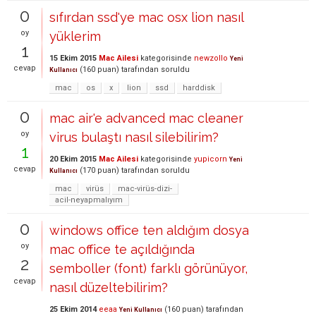
0
sıfırdan ssd'ye mac osx lion nasıl
oy
yüklerim
1
15 Ekim 2015
Mac Ailesi
kategorisinde
newzollo
Yeni
cevap
(
160
puan)
tarafından
soruldu
Kullanıcı
mac
os
x
lion
ssd
harddisk
0
mac air'e advanced mac cleaner
oy
virus bulaştı nasıl silebilirim?
1
20 Ekim 2015
Mac Ailesi
kategorisinde
yupicorn
Yeni
cevap
(
170
puan)
tarafından
soruldu
Kullanıcı
mac
virüs
mac-virüs-dizi-
acil-neyapmalıyım
0
windows office ten aldığım dosya
oy
mac office te açıldığında
2
semboller (font) farklı görünüyor,
cevap
nasıl düzeltebilirim?
25 Ekim 2014
eeaa
(
160
puan)
tarafından
Yeni Kullanıcı