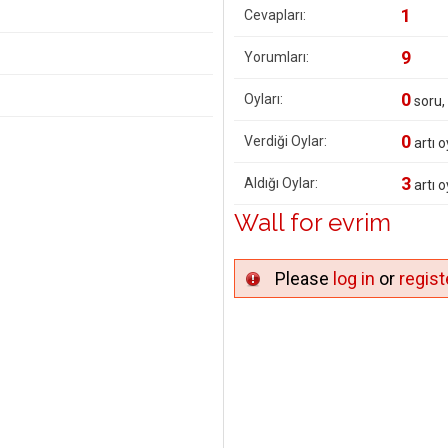
1
Cevapları:
9
Yorumları:
0
Oyları:
soru,
0
Verdiği Oylar:
artı o
3
Aldığı Oylar:
artı o
Wall for evrim
Please
log in
or
regist