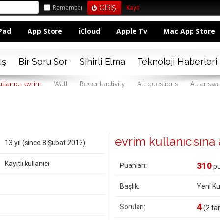
Remember
Kayıt
Pad
App Store
iCloud
Apple Tv
Mac App Store
ış
Bir Soru Sor
Sihirli Elma
Teknoloji Haberleri
llanıcı: evrim
Wall
Recent activity
All questions
All answe
evrim kullanıcısına ai
13 yıl (since 8 Şubat 2013)
Kayıtlı kullanıcı
310
Puanları:
pu
Başlık:
Yeni Kul
4
Soruları:
(
2
tan