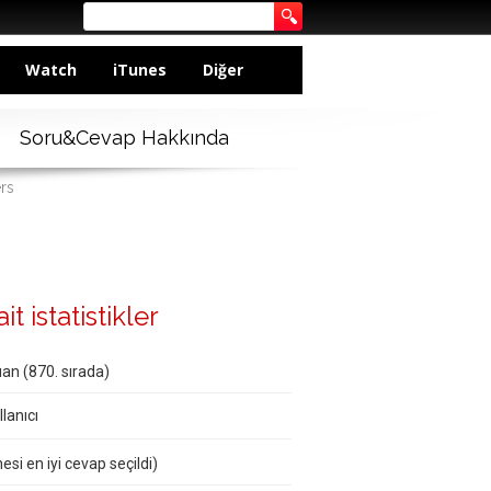
Watch
iTunes
Diğer
Soru&Cevap Hakkında
rs
t istatistikler
an (
870
. sırada)
lanıcı
esi en iyi cevap seçildi)