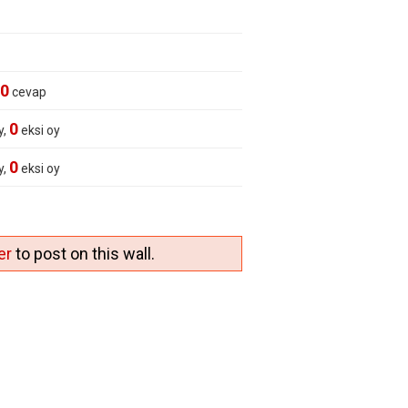
0
cevap
0
y,
eksi oy
0
y,
eksi oy
er
to post on this wall.