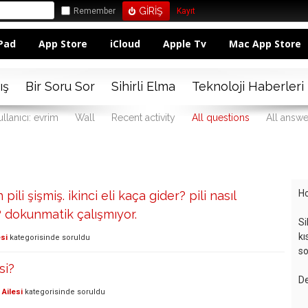
Remember
Kayıt
Pad
App Store
iCloud
Apple Tv
Mac App Store
ış
Bir Soru Sor
Sihirli Elma
Teknoloji Haberleri
llanıcı: evrim
Wall
Recent activity
All questions
All answe
Ho
ili şişmiş. ikinci eli kaça gider? pili nasıl
? dokunmatik çalışmıyor.
Si
kı
si
kategorisinde
soruldu
so
si?
De
Ailesi
kategorisinde
soruldu