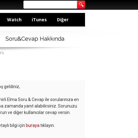
Watch
iTunes
Diğer
Soru&Cevap Hakkında
rs
ş geldiniz,
hirli Elma Soru & Cevap ile sorularınıza en
sa zamanda yanıt alabilirsiniz. Sorunuzu
run ve diğer kullanıcılar cevap versin.
taylı bilgi için
buraya
tıklayın.