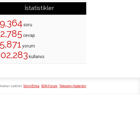
İstatistikler
19,364
soru
22,785
cevap
5,871
yorum
202,283
kullanıcı
hakları saklıdır
SihirliElma
SDN Forum
Teknoloji Haberleri