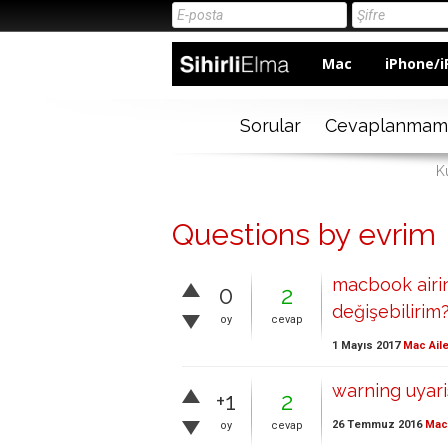
Mac
iPhone/i
Sorular
Cevaplanmam
Ku
Questions by evrim
macbook airin p
0
2
değişebilirim
oy
cevap
1 Mayıs 2017
Mac Aile
warning uyari
+1
2
26 Temmuz 2016
Mac 
oy
cevap