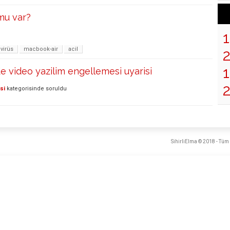
mu var?
ivirüs
macbook-air
acil
1
 video yazilim engellemesi uyarisi
si
kategorisinde
soruldu
SihirliElma © 2018 - Tüm 