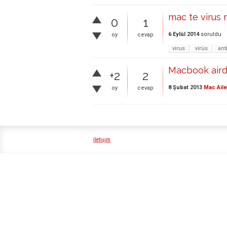
mac te virus 
0
1
6 Eylül 2014
soruldu
oy
cevap
virus
virüs
ant
Macbook airde
+2
2
8 Şubat 2013
Mac Aile
oy
cevap
İletişim