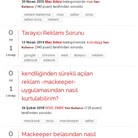
20 Nisan 2015
Mac Ailesi
kategorisinde
nua
Yeni
(
180
puan)
tarafından
soruldu
Kullanıcı
reklam-kaldırma
mac
safari
virüs
safari-virüs
reklam
0
Tarayıcı Reklamı Sorunu
oy
13 Nisan 2014
Mac Ailesi
kategorisinde
euludagg
Yeni
1
(
340
puan)
tarafından
soruldu
Kullanıcı
cevap
google
chrome
web
tarayıcı
reklam
adblock
adwork
0
kendiliğinden sürekli açılan
oy
reklam -mackeeper-
1
uygulamasından nasıl
cevap
kurtulabilirim?
26 Şubat 2018
SEVİL EMRE
(
120
puan)
Yeni Kullanıcı
tarafından
soruldu
macbook
virüs
mackeeper
safari
0
Mackeeper belasından nasıl