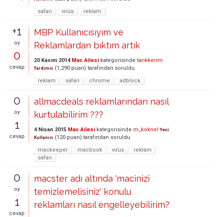
safari
virüs
reklam
+1
MBP Kullanıcısıyım ve
oy
Reklamlardan bıktım artık
0
20 Kasım 2014
Mac Ailesi
kategorisinde
tarıkkerim
cevap
(
1,290
puan)
tarafından
soruldu
Yardımcı
reklam
safari
chrome
adblock
0
allmacdeals reklamlarından nasıl
oy
kurtulabilirim ???
1
4 Nisan 2015
Mac Ailesi
kategorisinde
m_koknel
Yeni
cevap
(
120
puan)
tarafından
soruldu
Kullanıcı
mackeeper
macbook
virüs
reklam
safari
0
macster adı altında 'macinizi
oy
temizlemelisiniz' konulu
1
reklamları nasıl engelleyebilirim?
cevap