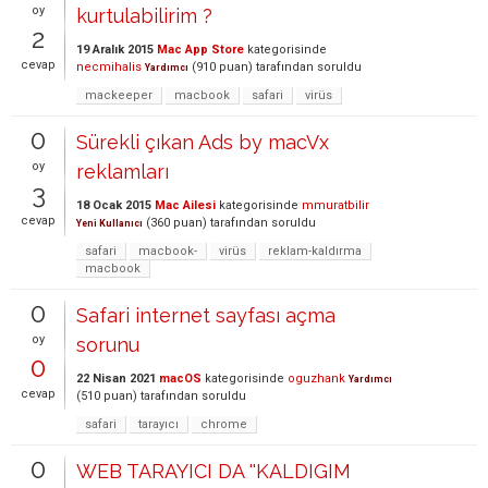
oy
kurtulabilirim ?
2
19 Aralık 2015
Mac App Store
kategorisinde
cevap
necmihalis
(
910
puan)
tarafından
soruldu
Yardımcı
mackeeper
macbook
safari
virüs
0
Sürekli çıkan Ads by macVx
oy
reklamları
3
18 Ocak 2015
Mac Ailesi
kategorisinde
mmuratbilir
cevap
(
360
puan)
tarafından
soruldu
Yeni Kullanıcı
safari
macbook-
virüs
reklam-kaldırma
macbook
0
Safari internet sayfası açma
oy
sorunu
0
22 Nisan 2021
macOS
kategorisinde
oguzhank
Yardımcı
cevap
(
510
puan)
tarafından
soruldu
safari
tarayıcı
chrome
0
WEB TARAYICI DA ''KALDIGIM