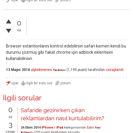
0
oy
Browser extantionlarını kontrol edebilirsin safari kısmen kendi bu
durumu çözmüş gibi fakat chrome için adblock eklentisini
kullanabilirisin.
13 Mayıs 2016
alptekinenes
(
1,190
puan)
tarafından
cevaplandı
Yardımcı
İlgili sorular
0
Safaride gezinirken çıkan
oy
reklamlardan nasıl kurtulabilirim?
3
26 Ekim 2014
iPhone / iPad
kategorisinde
Eakn
Yeni
cevap
(
220
puan)
tarafından
soruldu
Kullanıcı