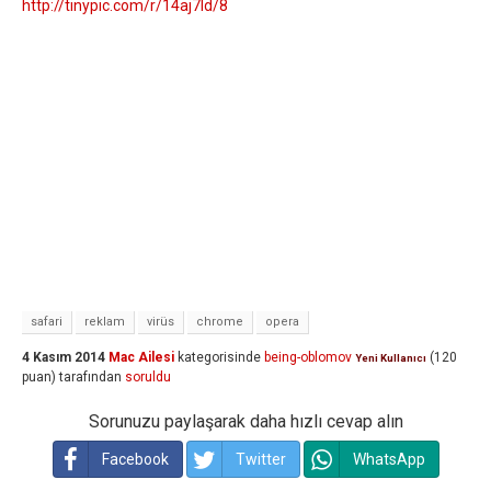
http://tinypic.com/r/14aj7ld/8
safari
reklam
virüs
chrome
opera
4 Kasım 2014
Mac Ailesi
kategorisinde
being-oblomov
(
120
Yeni Kullanıcı
puan)
tarafından
soruldu
Sorunuzu paylaşarak daha hızlı cevap alın
Facebook
Twitter
WhatsApp