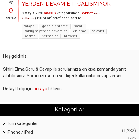
oy
YERDEN DEVAM ET'' CALISMIYOR
0
3 Mayıs 2020
macOS
kategorisinde
Gonbay
Yeni
cevap
(
120
puan)
tarafından
soruldu
Kullanıcı
tarayıcı
google-chrome
safari
kaldığım-yerden-devam-et
chrome
tarayici
sekme
sekmeler
browser
Hoş geldiniz,
Sihirli Elma Soru & Cevap ile sorularınıza en kısa zamanda yanıt
alabilirsiniz. Sorunuzu sorun ve diğer kullanıcılar cevap versin.
Detaylı bilgi için
buraya
tıklayın.
Kategoriler
Tüm kategoriler
(1,232)
iPhone / iPad