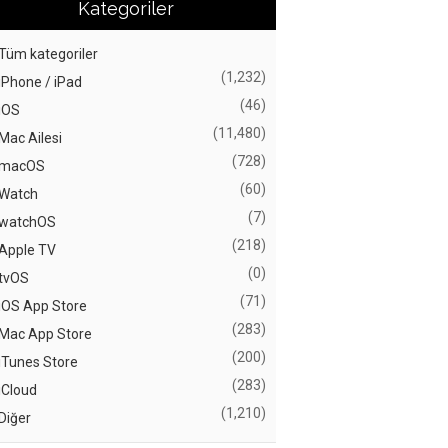
Kategoriler
Tüm kategoriler
(1,232)
iPhone / iPad
(46)
iOS
(11,480)
Mac Ailesi
(728)
macOS
(60)
Watch
(7)
watchOS
(218)
Apple TV
(0)
tvOS
(71)
iOS App Store
(283)
Mac App Store
(200)
iTunes Store
(283)
iCloud
(1,210)
Diğer