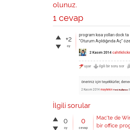
olunuz
.
1 cevap
program kısa yolları dock t
+2
"Oturum Açıldığında Aç" özell
oy
2 Kasım 2014
cahitkilick
öneriniz için teşekkürler, dene
2 Kasım 2014
maytekin
Yeni Kullanıcı
İlgili sorular
Mac'te de Wi
0
0
bir office pro
oy
cevap