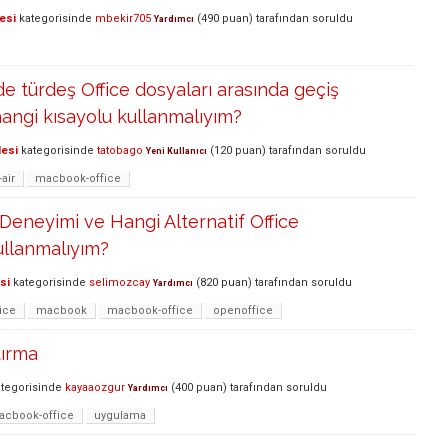
esi
kategorisinde
mbekir705
(
490
puan)
tarafından
soruldu
Yardımcı
e türdeş Office dosyaları arasında geçiş
angi kısayolu kullanmalıyım?
lesi
kategorisinde
tatobago
(
120
puan)
tarafından
soruldu
Yeni Kullanıcı
air
macbook-office
Deneyimi ve Hangi Alternatif Office
ullanmalıyım?
si
kategorisinde
selimozcay
(
820
puan)
tarafından
soruldu
Yardımcı
ice
macbook
macbook-office
openoffice
dırma
tegorisinde
kayaaozgur
(
400
puan)
tarafından
soruldu
Yardımcı
acbook-office
uygulama