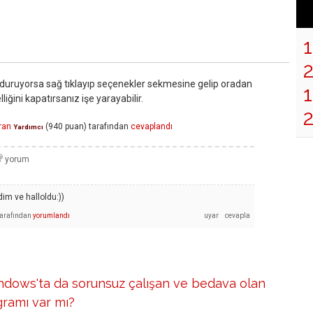
a duruyorsa sağ tıklayıp seçenekler sekmesine gelip oradan
1
iğini kapatırsanız işe yarayabilir.
iran
(
940
puan)
tarafından
cevaplandı
Yardımcı
dim ve halloldu:))
tarafından
yorumlandı
ndows'ta da sorunsuz çalışan ve bedava olan
gramı var mı?