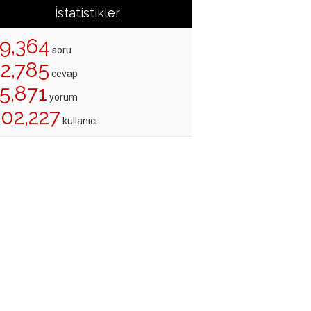
İstatistikler
19,364
soru
22,785
cevap
5,871
yorum
202,227
kullanıcı