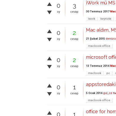
iWork mü MS 
0
3
30 Temmuz 2017
Mac 
oy
cevap
iwork
keynote
Mac aldım, MS
0
2
21 Şubat 2015
denizc
oy
cevap
macbook-office
microsoft offi
0
2
13 Temmuz 2014
Mac 
oy
cevap
macbook
pc
appstoredaki p
0
1
5 Ocak 2014
gul_ce
oy
cevap
Ye
macbook-office
office for ho
0
1