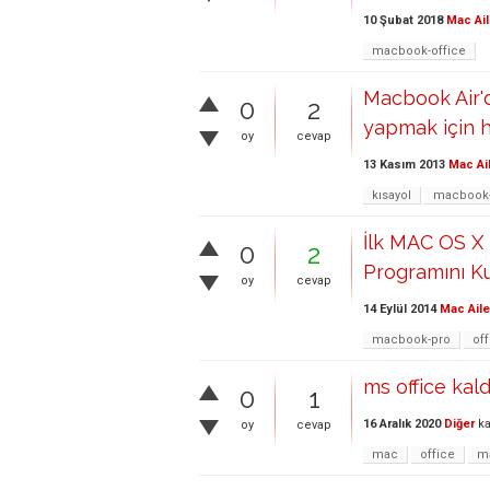
10 Şubat 2018
Mac Ail
macbook-office
Macbook Air'd
0
2
yapmak için h
oy
cevap
13 Kasım 2013
Mac Ai
kısayol
macbook-
İlk MAC OS X 
0
2
Programını K
oy
cevap
14 Eylül 2014
Mac Aile
macbook-pro
off
ms office kal
0
1
16 Aralık 2020
Diğer
ka
oy
cevap
mac
office
m