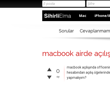
Mac
iPhone/i
Sorular
Cevaplanmam
macbook airde açılış
macbook açılışında officenin
0
hesabından açılış öğelerinde
oy
yapmalıyım?