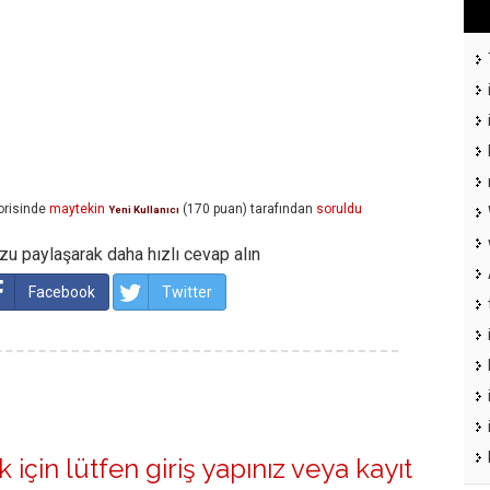
risinde
maytekin
(
170
puan)
tarafından
soruldu
Yeni Kullanıcı
u paylaşarak daha hızlı cevap alın
Facebook
Twitter
 için lütfen
giriş yapınız
veya
kayıt