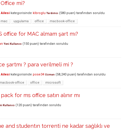
Office mi?
Ailesi
kategorisinde
klbroglu
(
580
puan)
tarafından
soruldu
Yardımcı
mac
uygulama
office
macbook-office
 office for MAC almam şart mı?
an
(
150
puan)
tarafından
soruldu
Yeni Kullanıcı
ce şartmı ? para verilmeli mi ?
Ailesi
kategorisinde
pose34
(
58,240
puan)
tarafından
soruldu
Uzman
macbook-office
office
microsoft
ack for ms office satın alınır mı
(
120
puan)
tarafından
soruldu
ni Kullanıcı
me and studentın torrenti ne kadar sağlıklı ve