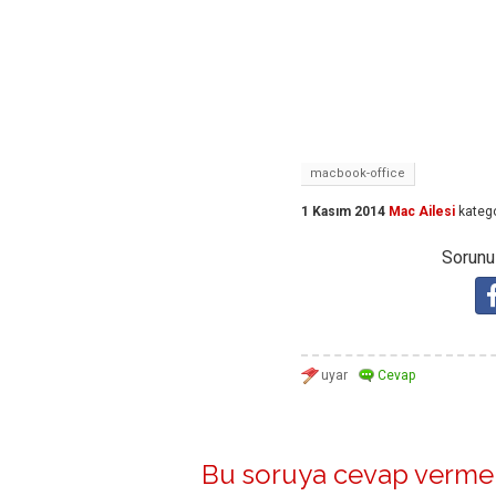
macbook-office
1 Kasım 2014
Mac Ailesi
katego
Sorunuz
Bu soruya cevap vermek