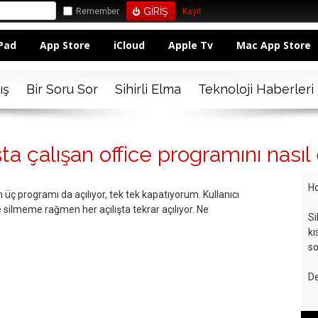
Remember
Kayıt
Pad
App Store
iCloud
Apple Tv
Mac App Store
ış
Bir Soru Sor
Sihirli Elma
Teknoloji Haberleri
ta çalışan office programını nasıl
Ho
 üç programı da açılıyor, tek tek kapatıyorum. Kullanıcı
 silmeme rağmen her açılışta tekrar açılıyor. Ne
Si
kı
so
De