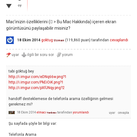
oy
Mac'inizin özelliklerini ( > Bu Mac Hakkında) içeren ekran
görüntüsünü paylaşabilir misiniz?
18 Ekim 2014
goktug
(
119,860
puan)
tarafından
cevaplandı
Uzman
tabi göktuğ bey
http://i.imgur.com/eDNq66w.png?1
http://i.imgur.com/PkEiOiK.png?1
http://i.imgur.com/pXFJNqy.png?2
handoff desteklemese de telefonla arama özelliğinin gelmesi
gerekmez mi?
18 Ekim 2014
elmacı
tarafından
yorumlandı
Yardımcı
Şu sayfada şöyle bir bilgi var:
Telefonla Arama