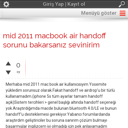
Giriş Yap | Kayıt ol
Menüyü göster
mid 2011 macbook air handoff
sorunu bakarsanız sevinirim
0
oy
Merhaba mid 2011 mac book air kullanıcısıyım.Yosemite
yükledim sorunsuz olarak.Fakat handoff ve airdrop'u bir türlü
kullanamadım.(iphone 5s tüm ayarlar tamam handoff
açık)Sistem tercihleri > genel başlığı altında handoff seçeneği
yok.Araştırdığımda macde bulunan bluetooth 4.0/LE ve bunun
handoff'u desteklemesi gerekiyor.Yabancı forumlardanda
araştırdım geliştiriciler bu soruna sanırım çözüm bulmayı
başarmışlar ingilizcem iyi olmadığı için pek anlayamadım