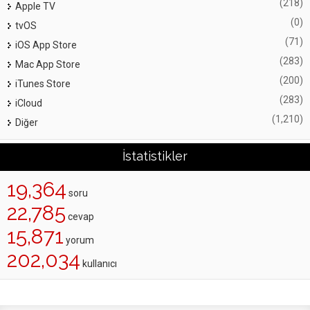
(218)
Apple TV
(0)
tvOS
(71)
iOS App Store
(283)
Mac App Store
(200)
iTunes Store
(283)
iCloud
(1,210)
Diğer
İstatistikler
19,364
soru
22,785
cevap
15,871
yorum
202,034
kullanıcı