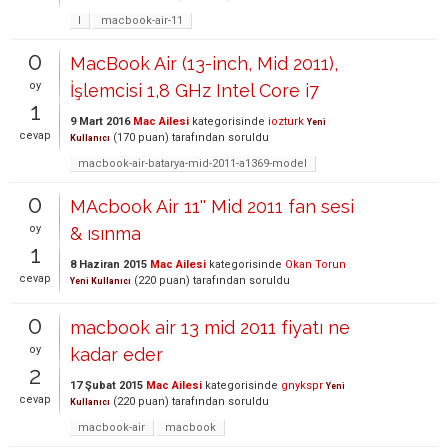
l
macbook-air-11
0
MacBook Air (13-inch, Mid 2011),
oy
İşlemcisi 1,8 GHz Intel Core i7
1
9 Mart 2016
Mac Ailesi
kategorisinde
iozturk
Yeni
cevap
(
170
puan)
tarafından
soruldu
Kullanıcı
macbook-air-batarya-mid-2011-a1369-model
0
MAcbook Air 11'' Mid 2011 fan sesi
oy
& ısınma
1
8 Haziran 2015
Mac Ailesi
kategorisinde
Okan Torun
cevap
(
220
puan)
tarafından
soruldu
Yeni Kullanıcı
0
macbook air 13 mid 2011 fiyatı ne
oy
kadar eder
2
17 Şubat 2015
Mac Ailesi
kategorisinde
gnykspr
Yeni
cevap
(
220
puan)
tarafından
soruldu
Kullanıcı
macbook-air
macbook