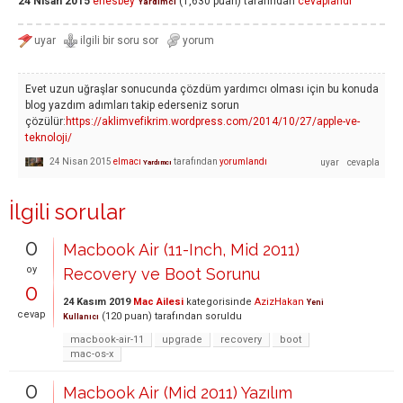
24 Nisan 2015
enesbey
(
1,630
puan)
tarafından
cevaplandı
Yardımcı
Evet uzun uğraşlar sonucunda çözdüm yardımcı olması için bu konuda
blog yazdım adımları takip ederseniz sorun
çözülür:
https://aklimvefikrim.wordpress.com/2014/10/27/apple-ve-
teknoloji/
24 Nisan 2015
elmacı
tarafından
yorumlandı
Yardımcı
İlgili sorular
0
Macbook Air (11-Inch, Mid 2011)
oy
Recovery ve Boot Sorunu
0
24 Kasım 2019
Mac Ailesi
kategorisinde
AzizHakan
Yeni
cevap
(
120
puan)
tarafından
soruldu
Kullanıcı
macbook-air-11
upgrade
recovery
boot
mac-os-x
0
Macbook Air (Mid 2011) Yazılım