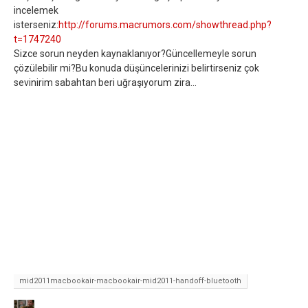
incelemek
isterseniz:
http://forums.macrumors.com/showthread.php?
t=1747240
Sizce sorun neyden kaynaklanıyor?Güncellemeyle sorun
çözülebilir mi?Bu konuda düşüncelerinizi belirtirseniz çok
sevinirim sabahtan beri uğraşıyorum zira...
mid2011macbookair-macbookair-mid2011-handoff-bluetooth