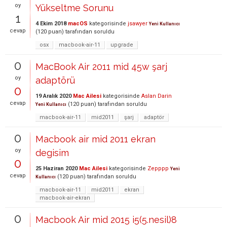
oy
Yükseltme Sorunu
1
4 Ekim 2018
macOS
kategorisinde
jsawyer
Yeni Kullanıcı
cevap
(
120
puan)
tarafından
soruldu
osx
macbook-air-11
upgrade
0
MacBook Air 2011 mid 45w şarj
oy
adaptörü
0
19 Aralık 2020
Mac Ailesi
kategorisinde
Aslan Darin
cevap
(
120
puan)
tarafından
soruldu
Yeni Kullanıcı
macbook-air-11
mid2011
şarj
adaptör
0
Macbook air mid 2011 ekran
oy
degisim
0
25 Haziran 2020
Mac Ailesi
kategorisinde
Zepppp
Yeni
cevap
(
120
puan)
tarafından
soruldu
Kullanıcı
macbook-air-11
mid2011
ekran
macbook-air-ekran
0
Macbook Air mid 2015 i5(5.nesil)8