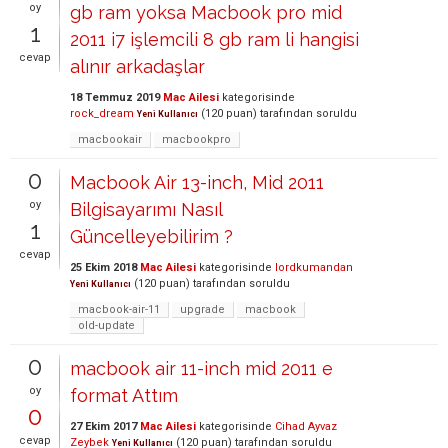
oy
gb ram yoksa Macbook pro mid
1
2011 i7 işlemcili 8 gb ram li hangisi
cevap
alınır arkadaşlar
18 Temmuz 2019
Mac Ailesi
kategorisinde
rock_dream
(
120
puan)
tarafından
soruldu
Yeni Kullanıcı
macbookair
macbookpro
0
Macbook Air 13-inch, Mid 2011
oy
Bilgisayarımı Nasıl
1
Güncelleyebilirim ?
cevap
25 Ekim 2018
Mac Ailesi
kategorisinde
lordkumandan
(
120
puan)
tarafından
soruldu
Yeni Kullanıcı
macbook-air-11
upgrade
macbook
old-update
0
macbook air 11-inch mid 2011 e
oy
format Attım
0
27 Ekim 2017
Mac Ailesi
kategorisinde
Cihad Ayvaz
cevap
Zeybek
(
120
puan)
tarafından
soruldu
Yeni Kullanıcı