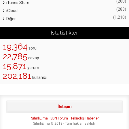
(200)
iTunes Store
(283)
iCloud
(1,210)
Diğer
İstatistikler
19,364
soru
22,785
cevap
15,871
yorum
202,181
kullanıcı
İletişim
SihirliElma
SDN Forum
Teknoloji Haberleri
SihirliElma © 2018 - Tüm hakları saklıdır