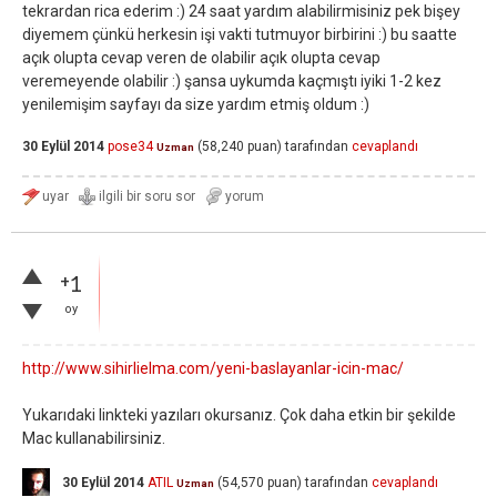
tekrardan rica ederim :) 24 saat yardım alabilirmisiniz pek bişey
diyemem çünkü herkesin işi vakti tutmuyor birbirini :) bu saatte
açık olupta cevap veren de olabilir açık olupta cevap
veremeyende olabilir :) şansa uykumda kaçmıştı iyiki 1-2 kez
yenilemişim sayfayı da size yardım etmiş oldum :)
30 Eylül 2014
pose34
(
58,240
puan)
tarafından
cevaplandı
Uzman
+1
oy
http://www.sihirlielma.com/yeni-baslayanlar-icin-mac/
Yukarıdaki linkteki yazıları okursanız. Çok daha etkin bir şekilde
Mac kullanabilirsiniz.
30 Eylül 2014
ATIL
(
54,570
puan)
tarafından
cevaplandı
Uzman