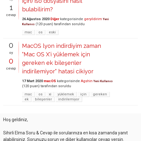
için) iso dosyasını nasıl
1
bulabilirim?
cevap
26 Ağustos 2020
Diğer
kategorisinde
geryildirim
Yeni
(
120
puan)
tarafından
soruldu
Kullanıcı
mac
os
eski
0
MacOS lyon indirdiyim zaman
oy
“Mac OS X'i yüklemek için
0
gereken ek bileşenler
cevap
indirilemiyor“ hatasi cikiyor
17 Mart 2020
macOS
kategorisinde
Agshin
Yeni Kullanıcı
(
120
puan)
tarafından
soruldu
mac
os
xi
yüklemek
için
gereken
ek
bileşenler
indirilemiyor
Hoş geldiniz,
Sihirli Elma Soru & Cevap ile sorularınıza en kısa zamanda yanıt
alabilirsiniz. Sorunuzu sorun ve diğer kullanıcılar cevap versin.