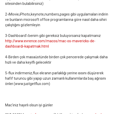
sitesinden bulabilirsiniz)
2-iMovie,iPhoto,keynote,numbers,pages gibi uygulamaları indirin
ve bunların microsoft office programlarına göre nasıl daha sihiri
çalıştığını gözlemleyin
3-Dashboard'ı benim gibi gereksiz buluyorsanız kapatmanız
http://www.evrence.com/macos/mac-os-mavericks-de-
dashboardi-kapatmak.html
4-Birden çok masaüstünde birden çok pencerede çalışmak daha
hızlı ve daha keyifli gelecektir
5-flux indirmeniz,flux ekranın parlaklığı yerine ısısını düşürerek
hafif turuncu gibi yapıp uzun zamanlı kullanımlarda baş ağrısını
önler.(www.justgetflux.com)
Mac'iniz hayırlı olsun iyi günler