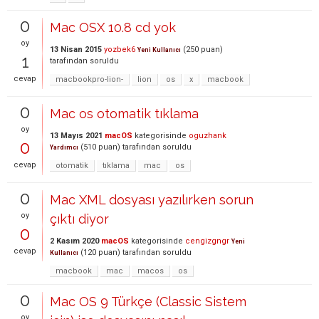
0
Mac OSX 10.8 cd yok
oy
13 Nisan 2015
yozbek6
(
250
puan)
Yeni Kullanıcı
1
tarafından
soruldu
cevap
macbookpro-lion-
lion
os
x
macbook
0
Mac os otomatik tıklama
oy
13 Mayıs 2021
macOS
kategorisinde
oguzhank
0
(
510
puan)
tarafından
soruldu
Yardımcı
cevap
otomatik
tıklama
mac
os
0
Mac XML dosyası yazılırken sorun
oy
çıktı diyor
0
2 Kasım 2020
macOS
kategorisinde
cengizgngr
Yeni
cevap
(
120
puan)
tarafından
soruldu
Kullanıcı
macbook
mac
macos
os
0
Mac OS 9 Türkçe (Classic Sistem
oy