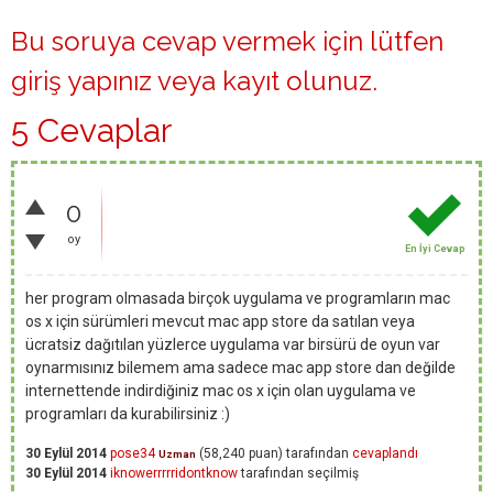
Bu soruya cevap vermek için lütfen
giriş yapınız
veya
kayıt olunuz
.
5 Cevaplar
0
oy
En İyi Cevap
her program olmasada birçok uygulama ve programların mac
os x için sürümleri mevcut mac app store da satılan veya
ücratsiz dağıtılan yüzlerce uygulama var birsürü de oyun var
oynarmısınız bilemem ama sadece mac app store dan değilde
internettende indirdiğiniz mac os x için olan uygulama ve
programları da kurabilirsiniz :)
30 Eylül 2014
pose34
(
58,240
puan)
tarafından
cevaplandı
Uzman
30 Eylül 2014
iknowerrrrridontknow
tarafından
seçilmiş