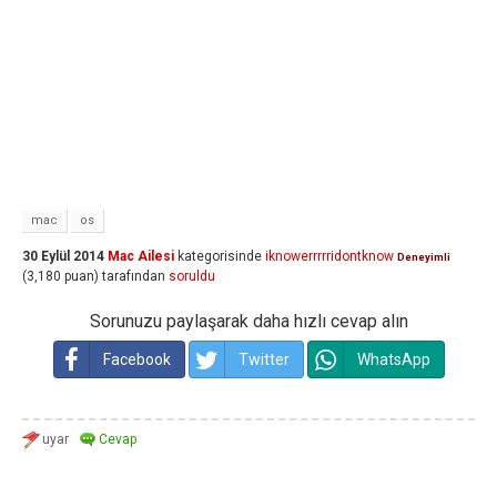
mac
os
30 Eylül 2014
Mac Ailesi
kategorisinde
iknowerrrrridontknow
Deneyimli
(
3,180
puan)
tarafından
soruldu
Sorunuzu paylaşarak daha hızlı cevap alın
Facebook
Twitter
WhatsApp