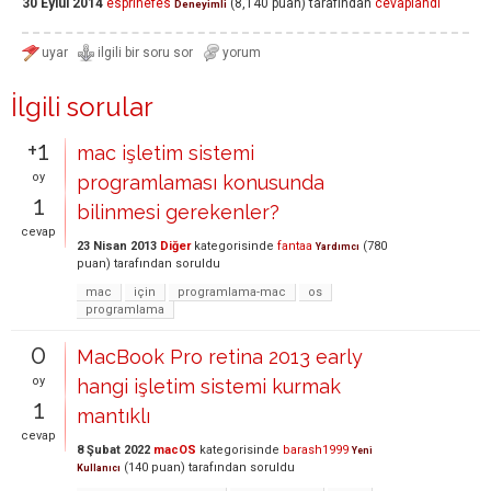
30 Eylül 2014
esprinefes
(
8,140
puan)
tarafından
cevaplandı
Deneyimli
İlgili sorular
+1
mac işletim sistemi
oy
programlaması konusunda
1
bilinmesi gerekenler?
cevap
23 Nisan 2013
Diğer
kategorisinde
fantaa
(
780
Yardımcı
puan)
tarafından
soruldu
mac
için
programlama-mac
os
programlama
0
MacBook Pro retina 2013 early
oy
hangi işletim sistemi kurmak
1
mantıklı
cevap
8 Şubat 2022
macOS
kategorisinde
barash1999
Yeni
(
140
puan)
tarafından
soruldu
Kullanıcı