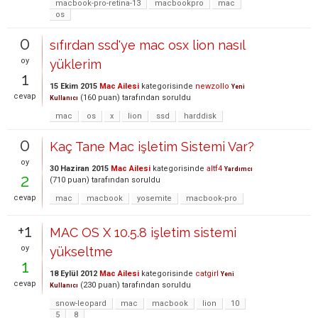
macbook-pro-retina-13
macbookpro
mac
os
0
sıfırdan ssd'ye mac osx lion nasıl
oy
yüklerim
1
15 Ekim 2015
Mac Ailesi
kategorisinde
newzollo
Yeni
cevap
(
160
puan)
tarafından
soruldu
Kullanıcı
mac
os
x
lion
ssd
harddisk
0
Kaç Tane Mac işletim Sistemi Var?
oy
30 Haziran 2015
Mac Ailesi
kategorisinde
altf4
Yardımcı
2
(
710
puan)
tarafından
soruldu
cevap
mac
macbook
yosemite
macbook-pro
+1
MAC OS X 10.5.8 işletim sistemi
oy
yükseltme
1
18 Eylül 2012
Mac Ailesi
kategorisinde
catgirl
Yeni
cevap
(
230
puan)
tarafından
soruldu
Kullanıcı
snow-leopard
mac
macbook
lion
10
5
8