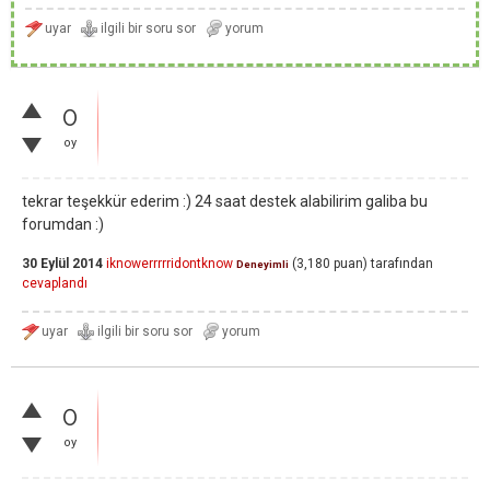
0
oy
tekrar teşekkür ederim :) 24 saat destek alabilirim galiba bu
forumdan :)
30 Eylül 2014
iknowerrrrridontknow
(
3,180
puan)
tarafından
Deneyimli
cevaplandı
0
oy