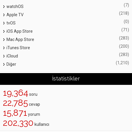
(7)
watchOS
(218)
Apple TV
(0)
tvOS
(71)
iOS App Store
(283)
Mac App Store
(200)
iTunes Store
(283)
iCloud
(1,210)
Diğer
İstatistikler
19,364
soru
22,785
cevap
15,871
yorum
202,330
kullanıcı