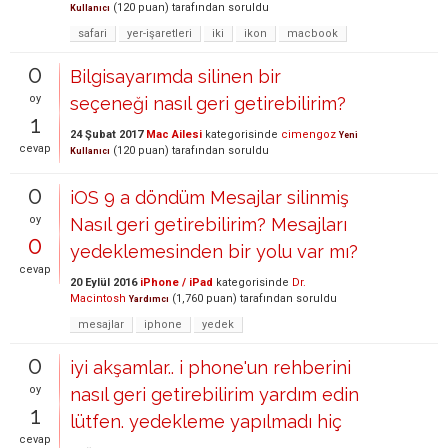
(
120
puan)
tarafından
soruldu
Kullanıcı
safari
yer-işaretleri
iki
ikon
macbook
0
Bilgisayarımda silinen bir
oy
seçeneği nasıl geri getirebilirim?
1
24 Şubat 2017
Mac Ailesi
kategorisinde
cimengoz
Yeni
cevap
(
120
puan)
tarafından
soruldu
Kullanıcı
0
iOS 9 a döndüm Mesajlar silinmiş
oy
Nasıl geri getirebilirim? Mesajları
0
yedeklemesinden bir yolu var mı?
cevap
20 Eylül 2016
iPhone / iPad
kategorisinde
Dr.
Macintosh
(
1,760
puan)
tarafından
soruldu
Yardımcı
mesajlar
iphone
yedek
0
iyi akşamlar.. i phone'un rehberini
oy
nasıl geri getirebilirim yardım edin
1
lütfen. yedekleme yapılmadı hiç
cevap