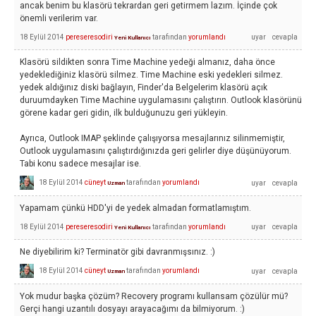
ancak benim bu klasörü tekrardan geri getirmem lazım. İçinde çok
önemli verilerim var.
18 Eylül 2014
pereseresodiri
tarafından
yorumlandı
Yeni Kullanıcı
Klasörü sildikten sonra Time Machine yedeği almanız, daha önce
yedeklediğiniz klasörü silmez. Time Machine eski yedekleri silmez.
yedek aldığınız diski bağlayın, Finder'da Belgelerim klasörü açık
duruumdayken Time Machine uygulamasını çalıştırın. Outlook klasörünü
görene kadar geri gidin, ilk bulduğunuzu geri yükleyin.
Ayrıca, Outlook IMAP şeklinde çalışıyorsa mesajlarınız silinmemiştir,
Outlook uygulamasını çalıştırdığınızda geri gelirler diye düşünüyorum.
Tabi konu sadece mesajlar ise.
18 Eylül 2014
cüneyt
tarafından
yorumlandı
Uzman
Yapamam çünkü HDD'yi de yedek almadan formatlamıştım.
18 Eylül 2014
pereseresodiri
tarafından
yorumlandı
Yeni Kullanıcı
Ne diyebilirim ki? Terminatör gibi davranmışsınız. :)
18 Eylül 2014
cüneyt
tarafından
yorumlandı
Uzman
Yok mudur başka çözüm? Recovery programı kullansam çözülür mü?
Gerçi hangi uzantılı dosyayı arayacağımı da bilmiyorum. :)