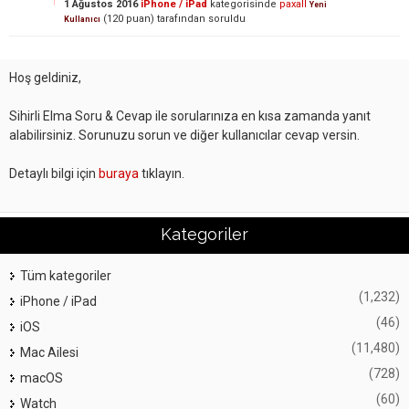
1 Ağustos 2016
iPhone / iPad
kategorisinde
paxall
Yeni
(
120
puan)
tarafından
soruldu
Kullanıcı
Hoş geldiniz,
Sihirli Elma Soru & Cevap ile sorularınıza en kısa zamanda yanıt
alabilirsiniz. Sorunuzu sorun ve diğer kullanıcılar cevap versin.
Detaylı bilgi için
buraya
tıklayın.
Kategoriler
Tüm kategoriler
(1,232)
iPhone / iPad
(46)
iOS
(11,480)
Mac Ailesi
(728)
macOS
(60)
Watch