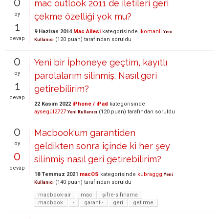
0
mac outlook 2011 de iletileri geri
oy
çekme özelliği yok mu?
1
9 Haziran 2014
Mac Ailesi
kategorisinde
ikomanli
Yeni
cevap
(
120
puan)
tarafından
soruldu
Kullanıcı
0
Yeni bir İphoneye geçtim, kayıtlı
oy
parolalarım silinmiş. Nasıl geri
1
getirebilirim?
cevap
22 Kasım 2022
iPhone / iPad
kategorisinde
aysegül2727
(
120
puan)
tarafından
soruldu
Yeni Kullanıcı
0
Macbook'um garantiden
oy
geldikten sonra içinde ki her şey
0
silinmiş nasıl geri getirebilirim?
cevap
18 Temmuz 2021
macOS
kategorisinde
kubraggg
Yeni
(
140
puan)
tarafından
soruldu
Kullanıcı
macbook-air
mac
şifre-sıfırlama
macbook
-
garanti-
geri
getirme