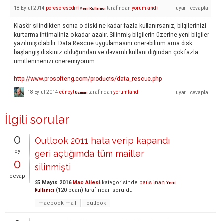
18 Eylül 2014
pereseresodiri
tarafından
yorumlandı
Yeni Kullanıcı
Klasör silindikten sonra o diski ne kadar fazla kullanırsanız, bilgilerinizi
kurtarma ihtimaliniz o kadar azalır. Silinmiş bilgilerin üzerine yeni bilgiler
yazılmış olabilir. Data Rescue uygulamasını önerebilirim ama disk
başlangış diskiniz olduğundan ve devamlı kullanıldığından çok fazla
ümitlenmenizi öneremiyorum.
http://www.prosofteng.com/products/data_rescue.php
18 Eylül 2014
cüneyt
tarafından
yorumlandı
Uzman
İlgili sorular
0
Outlook 2011 hata verip kapandı
oy
geri açtığımda tüm mailler
0
silinmişti
cevap
25 Mayıs 2016
Mac Ailesi
kategorisinde
baris.inan
Yeni
(
120
puan)
tarafından
soruldu
Kullanıcı
macbook-mail
outlook