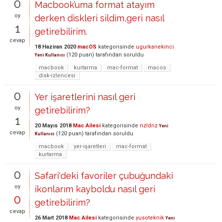
0
Macbook’uma format atayım
oy
derken diskleri sildim,geri nasıl
1
getirebilirim.
cevap
18 Haziran 2020
macOS
kategorisinde
ugurkanekinci
(
120
puan)
tarafından
soruldu
Yeni Kullanıcı
macbook
kurtarma
mac-format
macos
disk-izlencesi
0
Yer işaretlerini nasıl geri
oy
getirebilirim?
1
20 Mayıs 2018
Mac Ailesi
kategorisinde
nzldnz
Yeni
cevap
(
120
puan)
tarafından
soruldu
Kullanıcı
macbook
yer-işaretleri
mac-format
kurtarma
0
Safari'deki favoriler çubuğundaki
oy
ikonlarım kayboldu nasıl geri
0
getirebilirim?
cevap
26 Mart 2018
Mac Ailesi
kategorisinde
yusoteknik
Yeni