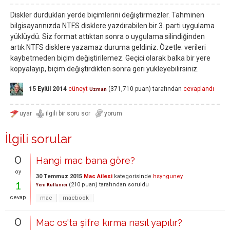
Diskler durdukları yerde biçimlerini değiştirmezler. Tahminen
bilgisayarınızda NTFS disklere yazdırabilen bir 3. parti uygulama
yüklüydü. Siz format attıktan sonra o uygulama silindiğinden
artık NTFS disklere yazamaz duruma geldiniz. Özetle: verileri
kaybetmeden biçim değiştirilemez. Geçici olarak balka bir yere
kopyalayıp, biçim değiştirdikten sonra geri yükleyebilirsiniz.
15 Eylül 2014
cüneyt
(
371,710
puan)
tarafından
cevaplandı
Uzman
İlgili sorular
0
Hangi mac bana göre?
oy
30 Temmuz 2015
Mac Ailesi
kategorisinde
hsynguney
1
(
210
puan)
tarafından
soruldu
Yeni Kullanıcı
cevap
mac
macbook
0
Mac os'ta şifre kırma nasıl yapılır?