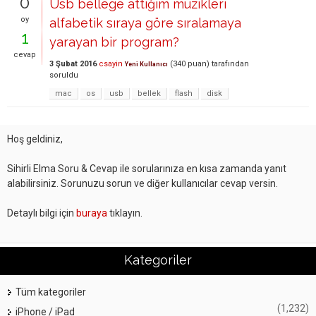
0
Usb bellege attığım müzikleri
oy
alfabetik sıraya göre sıralamaya
1
yarayan bir program?
cevap
3 Şubat 2016
csayin
(
340
puan)
tarafından
Yeni Kullanıcı
soruldu
mac
os
usb
bellek
flash
disk
Hoş geldiniz,
Sihirli Elma Soru & Cevap ile sorularınıza en kısa zamanda yanıt
alabilirsiniz. Sorunuzu sorun ve diğer kullanıcılar cevap versin.
Detaylı bilgi için
buraya
tıklayın.
Kategoriler
Tüm kategoriler
(1,232)
iPhone / iPad