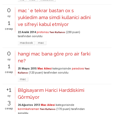
0
mac ' e tekrar bastan ox s
oy
yukledim ama simdi kullanici adini
1
ve sifreyi kabul etmiyor
cevap
22 Aralık 2014
protonsu
(
230
puan)
Yeni Kullanıcı
tarafından
soruldu
macbook
mac
0
hangi mac bana göre pro air farki
oy
ne?
1
25 Mayıs 2015
Mac Ailesi
kategorisinde
paradoxs
Yeni
cevap
(
120
puan)
tarafından
soruldu
Kullanıcı
mac
+1
Bilgisayarım Harici Harddiskimi
oy
Görmüyor
3
26 Ağustos 2013
Mac Ailesi
kategorisinde
cevap
kerimkahraman
(
170
puan)
tarafından
Yeni Kullanıcı
soruldu