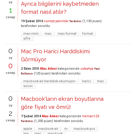
oy
Ayrıca bilgilerini kaybetmeden
1
format nasıl atılır?
cevap
19 Şubat 2014
cuneyt.yalcinlar
(
1,130
puan)
Yardımcı
tarafından
soruldu
mac-mini
mac
mac-format
format
şifre
0
Mac Pro Harici Harddiskimi
oy
Görmüyor
0
2 Ekim 2015
Mac Ailesi
kategorisinde
uzkahya
Yeni
cevap
(
120
puan)
tarafından
soruldu
Kullanıcı
macbook-air-harddisk-okumuyor-
harici
mac
sorun
0
Macbook'ların ekran boyutlarına
oy
göre fiyatı ve ömrü!
2
7 Şubat 2014
Mac Ailesi
kategorisinde
heman123
cevap
(
1,330
puan)
tarafından
soruldu
Yardımcı
apple
macbook-air
m
macbook-pro
ma
mac
macbook