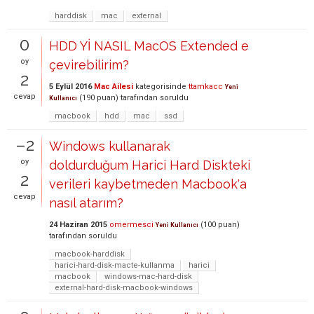
harddisk
mac
external
0
HDD Yİ NASIL MacOS Extended e
oy
çevirebilirim?
2
5 Eylül 2016
Mac Ailesi
kategorisinde
ttamkacc
Yeni
cevap
(
190
puan)
tarafından
soruldu
Kullanıcı
macbook
hdd
mac
ssd
–2
Windows kullanarak
oy
doldurduğum Harici Hard Diskteki
2
verileri kaybetmeden Macbook'a
cevap
nasıl atarım?
24 Haziran 2015
omermesci
(
100
puan)
Yeni Kullanıcı
tarafından
soruldu
macbook-harddisk
harici-hard-disk-macte-kullanma
harici
macbook
windows-mac-hard-disk
external-hard-disk-macbook-windows