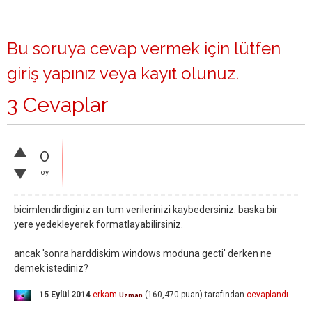
Bu soruya cevap vermek için lütfen
giriş yapınız
veya
kayıt olunuz
.
3 Cevaplar
0
oy
bicimlendirdiginiz an tum verilerinizi kaybedersiniz. baska bir
yere yedekleyerek formatlayabilirsiniz.
ancak 'sonra harddiskim windows moduna gecti' derken ne
demek istediniz?
15 Eylül 2014
erkam
(
160,470
puan)
tarafından
cevaplandı
Uzman