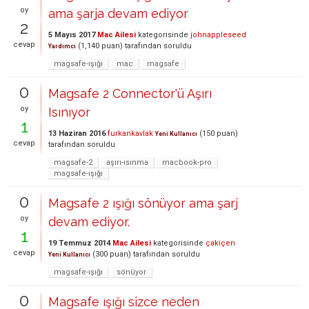
oy
ama şarja devam ediyor
2
5 Mayıs 2017
Mac Ailesi
kategorisinde
johnappleseed
cevap
(
1,140
puan)
tarafından
soruldu
Yardımcı
magsafe-ışığı
mac
magsafe
0
Magsafe 2 Connector'ü Aşırı
oy
Isınıyor
1
13 Haziran 2016
furkankavlak
(
150
puan)
Yeni Kullanıcı
cevap
tarafından
soruldu
magsafe-2
aşırı-ısınma
macbook-pro
magsafe-ışığı
0
Magsafe 2 ışığı sönüyor ama şarj
oy
devam ediyor.
1
19 Temmuz 2014
Mac Ailesi
kategorisinde
çakiçen
cevap
(
300
puan)
tarafından
soruldu
Yeni Kullanıcı
magsafe-ışığı
sönüyor
0
Magsafe ışığı sizce neden