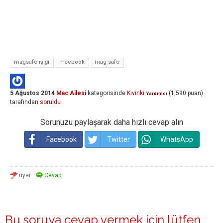
magsafe-ışığı
macbook
mag-safe
5 Ağustos 2014
Mac Ailesi
kategorisinde
Kivinki
(
1,590
puan)
Yardımcı
tarafından
soruldu
Sorunuzu paylaşarak daha hızlı cevap alın
Facebook
Twitter
WhatsApp
Bu soruya cevap vermek için lütfen