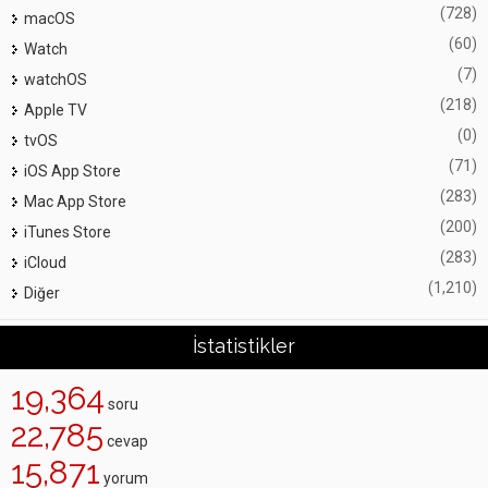
(728)
macOS
(60)
Watch
(7)
watchOS
(218)
Apple TV
(0)
tvOS
(71)
iOS App Store
(283)
Mac App Store
(200)
iTunes Store
(283)
iCloud
(1,210)
Diğer
İstatistikler
19,364
soru
22,785
cevap
15,871
yorum