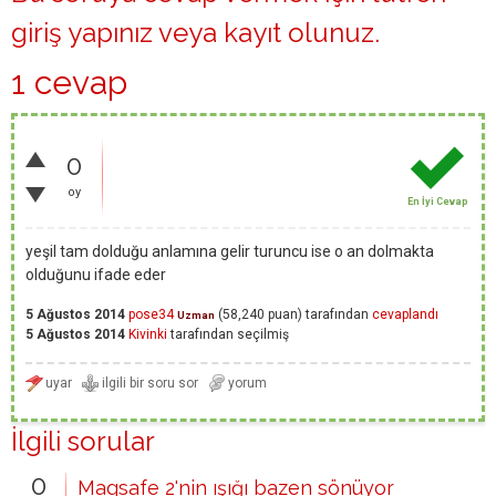
giriş yapınız
veya
kayıt olunuz
.
1 cevap
0
oy
En İyi Cevap
yeşil tam dolduğu anlamına gelir turuncu ise o an dolmakta
olduğunu ifade eder
5 Ağustos 2014
pose34
(
58,240
puan)
tarafından
cevaplandı
Uzman
5 Ağustos 2014
Kivinki
tarafından
seçilmiş
İlgili sorular
0
Magsafe 2'nin ışığı bazen sönüyor