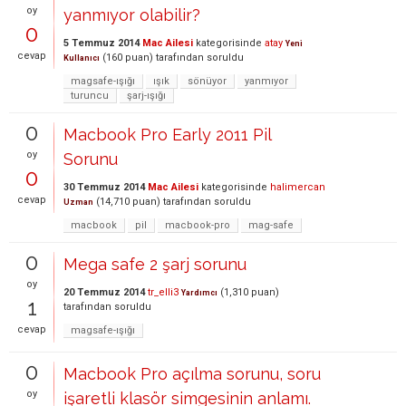
oy
yanmıyor olabilir?
0
5 Temmuz 2014
Mac Ailesi
kategorisinde
atay
Yeni
cevap
(
160
puan)
tarafından
soruldu
Kullanıcı
magsafe-ışığı
ışık
sönüyor
yanmıyor
turuncu
şarj-ışığı
0
Macbook Pro Early 2011 Pil
oy
Sorunu
0
30 Temmuz 2014
Mac Ailesi
kategorisinde
halimercan
cevap
(
14,710
puan)
tarafından
soruldu
Uzman
macbook
pil
macbook-pro
mag-safe
0
Mega safe 2 şarj sorunu
oy
20 Temmuz 2014
tr_elli3
(
1,310
puan)
Yardımcı
1
tarafından
soruldu
cevap
magsafe-ışığı
0
Macbook Pro açılma sorunu, soru
oy
işaretli klasör simgesinin anlamı.