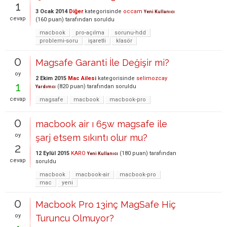
1
3 Ocak 2014
Diğer
kategorisinde
occam
Yeni Kullanıcı
cevap
(
160
puan)
tarafından
soruldu
macbook
pro-açılma
sorunu-hdd
problemi-soru
işaretli
klasör
0
Magsafe Garanti İle Değişir mi?
oy
2 Ekim 2015
Mac Ailesi
kategorisinde
selimozcay
1
(
820
puan)
tarafından
soruldu
Yardımcı
cevap
magsafe
macbook
macbook-pro
0
macbook air ı 65w magsafe ile
oy
şarj etsem sıkıntı olur mu?
2
12 Eylül 2015
KARO
(
180
puan)
tarafından
Yeni Kullanıcı
cevap
soruldu
macbook
macbook-air
macbook-pro
mac
yeni
0
Macbook Pro 13inç MagSafe Hiç
oy
Turuncu Olmuyor?