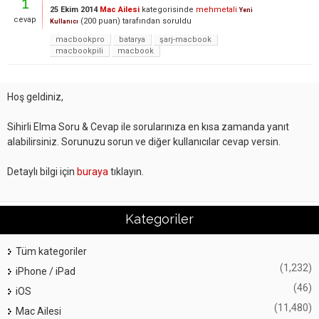
1
25 Ekim 2014
Mac Ailesi
kategorisinde
mehmetali
Yeni
cevap
(
200
puan)
tarafından
soruldu
Kullanıcı
macbookpro
batarya
şarj-macbook
macbookpili
macbook
Hoş geldiniz,
Sihirli Elma Soru & Cevap ile sorularınıza en kısa zamanda yanıt
alabilirsiniz. Sorunuzu sorun ve diğer kullanıcılar cevap versin.
Detaylı bilgi için
buraya
tıklayın.
Kategoriler
Tüm kategoriler
(1,232)
iPhone / iPad
(46)
iOS
(11,480)
Mac Ailesi