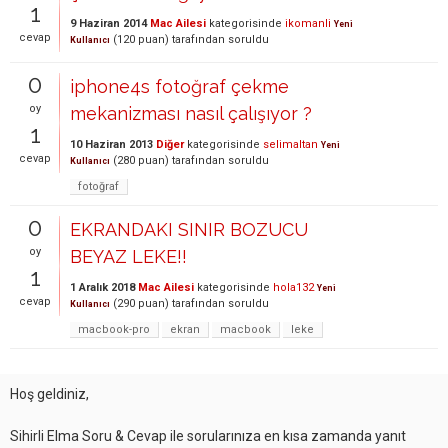
1
9 Haziran 2014
Mac Ailesi
kategorisinde
ikomanli
Yeni
cevap
(
120
puan)
tarafından
soruldu
Kullanıcı
0
iphone4s fotoğraf çekme
oy
mekanizması nasıl çalışıyor ?
1
10 Haziran 2013
Diğer
kategorisinde
selimaltan
Yeni
cevap
(
280
puan)
tarafından
soruldu
Kullanıcı
fotoğraf
0
EKRANDAKI SINIR BOZUCU
oy
BEYAZ LEKE!!
1
1 Aralık 2018
Mac Ailesi
kategorisinde
hola132
Yeni
cevap
(
290
puan)
tarafından
soruldu
Kullanıcı
macbook-pro
ekran
macbook
leke
Hoş geldiniz,
Sihirli Elma Soru & Cevap ile sorularınıza en kısa zamanda yanıt