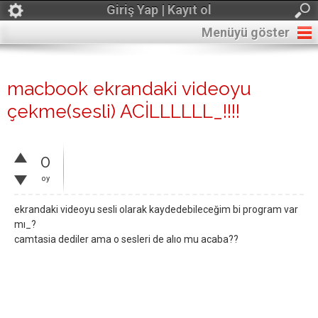
Giriş Yap | Kayıt ol
Menüyü göster
macbook ekrandaki videoyu
çekme(sesli) ACİLLLLLL_!!!!
0
oy
ekrandaki videoyu sesli olarak kaydedebileceğim bi program var
mı_?
camtasia dediler ama o sesleri de alıo mu acaba??