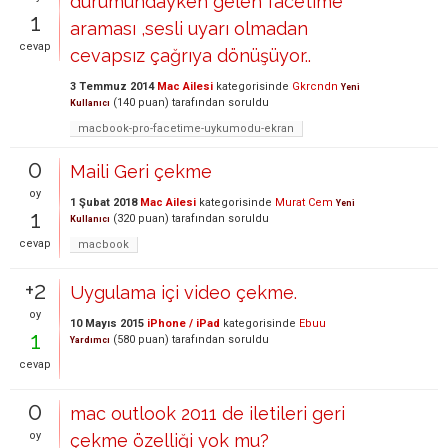
durumundayken gelen facetime
1
araması ,sesli uyarı olmadan
cevap
cevapsız çağrıya dönüşüyor..
3 Temmuz 2014
Mac Ailesi
kategorisinde
Gkrcndn
Yeni
(
140
puan)
tarafından
soruldu
Kullanıcı
macbook-pro-facetime-uykumodu-ekran
0
Maili Geri çekme
oy
1 Şubat 2018
Mac Ailesi
kategorisinde
Murat Cem
Yeni
1
(
320
puan)
tarafından
soruldu
Kullanıcı
cevap
macbook
+2
Uygulama içi video çekme.
oy
10 Mayıs 2015
iPhone / iPad
kategorisinde
Ebuu
1
(
580
puan)
tarafından
soruldu
Yardımcı
cevap
0
mac outlook 2011 de iletileri geri
oy
çekme özelliği yok mu?