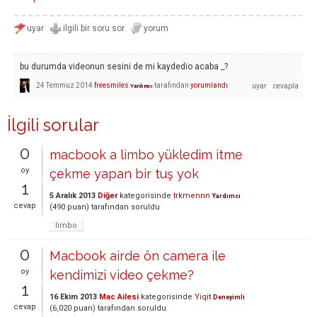
bu durumda videonun sesini de mi kaydedio acaba _?
24 Temmuz 2014
freesmiles
tarafından
yorumlandı
Yardımcı
İlgili sorular
0
macbook a limbo yükledim itme
oy
çekme yapan bir tuş yok
1
5 Aralık 2013
Diğer
kategorisinde
trkmennn
Yardımcı
cevap
(
490
puan)
tarafından
soruldu
limbo
0
Macbook airde ön camera ile
oy
kendimizi video çekme?
1
16 Ekim 2013
Mac Ailesi
kategorisinde
Yiqit
Deneyimli
cevap
(
6,020
puan)
tarafından
soruldu