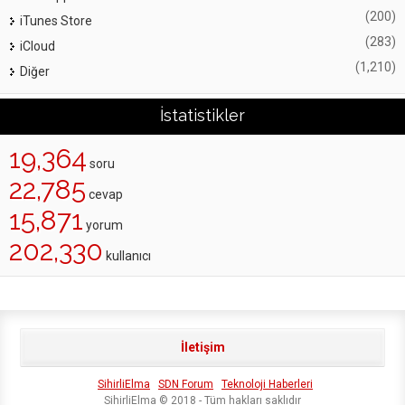
(200)
iTunes Store
(283)
iCloud
(1,210)
Diğer
İstatistikler
19,364
soru
22,785
cevap
15,871
yorum
202,330
kullanıcı
İletişim
SihirliElma
SDN Forum
Teknoloji Haberleri
SihirliElma © 2018 - Tüm hakları saklıdır