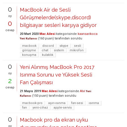
0
MacBook Air de Sesli
oy
Görüşmelerde(skype,discord)
0
bilgisayar sesleri karşıya gidiyor
cevap
20 Mart 2020
Mac Ailesi
kategorisinde
kaansarikoca
(
160
puan)
tarafından
soruldu
Yeni Kullanıcı
macbook
discord
skype
sesli
görüşme
chat
sistem
mikrofon
konuşma
kulaklık
0
Yeni Alınmış MacBook Pro 2017
oy
Isınma Sorunu ve Yüksek Sesli
2
Fan Çalışması
cevap
21 Mayıs 2019
Mac Ailesi
kategorisinde
Alvi
Yeni
(
150
puan)
tarafından
soruldu
Kullanıcı
macbook-pro
aşırı-ısınma
fan-sesi
ısınma
fan
yeni-cihaz
apple-servis
0
Macbook pro da ekran uyku
oy