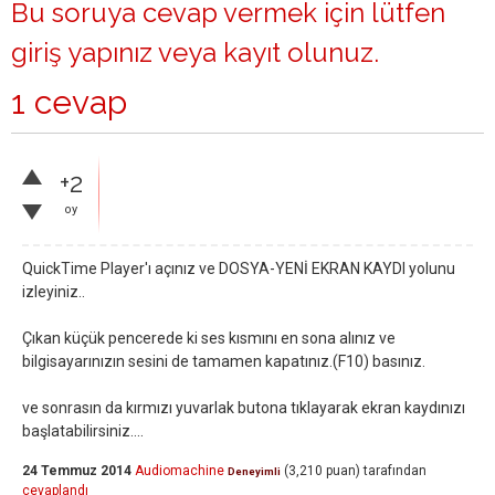
Bu soruya cevap vermek için lütfen
giriş yapınız
veya
kayıt olunuz
.
1 cevap
+2
oy
QuickTime Player'ı açınız ve DOSYA-YENİ EKRAN KAYDI yolunu
izleyiniz..
Çıkan küçük pencerede ki ses kısmını en sona alınız ve
bilgisayarınızın sesini de tamamen kapatınız.(F10) basınız.
ve sonrasın da kırmızı yuvarlak butona tıklayarak ekran kaydınızı
başlatabilirsiniz....
24 Temmuz 2014
Audiomachine
(
3,210
puan)
tarafından
Deneyimli
cevaplandı