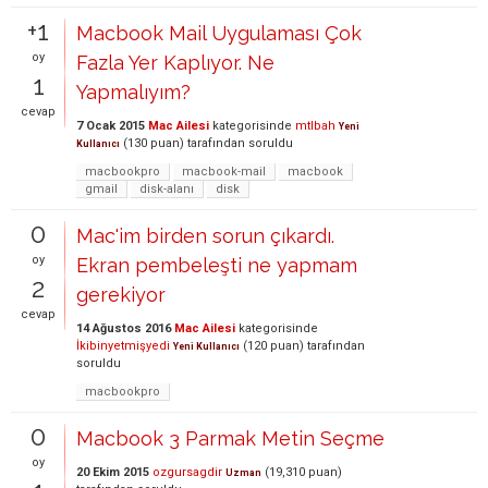
+1
Macbook Mail Uygulaması Çok
oy
Fazla Yer Kaplıyor. Ne
1
Yapmalıyım?
cevap
7 Ocak 2015
Mac Ailesi
kategorisinde
mtlbah
Yeni
(
130
puan)
tarafından
soruldu
Kullanıcı
macbookpro
macbook-mail
macbook
gmail
disk-alanı
disk
0
Mac'im birden sorun çıkardı.
oy
Ekran pembeleşti ne yapmam
2
gerekiyor
cevap
14 Ağustos 2016
Mac Ailesi
kategorisinde
İkibinyetmişyedi
(
120
puan)
tarafından
Yeni Kullanıcı
soruldu
macbookpro
0
Macbook 3 Parmak Metin Seçme
oy
20 Ekim 2015
ozgursagdir
(
19,310
puan)
Uzman