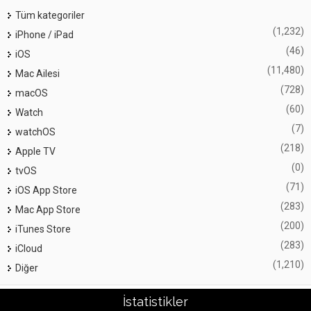
Tüm kategoriler
(1,232)
iPhone / iPad
(46)
iOS
(11,480)
Mac Ailesi
(728)
macOS
(60)
Watch
(7)
watchOS
(218)
Apple TV
(0)
tvOS
(71)
iOS App Store
(283)
Mac App Store
(200)
iTunes Store
(283)
iCloud
(1,210)
Diğer
İstatistikler