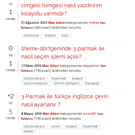
oy
simgesi )simgesi nasıl yazdırırım
1
kısayolu varmıdır?
cevap
21 Ağustos 2012
Mac Ailesi
kategorisinde
mithat
Yeni
(
260
puan)
tarafından
soruldu
Kullanıcı
macbook
kısayol
tuşu
0
İzleme dörtgeninde 3 parmak ile
oy
nasıl seçim işlemi açılır?
1
17 Ekim 2015
Mac Ailesi
kategorisinde
ilkaydemir
Yeni
cevap
(
190
puan)
tarafından
soruldu
Kullanıcı
macbook-pro
3-parmak
kısayol
seçim-kısayolu
izleme-dörtgeni
trackpad
+2
3 Parmak ile türkçe ingilizce çeviri
oy
nasıl ayarlanır ?
5
8 Mayıs 2015
Mac Ailesi
kategorisinde
enzo061
Yeni
cevap
(
190
puan)
tarafından
soruldu
Kullanıcı
macbook-pro
çeviri
kısayol
3-parmak
klavye