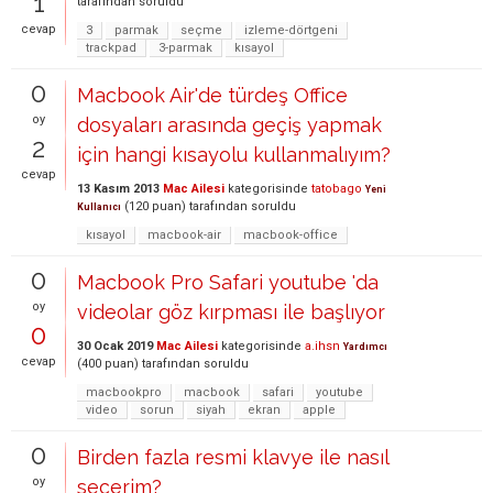
1
tarafından
soruldu
cevap
3
parmak
seçme
izleme-dörtgeni
trackpad
3-parmak
kısayol
0
Macbook Air'de türdeş Office
oy
dosyaları arasında geçiş yapmak
2
için hangi kısayolu kullanmalıyım?
cevap
13 Kasım 2013
Mac Ailesi
kategorisinde
tatobago
Yeni
(
120
puan)
tarafından
soruldu
Kullanıcı
kısayol
macbook-air
macbook-office
0
Macbook Pro Safari youtube 'da
oy
videolar göz kırpması ile başlıyor
0
30 Ocak 2019
Mac Ailesi
kategorisinde
a.ihsn
Yardımcı
cevap
(
400
puan)
tarafından
soruldu
macbookpro
macbook
safari
youtube
video
sorun
siyah
ekran
apple
0
Birden fazla resmi klavye ile nasıl
oy
seçerim?