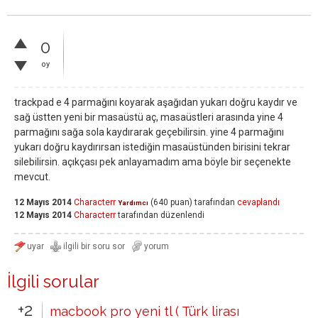
0
oy
trackpad e 4 parmağını koyarak aşağıdan yukarı doğru kaydır ve
sağ üstten yeni bir masaüstü aç, masaüstleri arasında yine 4
parmağını sağa sola kaydırarak geçebilirsin. yine 4 parmağını
yukarı doğru kaydırırsan istediğin masaüstünden birisini tekrar
silebilirsin. açıkçası pek anlayamadım ama böyle bir seçenekte
mevcut.
12 Mayıs 2014
Characterr
(
640
puan)
tarafından
cevaplandı
Yardımcı
12 Mayıs 2014
Characterr
tarafından
düzenlendi
İlgili sorular
+2
macbook pro yeni tl ( Türk lirası