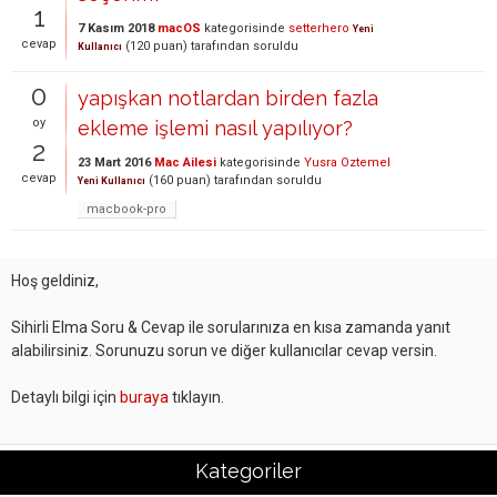
1
7 Kasım 2018
macOS
kategorisinde
setterhero
Yeni
cevap
(
120
puan)
tarafından
soruldu
Kullanıcı
0
yapışkan notlardan birden fazla
oy
ekleme işlemi nasıl yapılıyor?
2
23 Mart 2016
Mac Ailesi
kategorisinde
Yusra Oztemel
cevap
(
160
puan)
tarafından
soruldu
Yeni Kullanıcı
macbook-pro
Hoş geldiniz,
Sihirli Elma Soru & Cevap ile sorularınıza en kısa zamanda yanıt
alabilirsiniz. Sorunuzu sorun ve diğer kullanıcılar cevap versin.
Detaylı bilgi için
buraya
tıklayın.
Kategoriler