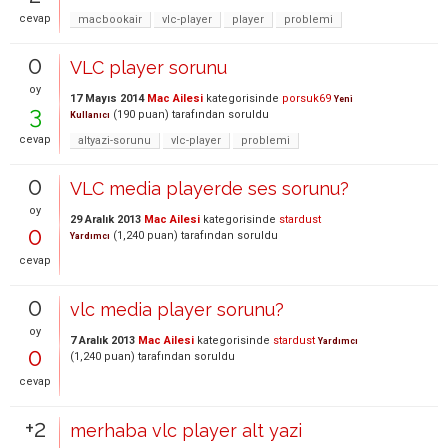
cevap
macbookair
vlc-player
player
problemi
0
VLC player sorunu
oy
17 Mayıs 2014
Mac Ailesi
kategorisinde
porsuk69
Yeni
3
(
190
puan)
tarafından
soruldu
Kullanıcı
cevap
altyazi-sorunu
vlc-player
problemi
0
VLC media playerde ses sorunu?
oy
29 Aralık 2013
Mac Ailesi
kategorisinde
stardust
0
(
1,240
puan)
tarafından
soruldu
Yardımcı
cevap
0
vlc media player sorunu?
oy
7 Aralık 2013
Mac Ailesi
kategorisinde
stardust
Yardımcı
0
(
1,240
puan)
tarafından
soruldu
cevap
+2
merhaba vlc player alt yazi