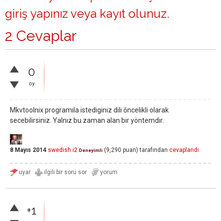
giriş yapınız
veya
kayıt olunuz
.
2 Cevaplar
0
oy
Mkvtoolnix programıla istediginiz dili ōncelikli olarak
secebilirsiniz. Yalnız bu zaman alan bir yöntemdir.
8 Mayıs 2014
swedish.i2
(
9,290
puan)
tarafından
cevaplandı
Deneyimli
+1