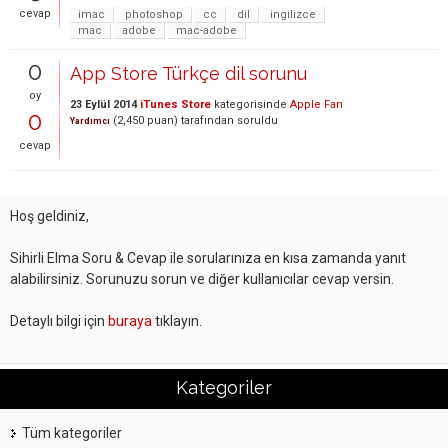
cevap
imac
photoshop
cc
dil
ingilizce
mac
adobe
mac-adobe
0
App Store Türkçe dil sorunu
oy
23 Eylül 2014
iTunes Store
kategorisinde
Apple Fan
0
(
2,450
puan)
tarafından
soruldu
Yardımcı
cevap
Hoş geldiniz,
Sihirli Elma Soru & Cevap ile sorularınıza en kısa zamanda yanıt
alabilirsiniz. Sorunuzu sorun ve diğer kullanıcılar cevap versin.
Detaylı bilgi için
buraya
tıklayın.
Kategoriler
Tüm kategoriler