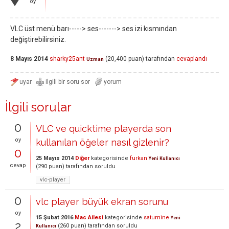
oy
VLC üst menü barı-----> ses-------> ses izi kısmından
değiştirebilirsiniz.
8 Mayıs 2014
sharky25ant
(
20,400
puan)
tarafından
cevaplandı
Uzman
İlgili sorular
0
VLC ve quicktime playerda son
oy
kullanılan öğeler nasıl gizlenir?
0
25 Mayıs 2014
Diğer
kategorisinde
furkan
Yeni Kullanıcı
cevap
(
290
puan)
tarafından
soruldu
vlc-player
0
vlc player büyük ekran sorunu
oy
15 Şubat 2016
Mac Ailesi
kategorisinde
saturnine
Yeni
2
(
260
puan)
tarafından
soruldu
Kullanıcı