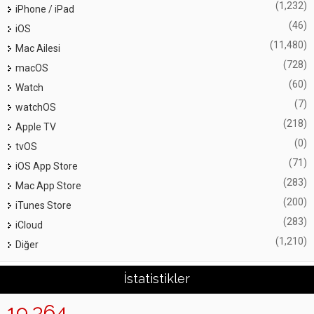
(1,232)
iPhone / iPad
(46)
iOS
(11,480)
Mac Ailesi
(728)
macOS
(60)
Watch
(7)
watchOS
(218)
Apple TV
(0)
tvOS
(71)
iOS App Store
(283)
Mac App Store
(200)
iTunes Store
(283)
iCloud
(1,210)
Diğer
İstatistikler
19,364