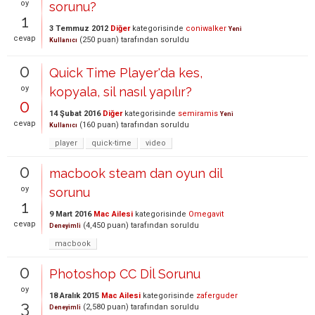
oy
sorunu?
1
3 Temmuz 2012
Diğer
kategorisinde
coniwalker
Yeni
cevap
(
250
puan)
tarafından
soruldu
Kullanıcı
0
Quick Time Player'da kes,
oy
kopyala, sil nasıl yapılır?
0
14 Şubat 2016
Diğer
kategorisinde
semiramis
Yeni
cevap
(
160
puan)
tarafından
soruldu
Kullanıcı
player
quick-time
video
0
macbook steam dan oyun dil
oy
sorunu
1
9 Mart 2016
Mac Ailesi
kategorisinde
Omegavit
cevap
(
4,450
puan)
tarafından
soruldu
Deneyimli
macbook
0
Photoshop CC Dİl Sorunu
oy
18 Aralık 2015
Mac Ailesi
kategorisinde
zaferguder
3
(
2,580
puan)
tarafından
soruldu
Deneyimli