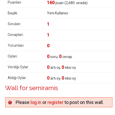
160
Puanları:
puan (
2,680
. sırada)
Başlık:
Yeni Kullanıcı
1
Soruları:
1
Cevapları:
0
Yorumları:
0
0
Oyları:
soru,
cevap
0
0
Verdiği Oylar:
artı oy,
eksi oy
0
0
Aldığı Oylar:
artı oy,
eksi oy
Wall for semiramis
Please
log in
or
register
to post on this wall.