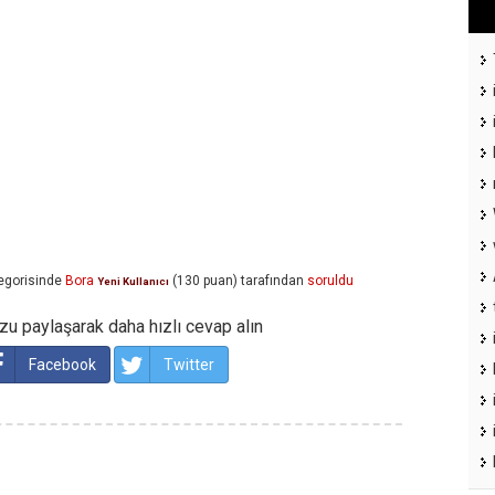
egorisinde
Bora
(
130
puan)
tarafından
soruldu
Yeni Kullanıcı
u paylaşarak daha hızlı cevap alın
Facebook
Twitter