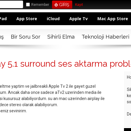
Remember
Kayıt
Pad
App Store
iCloud
Apple Tv
Mac App Store
ış
Bir Soru Sor
Sihirli Elma
Teknoloji Haberleri
ay 5.1 surround ses aktarma prob
Ho
ltme yaptim ve jailbreakli Apple Tv 2 ile gayet guzel
Si
orum. Ancak daha once sadece aTv2 uzerinden media ile
kı
esi kusursuz alabiliyordum. su an mac uzerinden airplay ile
so
ece stereo olarak alabiliyorum.
eniz sevinirim.
De