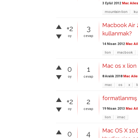
3 Eylül 2012
Mac Ailes
mountain-lion
ku
Macbook Air
+2
3
kullanmak?
oy
cevap
14 Nisan 2012
Mac Ail
lion
macbook
Mac os x lio
0
1
8 Aralık 2018
Mac Aile
oy
cevap
mac
os
x
l
formatlanmış 
+2
2
19 Nisan 2013
Mac Ail
oy
cevap
lion
imac
Mac OS X 10.
0
4