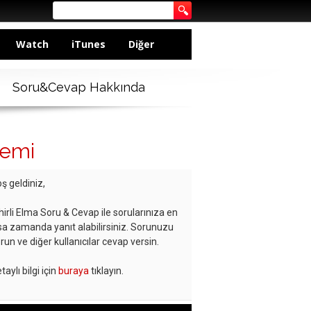
Watch
iTunes
Diğer
Soru&Cevap Hakkında
lemi
ş geldiniz,
hirli Elma Soru & Cevap ile sorularınıza en
sa zamanda yanıt alabilirsiniz. Sorunuzu
run ve diğer kullanıcılar cevap versin.
taylı bilgi için
buraya
tıklayın.