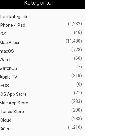
Kategoriler
Tüm kategoriler
(1,232)
iPhone / iPad
(46)
iOS
(11,480)
Mac Ailesi
(728)
macOS
(60)
Watch
(7)
watchOS
(218)
Apple TV
(0)
tvOS
(71)
iOS App Store
(283)
Mac App Store
(200)
iTunes Store
(283)
iCloud
(1,210)
Diğer