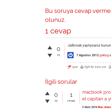
Bu soruya cevap vermek
olunuz
.
1 cevap
Jailbreak yaptıysanız bunun bi
0
oy
7 Ağustos 2012
goktug
İlgili sorular
macbook pro 
0
1
el capitan a 
oy
cevap
5 Mart 2016
Mac Ailes