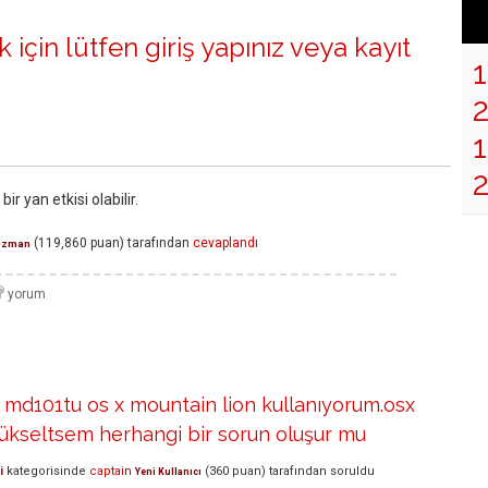
 için lütfen
giriş yapınız
veya
kayıt
1
r yan etkisi olabilir.
(
119,860
puan)
tarafından
cevaplandı
Uzman
md101tu os x mountain lion kullanıyorum.osx
yükseltsem herhangi bir sorun oluşur mu
i
kategorisinde
captain
(
360
puan)
tarafından
soruldu
Yeni Kullanıcı