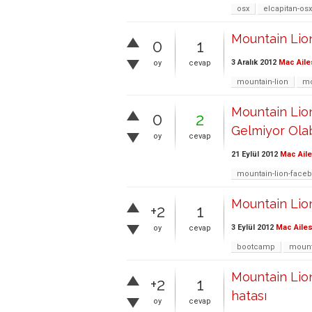
osx
elcapitan-osx
Mountain Lio
0
1
3 Aralık 2012
Mac Aile
oy
cevap
mountain-lion
mo
Mountain Lion
0
2
Gelmiyor Olab
oy
cevap
21 Eylül 2012
Mac Aile
mountain-lion-face
Mountain Lio
+2
1
3 Eylül 2012
Mac Ailes
oy
cevap
bootcamp
mount
Mountain Lio
+2
1
hatası
oy
cevap