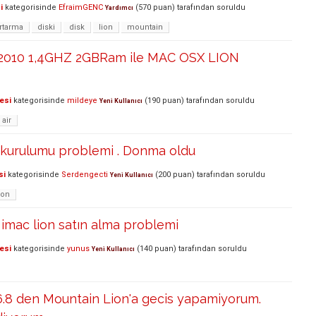
i
kategorisinde
EfraimGENC
(
570
puan)
tarafından
soruldu
Yardımcı
rtarma
diski
disk
lion
mountain
 2010 1,4GHZ 2GBRam ile MAC OSX LION
esi
kategorisinde
mildeye
(
190
puan)
tarafından
soruldu
Yeni Kullanıcı
air
n kurulumu problemi . Donma oldu
si
kategorisinde
Serdengecti
(
200
puan)
tarafından
soruldu
Yeni Kullanıcı
ion
imac lion satın alma problemi
esi
kategorisinde
yunus
(
140
puan)
tarafından
soruldu
Yeni Kullanıcı
6.8 den Mountain Lion'a gecis yapamiyorum.