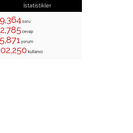
İstatistikler
19,364
soru
22,785
cevap
5,871
yorum
202,250
kullanıcı