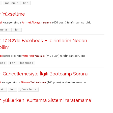
mounrain
lion
n Yükseltme
si
kategorisinde
Ahmet Akkaya
(
400
puan)
tarafından
soruldu
Yardımcı
untain
lion
 10.8.2'de Facebook Bildirimlerim Neden
ilir?
si
kategorisinde
yattering
(
740
puan)
tarafından
soruldu
Yardımcı
book
lion
facebook
n Güncellemesiyle İlgili Bootcamp Sorunu
i
kategorisinde
Giwara
(
140
puan)
tarafından
soruldu
Yeni Kullanıcı
ain
lion
güncelleme
n yüklerken "Kurtarma Sistemi Yaratamama"