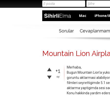
Mac
iPhone/i
Sorular
Cevaplanmam
Mountain Lion Airpl
Merhaba,
+1
Bugun Mountain Lion'a yukse
oy
goruntu aktarmasi alabiliy
filmleri seyrettigimde 5.1 s
aktarma yaptigimda sesi sad
Konu hakkinda yardim eders