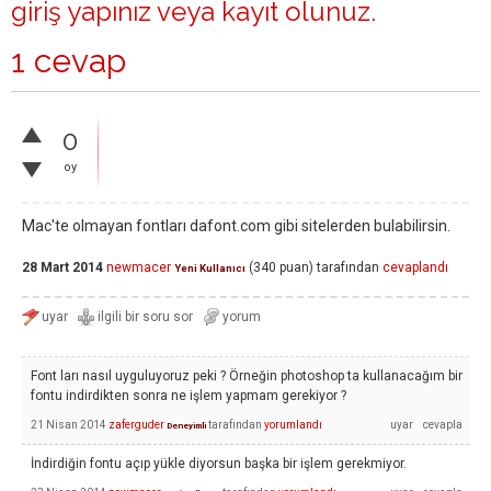
giriş yapınız
veya
kayıt olunuz
.
1 cevap
0
oy
Mac'te olmayan fontları dafont.com gibi sitelerden bulabilirsin.
28 Mart 2014
newmacer
(
340
puan)
tarafından
cevaplandı
Yeni Kullanıcı
Font ları nasıl uyguluyoruz peki ? Örneğin photoshop ta kullanacağım bir
fontu indirdikten sonra ne işlem yapmam gerekiyor ?
21 Nisan 2014
zaferguder
tarafından
yorumlandı
Deneyimli
İndirdiğin fontu açıp yükle diyorsun başka bir işlem gerekmiyor.