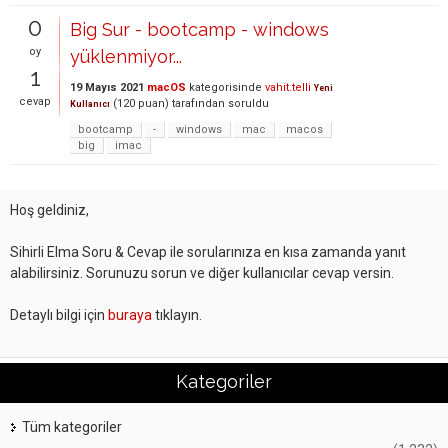
0
Big Sur - bootcamp - windows
oy
yüklenmiyor...
1
19 Mayıs 2021
macOS
kategorisinde
vahit.telli
Yeni
cevap
(
120
puan)
tarafından
soruldu
Kullanıcı
bootcamp
-
windows
mac
macos
big
imac
Hoş geldiniz,
Sihirli Elma Soru & Cevap ile sorularınıza en kısa zamanda yanıt
alabilirsiniz. Sorunuzu sorun ve diğer kullanıcılar cevap versin.
Detaylı bilgi için
buraya
tıklayın.
Kategoriler
Tüm kategoriler