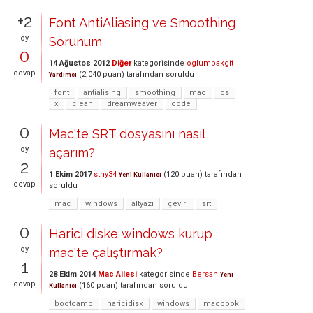
+2
Font AntiAliasing ve Smoothing
oy
Sorunum
0
14 Ağustos 2012
Diğer
kategorisinde
oglumbakgit
cevap
(
2,040
puan)
tarafından
soruldu
Yardımcı
font
antialising
smoothing
mac
os
x
clean
dreamweaver
code
0
Mac'te SRT dosyasını nasıl
oy
açarım?
2
1 Ekim 2017
stny34
(
120
puan)
tarafından
Yeni Kullanıcı
cevap
soruldu
mac
windows
altyazı
çeviri
srt
0
Harici diske windows kurup
oy
mac'te çalıştırmak?
1
28 Ekim 2014
Mac Ailesi
kategorisinde
Bersan
Yeni
cevap
(
160
puan)
tarafından
soruldu
Kullanıcı
bootcamp
haricidisk
windows
macbook