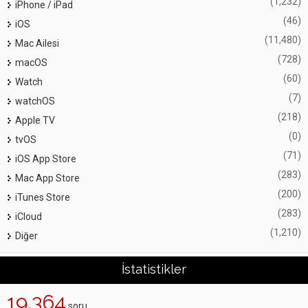
(1,232)
iPhone / iPad
(46)
iOS
(11,480)
Mac Ailesi
(728)
macOS
(60)
Watch
(7)
watchOS
(218)
Apple TV
(0)
tvOS
(71)
iOS App Store
(283)
Mac App Store
(200)
iTunes Store
(283)
iCloud
(1,210)
Diğer
İstatistikler
19,364
soru