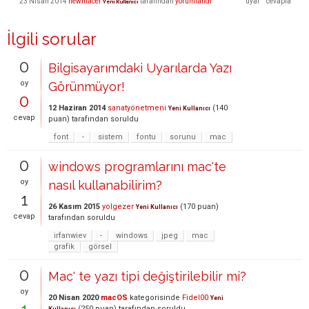
23 Nisan 2014
newmacer
tarafından
yorumlandı
Yeni Kullanıcı
İlgili sorular
0
Bilgisayarımdaki Uyarılarda Yazı
oy
Görünmüyor!
0
12 Haziran 2014
sanatyönetmeni
(
140
Yeni Kullanıcı
cevap
puan)
tarafından
soruldu
font
-
sistem
fontu
sorunu
mac
0
windows programlarını mac'te
oy
nasıl kullanabilirim?
1
26 Kasım 2015
yolgezer
(
170
puan)
Yeni Kullanıcı
cevap
tarafından
soruldu
irfanwiev
-
windows
jpeg
mac
grafik
görsel
0
Mac' te yazı tipi değiştirilebilir mi?
oy
20 Nisan 2020
macOS
kategorisinde
Fidel00
Yeni
(
250
puan)
tarafından
soruldu