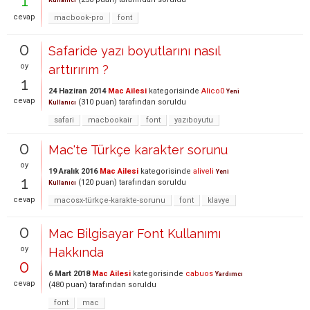
1
Kullanıcı
cevap
macbook-pro
font
0
Safaride yazı boyutlarını nasıl
oy
arttırırım ?
1
24 Haziran 2014
Mac Ailesi
kategorisinde
Alico0
Yeni
cevap
(
310
puan)
tarafından
soruldu
Kullanıcı
safari
macbookair
font
yazıboyutu
0
Mac'te Türkçe karakter sorunu
oy
19 Aralık 2016
Mac Ailesi
kategorisinde
aliveli
Yeni
1
(
120
puan)
tarafından
soruldu
Kullanıcı
cevap
macosx-türkçe-karakte-sorunu
font
klavye
0
Mac Bilgisayar Font Kullanımı
oy
Hakkında
0
6 Mart 2018
Mac Ailesi
kategorisinde
cabuos
Yardımcı
cevap
(
480
puan)
tarafından
soruldu
font
mac