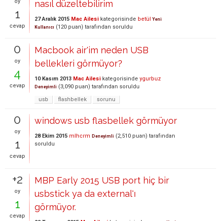
oy
nasıl düzeltebilirim
1
27 Aralık 2015
Mac Ailesi
kategorisinde
betül
Yeni
cevap
(
120
puan)
tarafından
soruldu
Kullanıcı
0
Macbook air'im neden USB
oy
bellekleri görmüyor?
4
10 Kasım 2013
Mac Ailesi
kategorisinde
ygurbuz
cevap
(
3,090
puan)
tarafından
soruldu
Deneyimli
usb
flashbellek
sorunu
0
windows usb flasbellek görmüyor
oy
28 Ekim 2015
mlhcrm
(
2,510
puan)
tarafından
Deneyimli
1
soruldu
cevap
+2
MBP Early 2015 USB port hiç bir
oy
usbstick ya da external'ı
1
görmüyor.
cevap