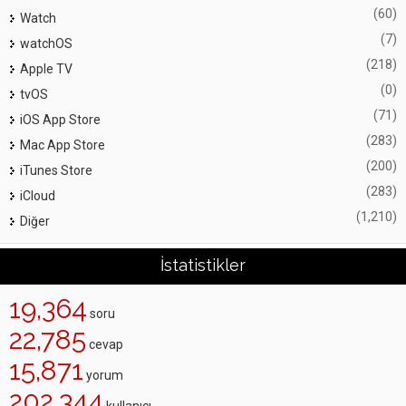
(60)
Watch
(7)
watchOS
(218)
Apple TV
(0)
tvOS
(71)
iOS App Store
(283)
Mac App Store
(200)
iTunes Store
(283)
iCloud
(1,210)
Diğer
İstatistikler
19,364
soru
22,785
cevap
15,871
yorum
202,344