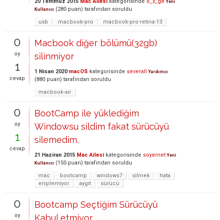
20 Temmuz 2015
Mac Ailesi
kategorisinde
o_z_ge
Yeni
(
280
puan)
tarafından
soruldu
Kullanıcı
usb
macbook-pro
macbook-pro-retina-13
0
Macbook diğer bölümü(32gb)
oy
silinmiyor
1
1 Nisan 2020
macOS
kategorisinde
severall
Yardımcı
cevap
(
880
puan)
tarafından
soruldu
macbook-air
0
BootCamp ile yüklediğim
oy
Windowsu sildim fakat sürücüyü
1
silemedim.
cevap
21 Haziran 2015
Mac Ailesi
kategorisinde
soyernet
Yeni
(
150
puan)
tarafından
soruldu
Kullanıcı
mac
bootcamp
windows7
silmek
hata
erişilemiyor
aygıt
sürücü
0
Bootcamp Seçtiğim Sürücüyü
oy
Kabul etmiyor