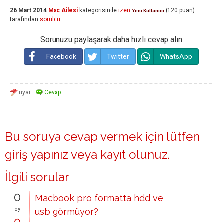
26 Mart 2014
Mac Ailesi
kategorisinde
izen
(
120
puan)
Yeni Kullanıcı
tarafından
soruldu
Sorunuzu paylaşarak daha hızlı cevap alın
Facebook
Twitter
WhatsApp
Bu soruya cevap vermek için lütfen
giriş yapınız
veya
kayıt olunuz
.
İlgili sorular
0
Macbook pro formatta hdd ve
oy
usb görmüyor?
0