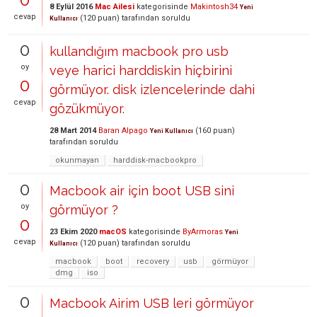
8 Eylül 2016
Mac Ailesi
kategorisinde
Makintosh34
Yeni
cevap
(
120
puan)
tarafından
soruldu
Kullanıcı
0
kullandığım macbook pro usb
oy
veye harici harddiskin hiçbirini
0
görmüyor. disk izlencelerinde dahi
cevap
gözükmüyor.
28 Mart 2014
Baran Alpago
(
160
puan)
Yeni Kullanıcı
tarafından
soruldu
okunmayan
harddisk-macbookpro
0
Macbook air için boot USB sini
oy
görmüyor ?
0
23 Ekim 2020
macOS
kategorisinde
ByArmoras
Yeni
cevap
(
120
puan)
tarafından
soruldu
Kullanıcı
macbook
boot
recovery
usb
görmüyor
dmg
iso
0
Macbook Airim USB leri görmüyor