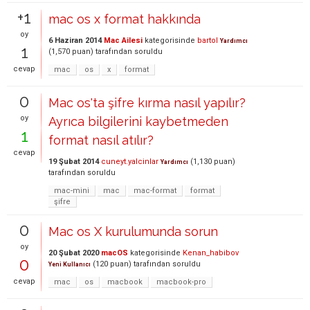
+1
mac os x format hakkında
oy
6 Haziran 2014
Mac Ailesi
kategorisinde
bartol
Yardımcı
1
(
1,570
puan)
tarafından
soruldu
cevap
mac
os
x
format
0
Mac os'ta şifre kırma nasıl yapılır?
oy
Ayrıca bilgilerini kaybetmeden
1
format nasıl atılır?
cevap
19 Şubat 2014
cuneyt.yalcinlar
(
1,130
puan)
Yardımcı
tarafından
soruldu
mac-mini
mac
mac-format
format
şifre
0
Mac os X kurulumunda sorun
oy
20 Şubat 2020
macOS
kategorisinde
Kenan_habibov
0
(
120
puan)
tarafından
soruldu
Yeni Kullanıcı
cevap
mac
os
macbook
macbook-pro