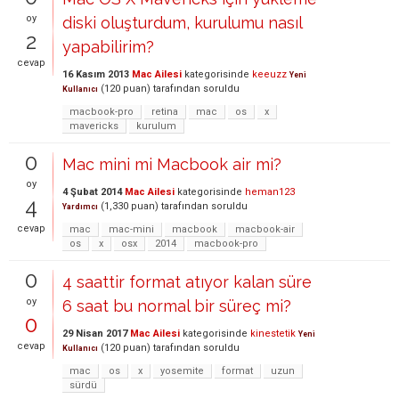
oy
diski oluşturdum, kurulumu nasıl
2
yapabilirim?
cevap
16 Kasım 2013
Mac Ailesi
kategorisinde
keeuzz
Yeni
(
120
puan)
tarafından
soruldu
Kullanıcı
macbook-pro
retina
mac
os
x
mavericks
kurulum
0
Mac mini mi Macbook air mi?
oy
4 Şubat 2014
Mac Ailesi
kategorisinde
heman123
4
(
1,330
puan)
tarafından
soruldu
Yardımcı
cevap
mac
mac-mini
macbook
macbook-air
os
x
osx
2014
macbook-pro
0
4 saattir format atıyor kalan süre
oy
6 saat bu normal bir süreç mi?
0
29 Nisan 2017
Mac Ailesi
kategorisinde
kinestetik
Yeni
cevap
(
120
puan)
tarafından
soruldu
Kullanıcı
mac
os
x
yosemite
format
uzun
sürdü