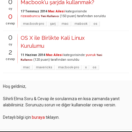
0
Macbook'u şarjda kullanmak?
oy
17 Temmuz 2014
Mac Ailesi
kategorisinde
0
rizasabuncu
(
150
puan)
tarafından
soruldu
Yeni Kullanıcı
cevap
macbook-pro
şarj
mac
mabook
os
0
OS X ile Birlikte Kali Linux
oy
Kurulumu
2
11 Haziran 2014
Mac Ailesi
kategorisinde
yuvruk
Yeni
cevap
(
120
puan)
tarafından
soruldu
Kullanıcı
mac
mavericks
macbook-pro
x
os
Hoş geldiniz,
Sihirli Elma Soru & Cevap ile sorularınıza en kısa zamanda yanıt
alabilirsiniz. Sorunuzu sorun ve diğer kullanıcılar cevap versin.
Detaylı bilgi için
buraya
tıklayın.