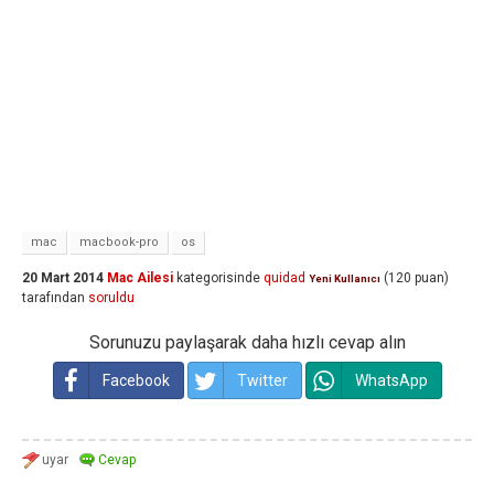
mac
macbook-pro
os
20 Mart 2014
Mac Ailesi
kategorisinde
quidad
(
120
puan)
Yeni Kullanıcı
tarafından
soruldu
Sorunuzu paylaşarak daha hızlı cevap alın
Facebook
Twitter
WhatsApp