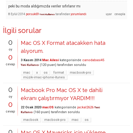
peki bu moda aldığımızda veriler sıfırlanır mı
8 Eylül 2014
porsuk69
tarafından
yorumlandı
Yeni Kullanıcı
İlgili sorular
0
Mac OS X Format atacakken hata
oy
alıyorum.
0
3 Kasım 2014
Mac Ailesi
kategorisinde
canodabasi45
cevap
(
120
puan)
tarafından
soruldu
Yeni Kullanıcı
mac
x
os
format
macbook-pro
müzik-imac-iphone-itunes
0
Macbook Pro Mac OS X te dahili
oy
ekranı çalıştırmıyor YARDIM!!!
0
22 Ocak 2020
macOS
kategorisinde
jackal2626
Yeni
cevap
(
160
puan)
tarafından
soruldu
Kullanıcı
macbook
macbook-pro
mac
os
0
Mac OS X Mavericks için yükleme