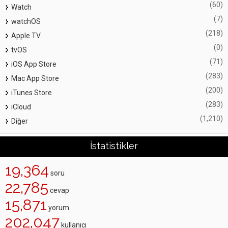
(60)
Watch
(7)
watchOS
(218)
Apple TV
(0)
tvOS
(71)
iOS App Store
(283)
Mac App Store
(200)
iTunes Store
(283)
iCloud
(1,210)
Diğer
İstatistikler
19,364
soru
22,785
cevap
15,871
yorum
202,047
kullanıcı