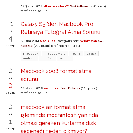
15 Şubat 2015
albert.einstein21
(
280
puan)
Yeni Kullanıcı
tarafından
soruldu
+1
Galaxy S5 'den Macbook Pro
oy
Retinaya Fotoğraf Atma Sorunu
4
5 Ekim 2014
Mac Ailesi
kategorisinde
berattastan
Yeni
cevap
(
220
puan)
tarafından
soruldu
Kullanıcı
macbook
macbook-pro
retina
galaxy
android
fotoğraf
sorunu
0
Macbook 2008 format atma
oy
sorunu
0
13 Nisan 2018
kaan impar
(
160
puan)
Yeni Kullanıcı
cevap
tarafından
soruldu
0
macbook air format atma
oy
işleminde mochintosh yanında
1
olması gereken kurtarma disk
cevap
seçeneği neden çıkmıyor?