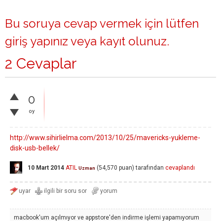
Bu soruya cevap vermek için lütfen
giriş yapınız
veya
kayıt olunuz
.
2 Cevaplar
0
oy
http://www.sihirlielma.com/2013/10/25/mavericks-yukleme-
disk-usb-bellek/
10 Mart 2014
ATIL
(
54,570
puan)
tarafından
cevaplandı
Uzman
macbook'um açılmıyor ve appstore'den indirme işlemi yapamıyorum