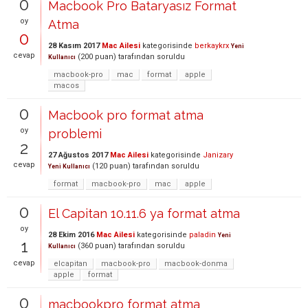
0
Macbook Pro Bataryasız Format
oy
Atma
0
28 Kasım 2017
Mac Ailesi
kategorisinde
berkaykrx
Yeni
cevap
(
200
puan)
tarafından
soruldu
Kullanıcı
macbook-pro
mac
format
apple
macos
0
Macbook pro format atma
oy
problemi
2
27 Ağustos 2017
Mac Ailesi
kategorisinde
Janizary
cevap
(
120
puan)
tarafından
soruldu
Yeni Kullanıcı
format
macbook-pro
mac
apple
0
El Capitan 10.11.6 ya format atma
oy
28 Ekim 2016
Mac Ailesi
kategorisinde
paladin
Yeni
1
(
360
puan)
tarafından
soruldu
Kullanıcı
cevap
elcapitan
macbook-pro
macbook-donma
apple
format
0
macbookpro format atma