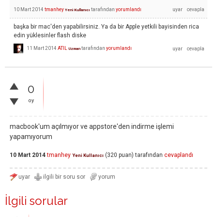
10 Mart 2014
tmanhey
tarafından
yorumlandı
Yeni Kullanıcı
başka bir mac'den yapabilirsiniz. Ya da bir Apple yetkili bayisinden rica
edin yüklesinler flash diske
11 Mart 2014
ATIL
tarafından
yorumlandı
Uzman
0
oy
macbook'um açılmıyor ve appstore'den indirme işlemi
yapamıyorum
10 Mart 2014
tmanhey
(
320
puan)
tarafından
cevaplandı
Yeni Kullanıcı
İlgili sorular