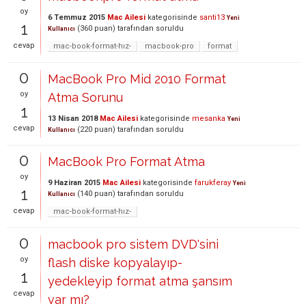
oy
6 Temmuz 2015
Mac Ailesi
kategorisinde
santi13
Yeni
1
(
360
puan)
tarafından
soruldu
Kullanıcı
cevap
mac-book-format-hız-
macbook-pro
format
0
MacBook Pro Mid 2010 Format
oy
Atma Sorunu
1
13 Nisan 2018
Mac Ailesi
kategorisinde
mesanka
Yeni
cevap
(
220
puan)
tarafından
soruldu
Kullanıcı
0
MacBook Pro Format Atma
oy
9 Haziran 2015
Mac Ailesi
kategorisinde
farukferay
Yeni
1
(
140
puan)
tarafından
soruldu
Kullanıcı
cevap
mac-book-format-hız-
0
macbook pro sistem DVD'sini
oy
flash diske kopyalayıp-
1
yedekleyip format atma şansım
cevap
var mı?