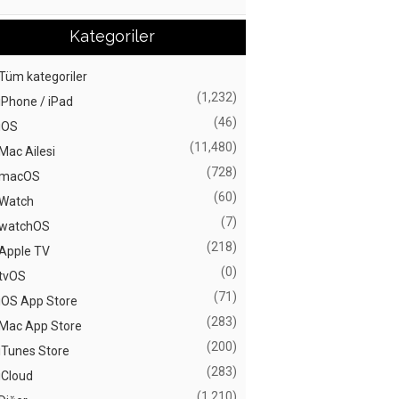
Kategoriler
Tüm kategoriler
(1,232)
iPhone / iPad
(46)
iOS
(11,480)
Mac Ailesi
(728)
macOS
(60)
Watch
(7)
watchOS
(218)
Apple TV
(0)
tvOS
(71)
iOS App Store
(283)
Mac App Store
(200)
iTunes Store
(283)
iCloud
(1,210)