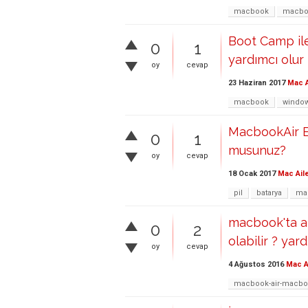
macbook
macboo
Boot Camp il
0
1
yardımcı olu
oy
cevap
23 Haziran 2017
Mac A
macbook
windo
MacbookAir Ea
0
1
musunuz?
oy
cevap
18 Ocak 2017
Mac Ail
pil
batarya
ma
macbook'ta a
0
2
olabilir ? yar
oy
cevap
4 Ağustos 2016
Mac A
macbook-air-macboo