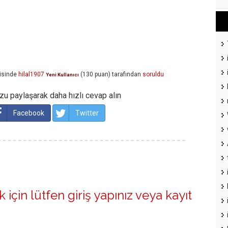
isinde
hilal1907
(
130
puan)
tarafından
soruldu
Yeni Kullanıcı
u paylaşarak daha hızlı cevap alın
Facebook
Twitter
 için lütfen
giriş yapınız
veya
kayıt