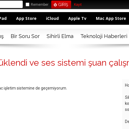
Remember
Kayıt
Pad
App Store
iCloud
Apple Tv
Mac App Store
ış
Bir Soru Sor
Sihirli Elma
Teknoloji Haberleri
lendi ve ses sistemi şuan çalışm
Ho
ac işletim sistemine de geçemiyorum.
Si
kı
so
De