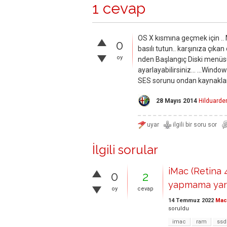
1 cevap
OS X kısmına geçmek için .. 
0
basılı tutun.. karşınıza çıkan 
oy
nden Başlangıç Diski menüsün
ayarlayabilirsiniz... ...Win
SES sorunu ondan kaynaklanıy
28 Mayıs 2014
Hilduard
İlgili sorular
iMac (Retina 
0
2
yapmama yard
oy
cevap
14 Temmuz 2022
Mac 
soruldu
imac
ram
ssd