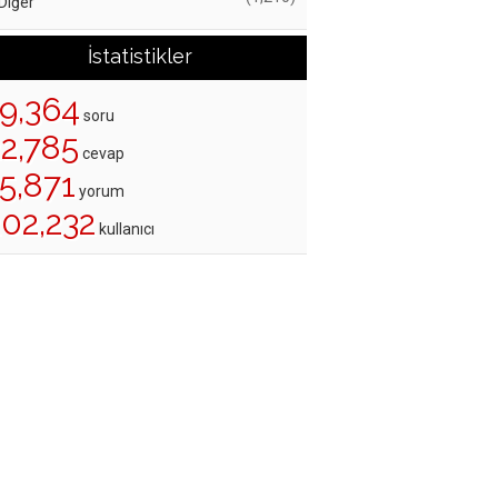
Diğer
İstatistikler
19,364
soru
22,785
cevap
5,871
yorum
202,232
kullanıcı