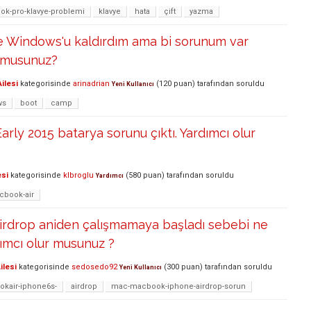
k-pro-klavye-problemi
klavye
hata
çift
yazma
e Windows'u kaldırdım ama bi sorunum var
r musunuz?
ilesi
kategorisinde
arinadrian
(
120
puan)
tarafından
soruldu
Yeni Kullanıcı
ws
boot
camp
rly 2015 batarya sorunu çıktı. Yardımcı olur
esi
kategorisinde
klbroglu
(
580
puan)
tarafından
soruldu
Yardımcı
cbook-air
irdrop aniden çalışmamaya başladı sebebi ne
dımcı olur musunuz ?
ilesi
kategorisinde
sedosedo92
(
300
puan)
tarafından
soruldu
Yeni Kullanıcı
kair-iphone6s-
airdrop
mac-macbook-iphone-airdrop-sorun