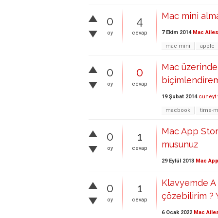
Mac mini alm
0
4
7 Ekim 2014
Mac Ailes
oy
cevap
mac-mini
apple
Mac üzerinden
0
0
biçimlendire
oy
cevap
19 Şubat 2014
cuneyt.
macbook
time-
Mac App Stor
0
1
musunuz
oy
cevap
29 Eylül 2013
Mac App
Klavyemde A ha
0
1
çözebilirim ? 
oy
cevap
6 Ocak 2022
Mac Aile