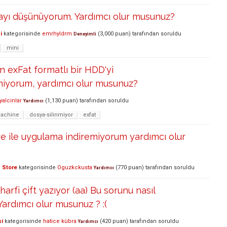
ayı düşünüyorum. Yardımcı olur musunuz?
i
kategorisinde
emrhyldrm
(
3,000
puan)
tarafından
soruldu
Deneyimli
mini
 exFat formatlı bir HDD'yi
miyorum, yardımcı olur musunuz?
yalcinlar
(
1,130
puan)
tarafından
soruldu
Yardımcı
machine
dosya-silinmiyor
exfat
e ile uygulama indiremiyorum yardımcı olur
 Store
kategorisinde
Oguzkckusta
(
770
puan)
tarafından
soruldu
Yardımcı
rfi çift yazıyor (aa) Bu sorunu nasıl
Yardımcı olur musunuz ? :(
si
kategorisinde
hatice kübra
(
420
puan)
tarafından
soruldu
Yardımcı