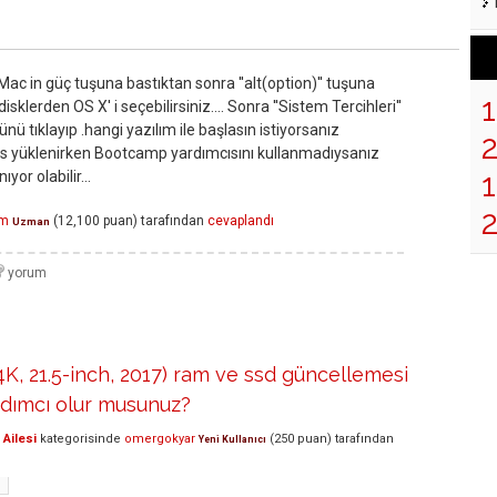
Mac in güç tuşuna bastıktan sonra ''alt(option)'' tuşuna
disklerden OS X' i seçebilirsiniz.... Sonra ''Sistem Tercihleri''
ü tıklayıp .hangi yazılım ile başlasın istiyorsanız
dows yüklenirken Bootcamp yardımcısını kullanmadıysanız
1
or olabilir...
em
(
12,100
puan)
tarafından
cevaplandı
Uzman
4K, 21.5-inch, 2017) ram ve ssd güncellemesi
ımcı olur musunuz?
Ailesi
kategorisinde
omergokyar
(
250
puan)
tarafından
Yeni Kullanıcı